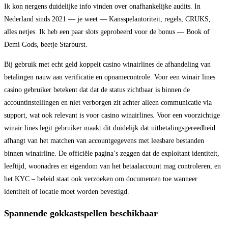
Ik kon nergens duidelijke info vinden over onafhankelijke audits. In
Nederland sinds 2021 — je weet — Kansspelautoriteit, regels, CRUKS,
alles netjes. Ik heb een paar slots geprobeerd voor de bonus — Book of
Demi Gods, beetje Starburst.
Bij gebruik met echt geld koppelt casino winairlines de afhandeling van
betalingen nauw aan verificatie en opnamecontrole. Voor een winair lines
casino gebruiker betekent dat dat de status zichtbaar is binnen de
accountinstellingen en niet verborgen zit achter alleen communicatie via
support, wat ook relevant is voor casino winairlines. Voor een voorzichtige
winair lines legit gebruiker maakt dit duidelijk dat uitbetalingsgereedheid
afhangt van het matchen van accountgegevens met leesbare bestanden
binnen winairline. De officiële pagina’s zeggen dat de exploitant identiteit,
leeftijd, woonadres en eigendom van het betaalaccount mag controleren, en
het KYC – beleid staat ook verzoeken om documenten toe wanneer
identiteit of locatie moet worden bevestigd.
Spannende gokkastspellen beschikbaar