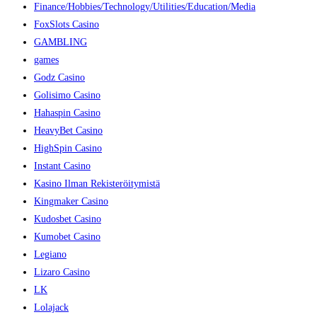
Finance/Hobbies/Technology/Utilities/Education/Media
FoxSlots Casino
GAMBLING
games
Godz Casino
Golisimo Casino
Hahaspin Casino
HeavyBet Casino
HighSpin Casino
Instant Casino
Kasino Ilman Rekisteröitymistä
Kingmaker Casino
Kudosbet Casino
Kumobet Casino
Legiano
Lizaro Casino
LK
Lolajack