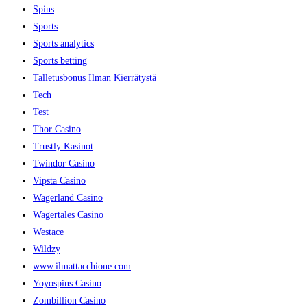
Spins
Sports
Sports analytics
Sports betting
Talletusbonus Ilman Kierrätystä
Tech
Test
Thor Casino
Trustly Kasinot
Twindor Casino
Vipsta Casino
Wagerland Casino
Wagertales Casino
Westace
Wildzy
www.ilmattacchione.com
Yoyospins Casino
Zombillion Casino