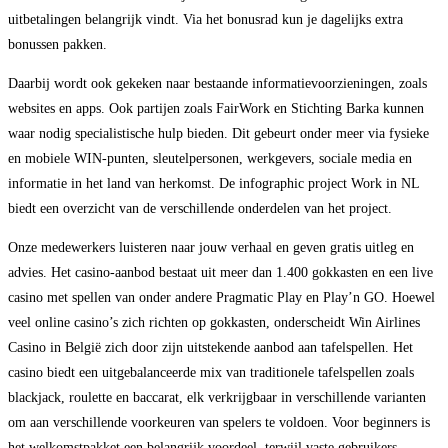
uitbetalingen belangrijk vindt. Via het bonusrad kun je dagelijks extra
bonussen pakken.
Daarbij wordt ook gekeken naar bestaande informatievoorzieningen, zoals
websites en apps. Ook partijen zoals FairWork en Stichting Barka kunnen
waar nodig specialistische hulp bieden. Dit gebeurt onder meer via fysieke
en mobiele WIN-punten, sleutelpersonen, werkgevers, sociale media en
informatie in het land van herkomst. De infographic project Work in NL
biedt een overzicht van de verschillende onderdelen van het project.
Onze medewerkers luisteren naar jouw verhaal en geven gratis uitleg en
advies. Het casino-aanbod bestaat uit meer dan 1.400 gokkasten en een live
casino met spellen van onder andere Pragmatic Play en Play’n GO. Hoewel
veel online casino’s zich richten op gokkasten, onderscheidt Win Airlines
Casino in België zich door zijn uitstekende aanbod aan tafelspellen. Het
casino biedt een uitgebalanceerde mix van traditionele tafelspellen zoals
blackjack, roulette en baccarat, elk verkrijgbaar in verschillende varianten
om aan verschillende voorkeuren van spelers te voldoen. Voor beginners is
het welkomstpakket een belangrijk voordeel, terwijl vaste gebruikers