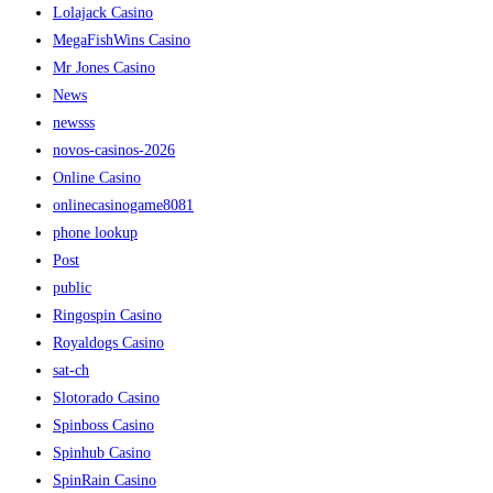
Lolajack Casino
MegaFishWins Casino
Mr Jones Casino
News
newsss
novos-casinos-2026
Online Casino
onlinecasinogame8081
phone lookup
Post
public
Ringospin Casino
Royaldogs Casino
sat-ch
Slotorado Casino
Spinboss Casino
Spinhub Casino
SpinRain Casino