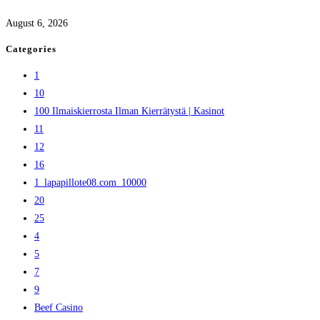
August 6, 2026
Categories
1
10
100 Ilmaiskierrosta Ilman Kierrätystä | Kasinot
11
12
16
1_lapapillote08.com_10000
20
25
4
5
7
9
Beef Casino