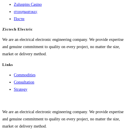
Zuluspins Casino
στοιχηματικες
Пости
Zictech Electric
We are an electrical electronic engineering company. We provide expertise
and genuine commitment to quality on every project, no matter the size,
market or delivery method.
Links
Commodities
Consultation
Strategy
We are an electrical electronic engineering company. We provide expertise
and genuine commitment to quality on every project, no matter the size,
market or delivery method.