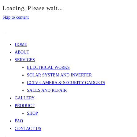
Loading, Please wait...
Skip to content
HOME
ABOUT
SERVICES
ELECTRICAL WORKS
SOLAR SYSTEM AND INVERTER
CCTV CAMERA & SECURITY GADGETS
SALES AND REPAIR
GALLERY
PRODUCT
SHOP
FAQ
CONTACT US