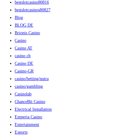
bestslotcasino80816
bestslotcasinos80827
Blog
BLOG DE
Brionis Casino
Casino
Casino AT
casino ch
Casino DE
Casino-GR
casino/betting/nutra
casino/gambling
Casinolab
ChanceBit Casino
Electrical Installation
Emperia Casino
Entertainment
Esports