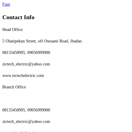
Faqs
Contact Info
Head Office
5 Olanipekun Street, off Ososami Road, Ibadan.
08133458995, 09056999900
zictech_electric@yahoo.com
www.zictechelectric.com
Branch Office
08133458995, 09056999900
zictech_electric@yahoo.com