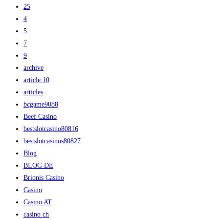
25
4
5
7
9
archive
article 10
articles
bcgame9088
Beef Casino
bestslotcasino80816
bestslotcasinos80827
Blog
BLOG DE
Brionis Casino
Casino
Casino AT
casino ch