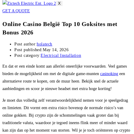
X
GET A QUOTE
Online Casino België Top 10 Goksites met
Bonus 2026 ️
Post author:
holatech
Post published:
May 14, 2026
Post category:
Electrical Installation
En dat er een einde komt aan allerlei oneerlijke voorwaarden. Veel games
bieden de mogelijkheid om met de digitale game-munten
casinoking
een
alternatieve route te kopen, om de muur heen. Bekijk snel de actuele
aanbiedingen en scoor je nieuwe headset met extra hoge korting!
Je moet dus volledig zelf verantwoordelijkheid nemen voor je speelgedrag
en limieten. Dit vormt een extra risico bovenop de normale risico’s van
online gokken. Bij crypto zijn de schommelingen vaak groter dan bij
traditionele valuta, waardoor je tegoed ineens flink meer of minder waard
kan zijn dan op het moment van storten. Wil je je toch oriënteren op crypto