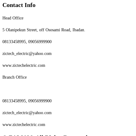
Contact Info
Head Office
5 Olanipekun Street, off Ososami Road, Ibadan.
08133458995, 09056999900
zictech_electric@yahoo.com
www.zictechelectric.com
Branch Office
08133458995, 09056999900
zictech_electric@yahoo.com
www.zictechelectric.com