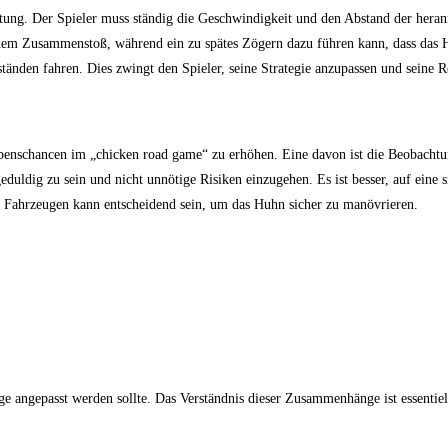
tung. Der Spieler muss ständig die Geschwindigkeit und den Abstand der her
einem Zusammenstoß, während ein zu spätes Zögern dazu führen kann, dass das
ständen fahren. Dies zwingt den Spieler, seine Strategie anzupassen und seine R
ebenschancen im „chicken road game“ zu erhöhen. Eine davon ist die Beobacht
duldig zu sein und nicht unnötige Risiken einzugehen. Es ist besser, auf eine s
en Fahrzeugen kann entscheidend sein, um das Huhn sicher zu manövrieren.
ge angepasst werden sollte. Das Verständnis dieser Zusammenhänge ist essentiel