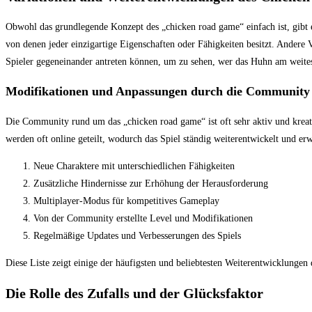
Obwohl das grundlegende Konzept des „chicken road game“ einfach ist, gibt e
von denen jeder einzigartige Eigenschaften oder Fähigkeiten besitzt. Andere 
Spieler gegeneinander antreten können, um zu sehen, wer das Huhn am weites
Modifikationen und Anpassungen durch die Community
Die Community rund um das „chicken road game“ ist oft sehr aktiv und kreati
werden oft online geteilt, wodurch das Spiel ständig weiterentwickelt und er
Neue Charaktere mit unterschiedlichen Fähigkeiten
Zusätzliche Hindernisse zur Erhöhung der Herausforderung
Multiplayer-Modus für kompetitives Gameplay
Von der Community erstellte Level und Modifikationen
Regelmäßige Updates und Verbesserungen des Spiels
Diese Liste zeigt einige der häufigsten und beliebtesten Weiterentwicklungen
Die Rolle des Zufalls und der Glücksfaktor