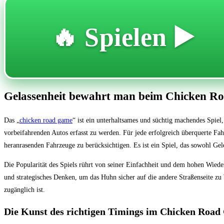
🔥 Spielen ▶️
Gelassenheit bewahrt man beim Chicken Roa
Das „
chicken road game
“ ist ein unterhaltsames und süchtig machendes Spiel
vorbeifahrenden Autos erfasst zu werden. Für jede erfolgreich überquerte Fa
heranrasenden Fahrzeuge zu berücksichtigen. Es ist ein Spiel, das sowohl Gele
Die Popularität des Spiels rührt von seiner Einfachheit und dem hohen Wieder
und strategisches Denken, um das Huhn sicher auf die andere Straßenseite zu
zugänglich ist.
Die Kunst des richtigen Timings im Chicken Roa