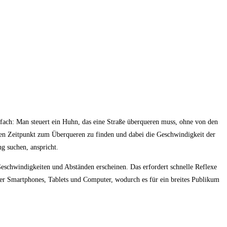
infach: Man steuert ein Huhn, das eine Straße überqueren muss, ohne von den
tigen Zeitpunkt zum Überqueren zu finden und dabei die Geschwindigkeit der
ng suchen, anspricht.
 Geschwindigkeiten und Abständen erscheinen. Das erfordert schnelle Reflexe
nter Smartphones, Tablets und Computer, wodurch es für ein breites Publikum