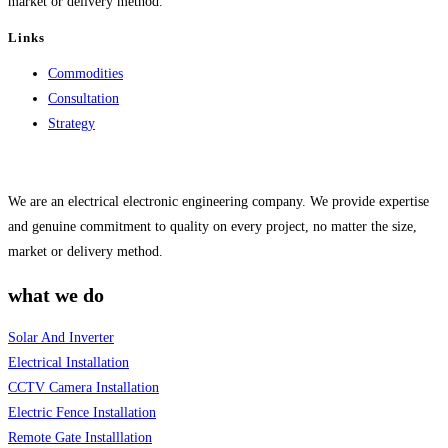
market or delivery method.
Links
Commodities
Consultation
Strategy
We are an electrical electronic engineering company. We provide expertise
and genuine commitment to quality on every project, no matter the size,
market or delivery method.
what we do
Solar And Inverter
Electrical Installation
CCTV Camera Installation
Electric Fence Installation
Remote Gate Installlation