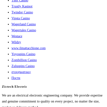
Thor Casino
Trustly Kasinot
Twindor Casino
Vipsta Casino
Wagerland Casino
Wagertales Casino
Westace
Wildzy
www.ilmattacchione.com
Yoyospins Casino
Zombillion Casino
Zuluspins Casino
στοιχηματικες
Пости
Zictech Electric
We are an electrical electronic engineering company. We provide expertise
and genuine commitment to quality on every project, no matter the size,