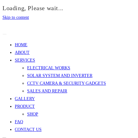
Loading, Please wait...
Skip to content
HOME
ABOUT
SERVICES
ELECTRICAL WORKS
SOLAR SYSTEM AND INVERTER
CCTV CAMERA & SECURITY GADGETS
SALES AND REPAIR
GALLERY
PRODUCT
SHOP
FAQ
CONTACT US