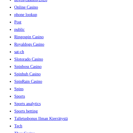
Online Casino
phone lookup
Post
public
Ringospin Casino
Royaldogs Casino
sat-ch
Slotorado Casino
Spinboss Casino
Spinhub Casino
SpinRain Casino
Spins
Sports
Sports analytics
Sports betting
Talletusbonus Ilman Kierrätystä
Tech