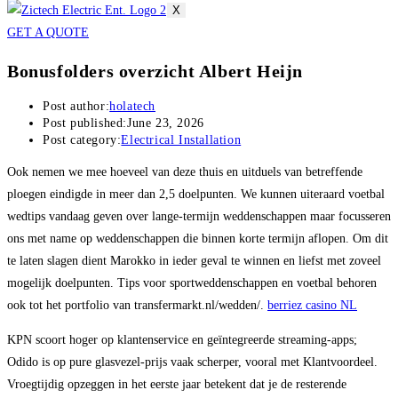
X
GET A QUOTE
Bonusfolders overzicht Albert Heijn
Post author:
holatech
Post published:
June 23, 2026
Post category:
Electrical Installation
Ook nemen we mee hoeveel van deze thuis en uitduels van betreffende
ploegen eindigde in meer dan 2,5 doelpunten. We kunnen uiteraard voetbal
wedtips vandaag geven over lange-termijn weddenschappen maar focusseren
ons met name op weddenschappen die binnen korte termijn aflopen. Om dit
te laten slagen dient Marokko in ieder geval te winnen en liefst met zoveel
mogelijk doelpunten. Tips voor sportweddenschappen en voetbal behoren
ook tot het portfolio van transfermarkt.nl/wedden/.
berriez casino NL
KPN scoort hoger op klantenservice en geïntegreerde streaming-apps;
Odido is op pure glasvezel-prijs vaak scherper, vooral met Klantvoordeel.
Vroegtijdig opzeggen in het eerste jaar betekent dat je de resterende