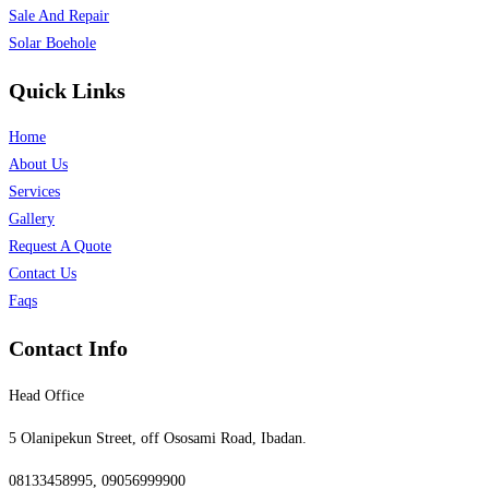
Sale And Repair
Solar Boehole
Quick Links
Home
About Us
Services
Gallery
Request A Quote
Contact Us
Faqs
Contact Info
Head Office
5 Olanipekun Street, off Ososami Road, Ibadan.
08133458995, 09056999900