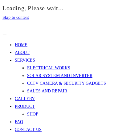
Loading, Please wait...
Skip to content
HOME
ABOUT
SERVICES
ELECTRICAL WORKS
SOLAR SYSTEM AND INVERTER
CCTV CAMERA & SECURITY GADGETS
SALES AND REPAIR
GALLERY
PRODUCT
SHOP
FAQ
CONTACT US