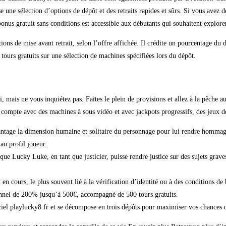
e une sélection d’options de dépôt et des retraits rapides et sûrs. Si vous avez
nus gratuit sans conditions est accessible aux débutants qui souhaitent explorer 
tions de mise avant retrait, selon l’offre affichée. Il crédite un pourcentage du
tours gratuits sur une sélection de machines spécifiées lors du dépôt.
 mais ne vous inquiétez pas. Faites le plein de provisions et allez à la pêche a
compte avec des machines à sous vidéo et avec jackpots progressifs, des jeux de 
ntage la dimension humaine et solitaire du personnage pour lui rendre hommag
au profil joueur.
que Lucky Luke, en tant que justicier, puisse rendre justice sur des sujets gra
n cours, le plus souvent lié à la vérification d’identité ou à des conditions de
nnel de 200% jusqu’à 500€, accompagné de 500 tours gratuits.
iciel playlucky8.fr et se décompose en trois dépôts pour maximiser vos chances 