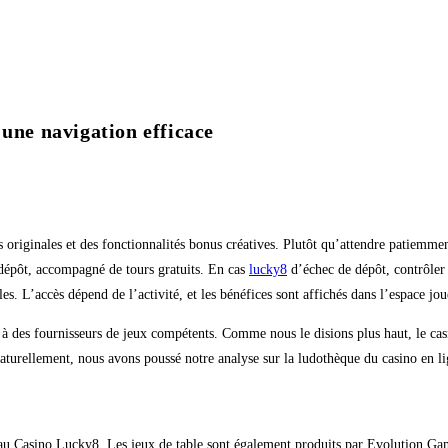
une navigation efficace
iginales et des fonctionnalités bonus créatives. Plutôt qu’attendre patiemment 
dépôt, accompagné de tours gratuits. En cas
lucky8
d’échec de dépôt, contrôler 
les. L’accès dépend de l’activité, et les bénéfices sont affichés dans l’espace jou
l à des fournisseurs de jeux compétents. Comme nous le disions plus haut, le cas
Naturellement, nous avons poussé notre analyse sur la ludothèque du casino en lig
 Casino Lucky8. Les jeux de table sont également produits par Evolution Gaming