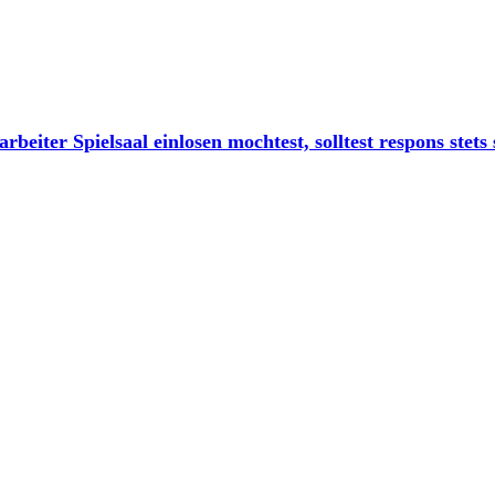
arbeiter Spielsaal einlosen mochtest, solltest respons ste