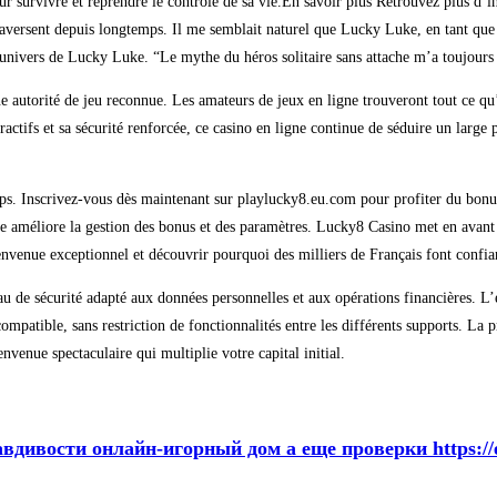
r survivre et reprendre le contrôle de sa vie.En savoir plus Retrouvez plus d’i
 traversent depuis longtemps. Il me semblait naturel que Lucky Luke, en tant que 
’univers de Lucky Luke. “Le mythe du héros solitaire sans attache m’a toujou
e autorité de jeu reconnue. Les amateurs de jeux en ligne trouveront tout ce qu’
tractifs et sa sécurité renforcée, ce casino en ligne continue de séduire un larg
mps. Inscrivez-vous dès maintenant sur playlucky8.eu.com pour profiter du bonu
le améliore la gestion des bonus et des paramètres. Lucky8 Casino met en avant
nvenue exceptionnel et découvrir pourquoi des milliers de Français font confia
veau de sécurité adapté aux données personnelles et aux opérations financières. 
patible, sans restriction de fonctionnalités entre les différents supports. La p
venue spectaculaire qui multiplie votre capital initial.
ивости онлайн-игорный дом а еще проверки https://ek