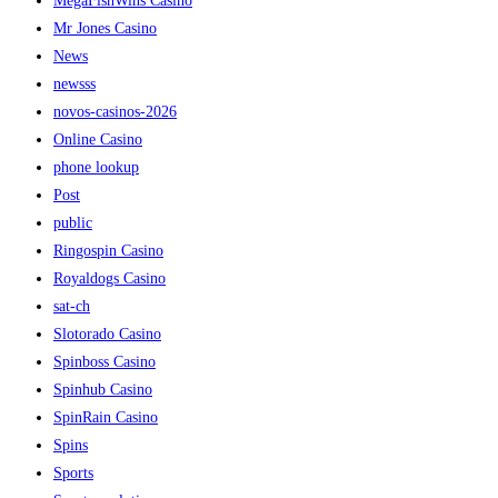
MegaFishWins Casino
Mr Jones Casino
News
newsss
novos-casinos-2026
Online Casino
phone lookup
Post
public
Ringospin Casino
Royaldogs Casino
sat-ch
Slotorado Casino
Spinboss Casino
Spinhub Casino
SpinRain Casino
Spins
Sports