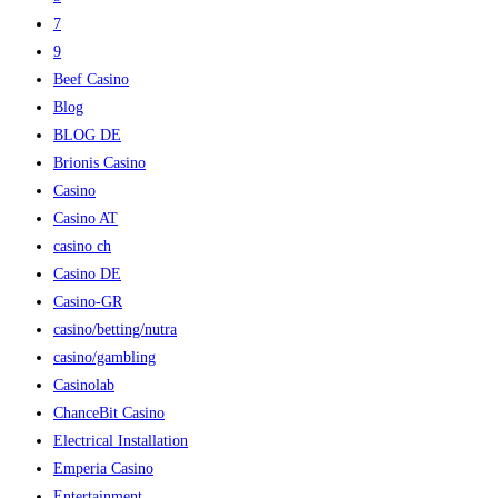
7
9
Beef Casino
Blog
BLOG DE
Brionis Casino
Casino
Casino AT
casino ch
Casino DE
Casino-GR
casino/betting/nutra
casino/gambling
Casinolab
ChanceBit Casino
Electrical Installation
Emperia Casino
Entertainment