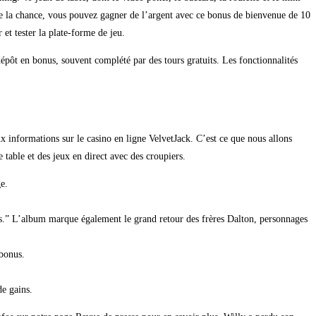
 de la chance, vous pouvez gagner de l’argent avec ce bonus de bienvenue de 10
et tester la plate-forme de jeu.
 dépôt en bonus, souvent complété par des tours gratuits. Les fonctionnalités
ux informations sur le casino en ligne VelvetJack. C’est ce que nous allons
table et des jeux en direct avec des croupiers.
e.
ves.” L’album marque également le grand retour des frères Dalton, personnages
 bonus.
de gains.