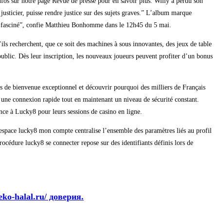
nfos sur notre page Revue de presse pour en savoir plus. Willy a perdu son
justicier, puisse rendre justice sur des sujets graves.” L’album marque
rs fasciné”, confie Matthieu Bonhomme dans le 12h45 du 5 mai.
ils recherchent, que ce soit des machines à sous innovantes, des jeux de table
e public. Dès leur inscription, les nouveaux joueurs peuvent profiter d’un bonus
s de bienvenue exceptionnel et découvrir pourquoi des milliers de Français
 une connexion rapide tout en maintenant un niveau de sécurité constant.
nce à Lucky8 pour leurs sessions de casino en ligne.
L’espace lucky8 mon compte centralise l’ensemble des paramètres liés au profil
rocédure lucky8 se connecter repose sur des identifiants définis lors de
o-halal.ru/ доверия.