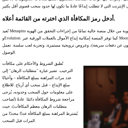
أدخل رمز المكافأة الذي اخترته من القائمة أعلاه.
تُعيد Metaspins تعريف تجربة المقامرة بالعملات الرقمية المجهولة الهوية من خلال منصة خالية تمامًا من إجراءات التحقق من الهوية (KYC)، وسحب فوري للأموال، وأكثر من 4000 لعبة من كبار المطورين مثل Pragmatic Play
وEvolution. كما توفر المنصة إمكانية إيداع الأموال بالعملات الورقية عبر MoonPay وواجهة مستخدم أنيقة، مما يجعلها منصة رائدة. مع أكثر من 4000 لعبة وبرنامج ولاء مميز (يُلبي احتياجات المقامرين الجادين بالعملات الرقمية الذين
دفعات سريعة)، وعروض ترويجية مستمرة، وتجربة لعب سلسة. تعمل Metaspins منذ عام 2019، وقد فازت بجائزة "كازينو العام 2025"، وتدعم أكثر من 40 طريقة دفع ولغات متعددة، مع التركيز على الحجم والتنوع وسهولة
الوصول.
تُطبق الشروط والأحكام على مكافآت
الترحيب. تشير عبارة "متطلبات الرهان" إلى
عدد مرات المراهنة بمبلغ المكافأة – وأحيانًا
مبلغ الإيداع – قبل سحب أي أرباح. للاطلاع
على معلومات حول السحب وحدوده، يُرجى
مراجعة شروط المكافأة دائمًا. عادةً (تُصاحب
متطلبات الرهان معظم المكافآت)، حيث
يُشترط المراهنة بمبلغ المكافأة عددًا محددًا من
المرات قبل السحب.