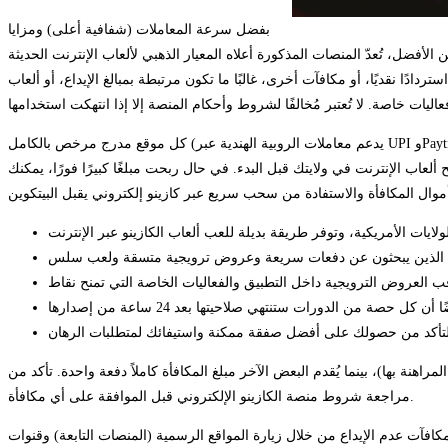
بفضل سرعة المعاملات (شفافية أعلى) ومزايا
 تُعدّ المنصات المذكورة أعلاه المعيار الذهبي لألعاب الإنترنت الحديثة. Shuffle منصة سريعة النمو تُقدّم مكافأة ترحيبية بنسبة 200% (مع نسبة عائد للاعب 99%)، وعملة رقمية خاصة بها $SHFL. أما Betpanda فهي منصة
دادًا نقديًا، أو مكافآت أخرى، غالبًا ما تكون مرتبطة بمبالغ الإيداع، أو ألعاب
كل موقع مدرج مرخص بالكامل (يدعم معاملات الروبية الهندية عبر UPI وPaytm)، ويقدم ألعابًا مميزة مثل ماكينات القمار والبلاك جاك وطاولات الموزع المباشر. على الرغم من أن البيتكوين (BTC)
، من 10 إلى 60 دقيقة. من الضروري التحقق من لوائح ألعاب الإنترنت في ولايتك قبل البدء. في حال ربحت مبلغًا كبيرًا فورًا، يمكنك
 يُظهر الرهانات المكتملة والمتبقية. بعض الكازينوهات تُقدم مكافآت مالية على دفعات (مثلاً، مقابل كل 10 دولارات يتم المراهنة بها)، بينما يُقدم البعض الآخر مبلغ المكافأة كاملاً دفعة واحدة. تأكد من
مراجعة شروط منصة الكازينو الإلكتروني قبل الموافقة على أي مكافأة.
افآت عدم الإيداع من خلال زيارة المواقع الرسمية (المنصات التابعة) وقنوات