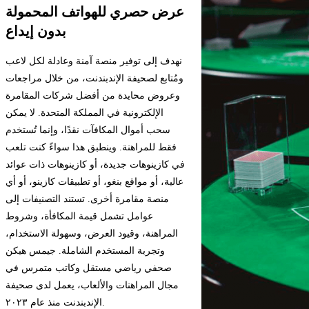
عرض حصري للهواتف المحمولة
بدون إيداع
نهدف إلى توفير منصة آمنة وعادلة لكل لاعب
ومُتابع لصحيفة الإندبندنت، من خلال مراجعات
وعروض محايدة من أفضل شركات المقامرة
الإلكترونية في المملكة المتحدة. لا يمكن
سحب أموال المكافآت نقدًا، وإنما تُستخدم
فقط للمراهنة. وينطبق هذا سواءً كنت تلعب
في كازينوهات جديدة، أو كازينوهات ذات عوائد
عالية، أو مواقع بنغو، أو تطبيقات كازينو، أو أي
منصة مقامرة أخرى. تستند التصنيفات إلى
عوامل تشمل قيمة المكافأة، وشروط
المراهنة، وقيود العرض، وسهولة الاستخدام،
وتجربة المستخدم الشاملة. جيمس هيكن
صحفي رياضي مستقل وكاتب متمرس في
مجال المراهنات والألعاب، يعمل لدى صحيفة
الإندبندنت منذ عام ٢٠٢٣.