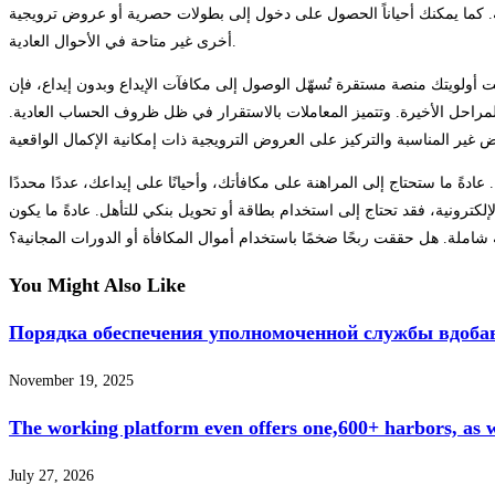
رية. كما يمكنك أحياناً الحصول على دخول إلى بطولات حصرية أو عروض ترويجية
أخرى غير متاحة في الأحوال العادية.
 منصة مستقرة تُسهّل الوصول إلى مكافآت الإيداع وبدون إيداع، فإن SkyCrown خيارٌ موثوق. يُساعد التوضيح السريع لشروط وأحكام المكافآت وحالة السحب المستخدمين على تجنّب القرارات العاطفية، مثل إعادة الإيداع
المراحل الأخيرة. وتتميز المعاملات بالاستقرار في ظل ظروف الحساب العادية.
آت عدم الإيداع هي الأثمن حقًا. عادةً ما ستحتاج إلى المراهنة على مكافأتك، وأحيانًا على إيداعك، عددًا محددًا
تخدام بطاقة أو تحويل بنكي للتأهل. عادةً ما يكون PayPal (Skrill) أو Neteller – لكن هذه ليست
 شاملة. هل حققت ربحًا ضخمًا باستخدام أموال المكافأة أو الدورات المجانية؟
You Might Also Like
Порядка обеспечения уполномоченной службы вдобав
November 19, 2025
The working platform even offers one,600+ harbors, as we
July 27, 2026