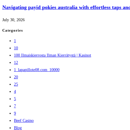
Navigating payid pokies australia with effortless taps an
July 30, 2026
Categories
1
10
100 Ilmaiskierrosta Ilman Kierrätystä | Kasinot
12
1_lapapillote08.com_10000
20
25
4
5
7
9
Beef Casino
Blog