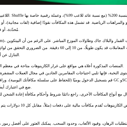
اللاعبين الأفضل،
 والمراهنات الرياضية. قد تشمل هذه المكافآت نقودًا إضافية (لفات مجانية)، أو استر
مُحدّدة، أو فعاليات خاصة. لا تُعتبر مُخالفًا لشروط وأحكام المنصة إلا إذا انتهكت استخدامها.
هو الأكثر شيوعًا، إلا أن وقت معالجة المعاملات قد يكون طويلًا
التنازل عن أموال المكافأة والاستفادة من سحب سريع عبر كازينو إلكتروني يقبل البيتكوين.
المنصات المذكورة أعلاه هي مواقع على غرار الكازينوهات متاحة في معظم الولايات الأمريكية، وتوفر طريقة بديلة للعب ألعاب الكازينو عبر الإنترنت.
ضع في اعتبارك أيضًا أن كل حصة من الدورات ستنتهي صلاحيتها بعد 24 ساعة من إصدارها.
تتضمن العديد من المنصات شريط تقدم
متطلبات الرهان، وقيود الألعاب، وحدود السحب. يمكنك العثور على أفضل رموز مك