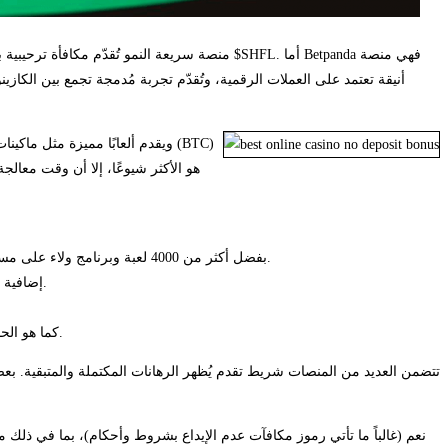
أنيقة تعتمد على العملات الرقمية، وتُقدّم تجربة مُدمجة تجمع بين الكازينو
بفضل أكثر من 4000 لعبة وبرنامج ولاء على مستوى النخبة، فإنها تلبي احتياجات المقامرين الجادين في مجال العملات المشفرة الذين يبحثون عن دفعات سريعة وعروض ترويجية متسقة ولعب سلس.
قم بتسجيل الدخول يوميًا (للحفاظ على سلسلة مكافآتك اليومية)، وراقب العروض الترويجية داخل التطبيق والفعاليات الخاصة التي تمنح نقاط GC وSC إضافية.
كما هو الحال مع أنواع المكافآت الأخرى، راجع دائمًا شروط وأحكام مكافأة إعادة الشحن للتأكد من حصولك على أفضل صفقة ممكنة واستيفائك لمتطلبات الرهان.
نعم (غالباً ما تأتي رموز مكافآت عدم الإيداع بشروط وأحكام)، بما في ذلك 