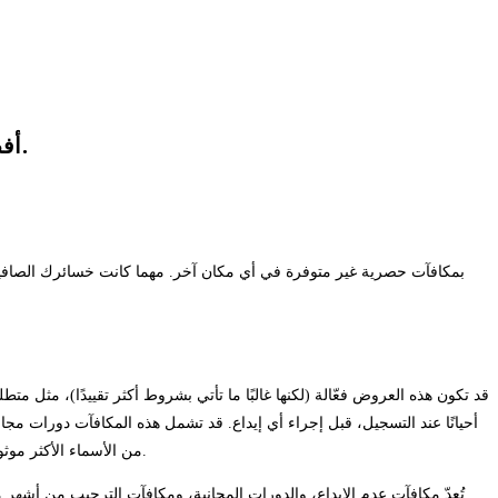
أفضل العروض الترويجية ومكافآت الكازينو النقدية الحقيقية المتاحة في الولايات المتحدة لشهر يوليو 2026.
مكافآت الكازينو الإلكتروني التي سيحصل عليها اللاعب هي مكافأة الترحيب. يتمتع مستخدمو Gambling.com بمكافآت حصرية غير متوفرة في أي مكان آخر.
قد تكون هذه العروض فعّالة (لكنها غالبًا ما تأتي بشروط أكثر تقييدًا)، مثل م
أحيانًا عند التسجيل، قبل إجراء أي إيداع. قد تشمل هذه المكافآت دورات مج
من الأسماء الأكثر موثوقية في صناعة الكازينوهات في المملكة المتحدة مكافآت. سبعة أيام هي المدة القياسية في هذا المجال، على الرغم من أن بعض العروض تكون لفترات أقصر.
تُعدّ مكافآت عدم الإيداع، والدورات المجانية، ومكافآت الترحيب من أشهر 