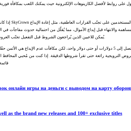
للحصول على روابط لأفضل الكازينوهات الإلكترونية حيث يمكنك اللعب بمكافأة فو
إذا كانت أولويتك
مساهمة والانتهاء قبل إيداع الأموال، مما يُقلّل من احتمالية حدوث مفاجآت في 
يُمكن للاعبين الذين يُراجعون الشروط قبل التفعيل تجنّب العروض غير المناسبة والتركيز على العروض الترويجية ذات إمكانية الإكمال الواقعية.
تُغري بعض الكازينوهات اللاعبين بعروض إيداع منخفضة تصل إلى 5 دولارات أو حتى دولار واحد، لكن مكاف
ترويجية رائعة حتى تقرأ شروطها الدقيقة. إذا كنت من مُحبي المحافظ الإلكترونية، فقد تحتاج إلى اس
قائمة
ок онлайн игры на деньги с выводом на карту оборо
ll as the brand new releases and 100+ exclusive titles