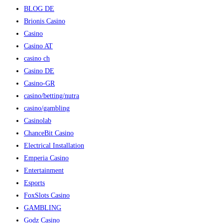
BLOG DE
Brionis Casino
Casino
Casino AT
casino ch
Casino DE
Casino-GR
casino/betting/nutra
casino/gambling
Casinolab
ChanceBit Casino
Electrical Installation
Emperia Casino
Entertainment
Esports
FoxSlots Casino
GAMBLING
Godz Casino