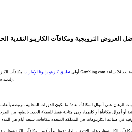
مهما كانت خسائرك الصافية بعد 24 ساعة
أولى
تطبيق كازينو رابونا الإمارات
(لديك سبعة أيام للعب بهذا المبلغ)، يجب المراهنة بها خمس مرات قبل انتهاء صلاحيتها.
تطلبات الرهان على أموال المكافأة. عادةً ما تكون الدورات المجانية مرتبطة بألع
انية أو أموال مكافأة أو كليهما، وهي متاحة فقط للعملاء الجدد. بالطبع، من ا
مكافآت الكازينوهات على الإنترنت. لذا، دعونا نبدأ بأفضل مكافآت الكازينوهات 