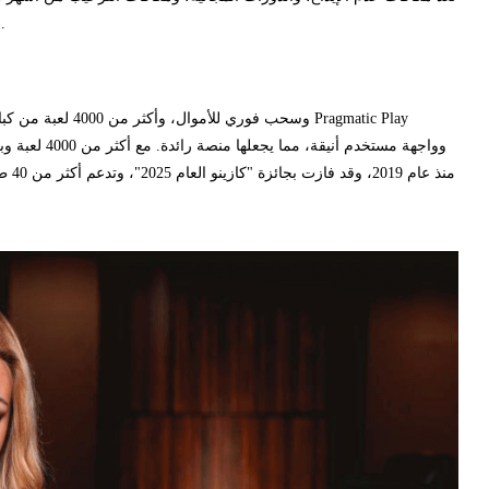
الجدد مُدرجة في اللافتات على هذه الصفحة. لاحظنا أن مكافآت الكازينوهات على الإنترنت التي لا تتطلب إيداعًا عادةً ما تكون لها حدود سحب قصوى أقل بكثير.