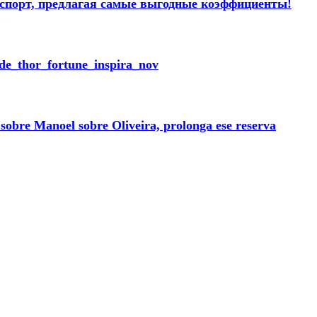
а спорт, предлагая самые выгодные коэффициенты!
de_thor_fortune_inspira_nov
 sobre Manoel sobre Oliveira, prolonga ese reserva