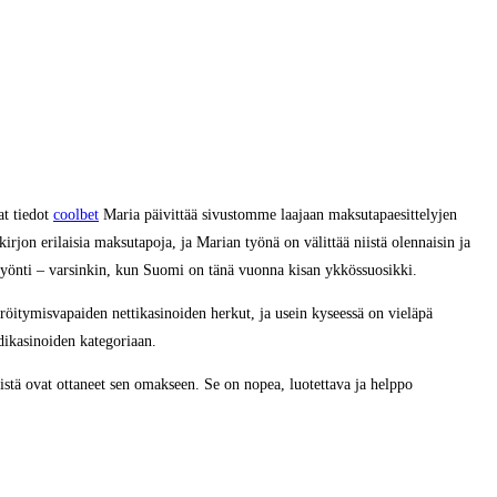
at tiedot
coolbet
Maria päivittää sivustomme laajaan maksutapaesittelyjen
irjon erilaisia maksutapoja, ja Marian työnä on välittää niistä olennaisin ja
nlyönti – varsinkin, kun Suomi on tänä vuonna kisan ykkössuosikki.
eröitymisvapaiden nettikasinoiden herkut, ja usein kyseessä on vieläpä
dikasinoiden kategoriaan.
mistä ovat ottaneet sen omakseen. Se on nopea, luotettava ja helppo