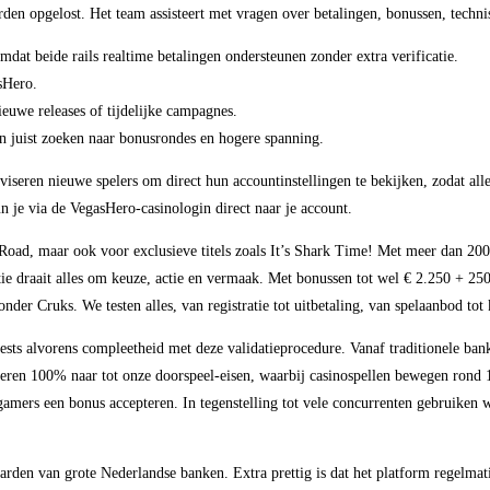
den opgelost. Het team assisteert met vragen over betalingen, bonussen, technis
dat beide rails realtime betalingen ondersteunen zonder extra verificatie.
sHero.
ieuwe releases of tijdelijke campagnes.
en juist zoeken naar bonusrondes en hogere spanning.
seren nieuwe spelers om direct hun accountinstellingen te bekijken, zodat alles
un je via de VegasHero-casinologin direct naar je account.
 Road, maar ook voor exclusieve titels zoals It’s Shark Time! Met meer dan 2
atie draait alles om keuze, actie en vermaak. Met bonussen tot wel € 2.250 + 250 g
nder Cruks. We testen alles, van registratie tot uitbetaling, van spelaanbod tot 
ests alvorens compleetheid met deze validatieprocedure. Vanaf traditionele bank
ueren 100% naar tot onze doorspeel-eisen, waarbij casinospellen bewegen rond 
amers een bonus accepteren. In tegenstelling tot vele concurrenten gebruiken w
aarden van grote Nederlandse banken. Extra prettig is dat het platform regelmat