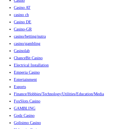
Casino
Casino AT
casino ch
Casino DE
Casino-GR
casino/betting/nutra
casino/gambling
Casinolab
ChanceBit Casino
Electrical Installation
Emperia Casino
Entertainment
Esports
Finance/Hobbies/Technology/Utilities/Education/Media
FoxSlots Casino
GAMBLING
Godz Casino
Golisimo Casino