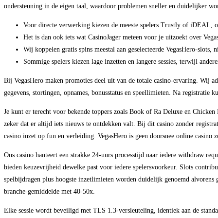
ondersteuning in de eigen taal, waardoor problemen sneller en duidelijker wor
Voor directe verwerking kiezen de meeste spelers Trustly of iDEAL, om
Het is dan ook iets wat CasinoJager meteen voor je uitzoekt over Vega
Wij koppelen gratis spins meestal aan geselecteerde VegasHero-slots, n
Sommige spelers kiezen lage inzetten en langere sessies, terwijl ander
Bij VegasHero maken promoties deel uit van de totale casino-ervaring. Wij advi
gegevens, stortingen, opnames, bonusstatus en speellimieten. Na registratie k
Je kunt er terecht voor bekende toppers zoals Book of Ra Deluxe en Chicken
zeker dat er altijd iets nieuws te ontdekken valt. Bij dit casino zonder registr
casino inzet op fun en verleiding. VegasHero is geen doorsnee online casino zo
Ons casino hanteert een strakke 24-uurs processtijd naar iedere withdraw requ
bieden keuzevrijheid dewelke past voor iedere spelersvoorkeur. Slots contrib
spelbijdragen plus hoogste inzetlimieten worden duidelijk genoemd alvorens g
branche-gemiddelde met 40-50x.
Elke sessie wordt beveiligd met TLS 1.3-versleuteling, identiek aan de stand