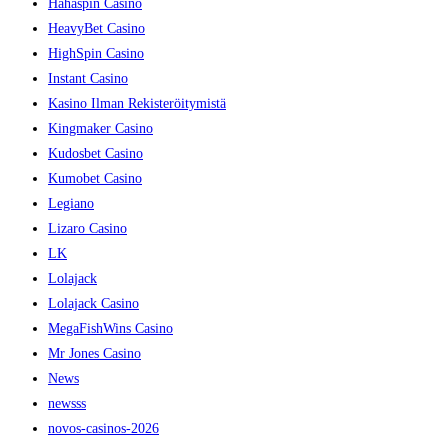
Hahaspin Casino
HeavyBet Casino
HighSpin Casino
Instant Casino
Kasino Ilman Rekisteröitymistä
Kingmaker Casino
Kudosbet Casino
Kumobet Casino
Legiano
Lizaro Casino
LK
Lolajack
Lolajack Casino
MegaFishWins Casino
Mr Jones Casino
News
newsss
novos-casinos-2026