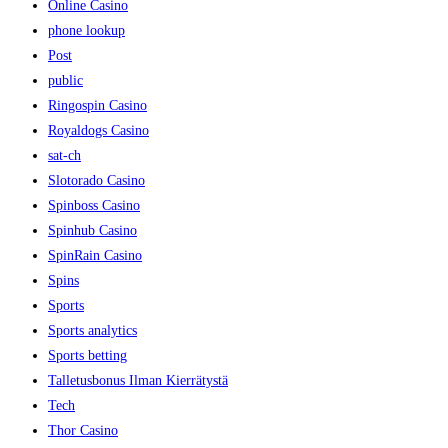
Online Casino
phone lookup
Post
public
Ringospin Casino
Royaldogs Casino
sat-ch
Slotorado Casino
Spinboss Casino
Spinhub Casino
SpinRain Casino
Spins
Sports
Sports analytics
Sports betting
Talletusbonus Ilman Kierrätystä
Tech
Thor Casino