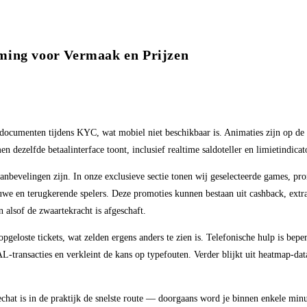
ming voor Vermaak en Prijzen
cumenten tijdens KYC, wat mobiel niet beschikbaar is. Animaties zijn op de tel
n dezelfde betaalinterface toont, inclusief realtime saldoteller en limietindicat
nbevelingen zijn. In onze exclusieve sectie tonen wij geselecteerde games, prom
e en terugkerende spelers. Deze promoties kunnen bestaan uit cashback, extra f
n alsof de zwaartekracht is afgeschaft.
opgeloste tickets, wat zelden ergens anders te zien is. Telefonische hulp is be
L-transacties en verkleint de kans op typefouten. Verder blijkt uit heatmap-dat
echat is in de praktijk de snelste route — doorgaans word je binnen enkele minu