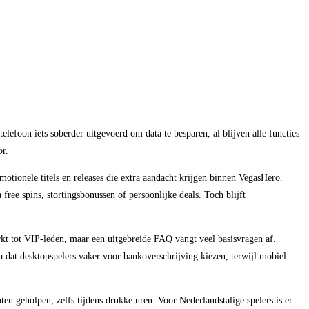
efoon iets soberder uitgevoerd om data te besparen, al blijven alle functies
or.
otionele titels en releases die extra aandacht krijgen binnen VegasHero.
ree spins, stortingsbonussen of persoonlijke deals. Toch blijft
perkt tot VIP-leden, maar een uitgebreide FAQ vangt veel basisvragen af.
a dat desktopspelers vaker voor bankoverschrijving kiezen, terwijl mobiel
ten geholpen, zelfs tijdens drukke uren. Voor Nederlandstalige spelers is er