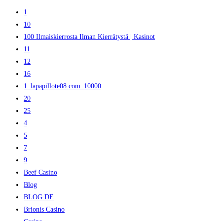
1
10
100 Ilmaiskierrosta Ilman Kierrätystä | Kasinot
11
12
16
1_lapapillote08.com_10000
20
25
4
5
7
9
Beef Casino
Blog
BLOG DE
Brionis Casino