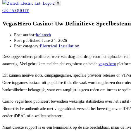
X
GET A QUOTE
VegasHero Casino: Uw Definitieve Speelbestem
Post author:
holatech
Post published:
June 24, 2026
Post category:
Electrical Installation
Desktopgebruikers profiteren weer van drag-and-drop voor het uploaden van do
aanwezig. Veel gebruikers melden dat vegashero op beide
vegas hero
platforme
Dit kunnen nieuwe slots, campagnegames, speciale provider releases of VIP-aa
Onze topgames bestaan uit populaire titels die vaak worden gekozen door nieuw
bankrollbeheer belangrijk, want een ranglijst is geen reden om ineens te spele
Casino vegas hero publiceert bovendien wekelijks statistieken over het aantal 
Biometrische authenticatie met vingerafdruk versnelt het bevestigen van iDEA
eerder iDEAL of e-wallets selecteert.
Naast directe support is er een kennisbank op de site beschikbaar, maar de liv