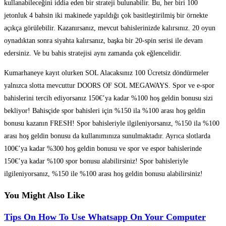
kullanabileceğini iddia eden bir strateji bulunabilir. Bu, her biri 100
jetonluk 4 bahsin iki makinede yapıldığı çok basitleştirilmiş bir örnekte
açıkça görülebilir. Kazanırsanız, mevcut bahislerinizde kalırsınız. 20 oyun
oynadıktan sonra siyahta kalırsanız, başka bir 20-spin serisi ile devam
edersiniz. Ve bu bahis stratejisi aynı zamanda çok eğlencelidir.
Kumarhaneye kayıt olurken SOL Alacaksınız 100 Ücretsiz döndürmeler
yalnızca slotta mevcuttur DOORS OF SOL MEGAWAYS. Spor ve e-spor
bahislerini tercih ediyorsanız 150€’ya kadar %100 hoş geldin bonusu sizi
bekliyor! Bahisçide spor bahisleri için %150 ila %100 arası hoş geldin
bonusu kazanın FRESH! Spor bahisleriyle ilgileniyorsanız, %150 ila %100
arası hoş geldin bonusu da kullanımınıza sunulmaktadır. Ayrıca slotlarda
100€’ya kadar %300 hoş geldin bonusu ve spor ve espor bahislerinde
150€’ya kadar %100 spor bonusu alabilirsiniz! Spor bahisleriyle
ilgileniyorsanız, %150 ile %100 arası hoş geldin bonusu alabilirsiniz!
You Might Also Like
Tips On How To Use Whatsapp On Your Computer