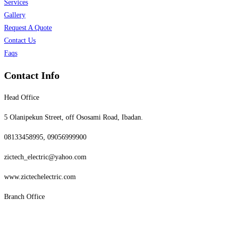
Services
Gallery
Request A Quote
Contact Us
Faqs
Contact Info
Head Office
5 Olanipekun Street, off Ososami Road, Ibadan.
08133458995, 09056999900
zictech_electric@yahoo.com
www.zictechelectric.com
Branch Office