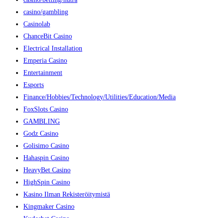
casino/gambling
Casinolab
ChanceBit Casino
Electrical Installation
Emperia Casino
Entertainment
Esports
Finance/Hobbies/Technology/Utilities/Education/Media
FoxSlots Casino
GAMBLING
Godz Casino
Golisimo Casino
Hahaspin Casino
HeavyBet Casino
HighSpin Casino
Kasino Ilman Rekisteröitymistä
Kingmaker Casino