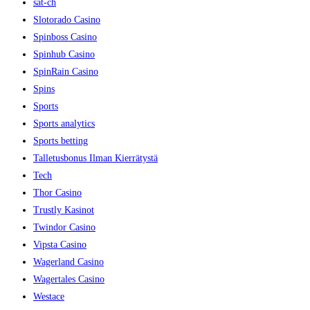
sat-ch
Slotorado Casino
Spinboss Casino
Spinhub Casino
SpinRain Casino
Spins
Sports
Sports analytics
Sports betting
Talletusbonus Ilman Kierrätystä
Tech
Thor Casino
Trustly Kasinot
Twindor Casino
Vipsta Casino
Wagerland Casino
Wagertales Casino
Westace