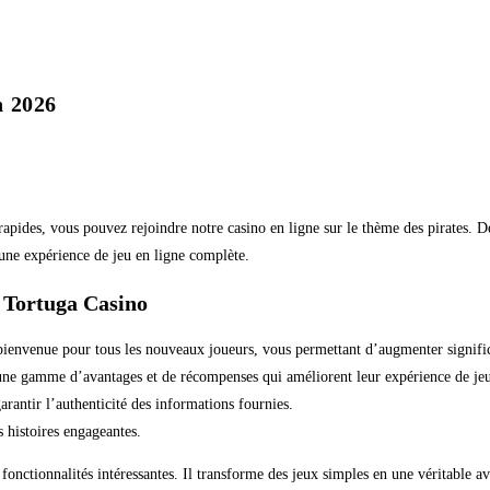
n 2026
pides, vous pouvez rejoindre notre casino en ligne sur le thème des pirates. 
 une expérience de jeu en ligne complète.
 Tortuga Casino
envenue pour tous les nouveaux joueurs, vous permettant d’augmenter signific
une gamme d’avantages et de récompenses qui améliorent leur expérience de je
antir l’authenticité des informations fournies.
s histoires engageantes.
 fonctionnalités intéressantes. Il transforme des jeux simples en une véritable