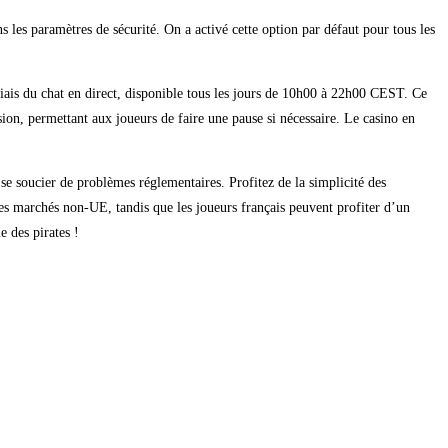
les paramètres de sécurité. On a activé cette option par défaut pour tous les
 biais du chat en direct, disponible tous les jours de 10h00 à 22h00 CEST. Ce
usion, permettant aux joueurs de faire une pause si nécessaire. Le casino en
 se soucier de problèmes réglementaires. Profitez de la simplicité des
es marchés non-UE, tandis que les joueurs français peuvent profiter d’un
 des pirates !