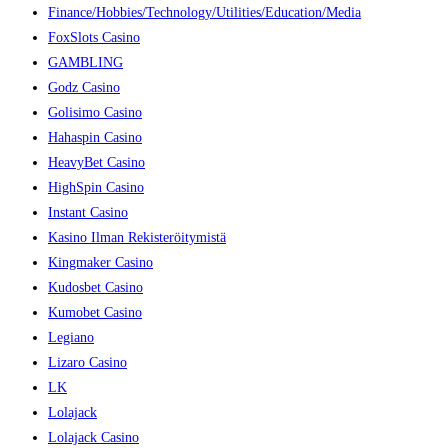
Finance/Hobbies/Technology/Utilities/Education/Media
FoxSlots Casino
GAMBLING
Godz Casino
Golisimo Casino
Hahaspin Casino
HeavyBet Casino
HighSpin Casino
Instant Casino
Kasino Ilman Rekisteröitymistä
Kingmaker Casino
Kudosbet Casino
Kumobet Casino
Legiano
Lizaro Casino
LK
Lolajack
Lolajack Casino