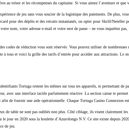
es au trésor et les récompenses du capitaine. Si vous aimez l’aventure et que v
expérience de jeu sans vous soucier de la logistique des paiements. De plus, vo
ard pour des dépôts et des retraits instantanés, ou opter pour Skrill/Neteller p
otre nom, votre adresse e-mail et votre mot de passe – ne vous inquiétez pas, n
 des codes de réduction vous sont réservés. Vous pouvez utiliser de nombreuses m
te à tous et voici la grille des tarifs d’entrée pour accéder aux attractions. Le s
 identifiants Tortuga restent les mêmes sur tous tes appareils, te permettant de 
r, avec une interface tactile parfaitement réactive. La section caisse te perme
l afin de fournir une aide opérationnelle. Chaque Tortuga Casino Connexion est t
ux de table ne sont pas oubliés non plus. Côté ciblage, ils visent clairement les
vu le jour en 2020 sous la houlette d’Azurolongo N.V. Ce site existe depuis 2020 
ce de jeu.