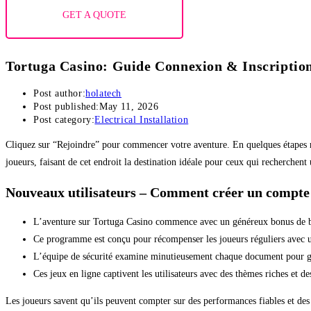
GET A QUOTE
Tortuga Casino: Guide Connexion & Inscriptio
Post author:
holatech
Post published:
May 11, 2026
Post category:
Electrical Installation
Cliquez sur “Rejoindre” pour commencer votre aventure. En quelques étapes ra
joueurs, faisant de cet endroit la destination idéale pour ceux qui recherchent
Nouveaux utilisateurs – Comment créer un compte
L’aventure sur Tortuga Casino commence avec un généreux bonus de bi
Ce programme est conçu pour récompenser les joueurs réguliers avec 
L’équipe de sécurité examine minutieusement chaque document pour gar
Ces jeux en ligne captivent les utilisateurs avec des thèmes riches et de
Les joueurs savent qu’ils peuvent compter sur des performances fiables et des