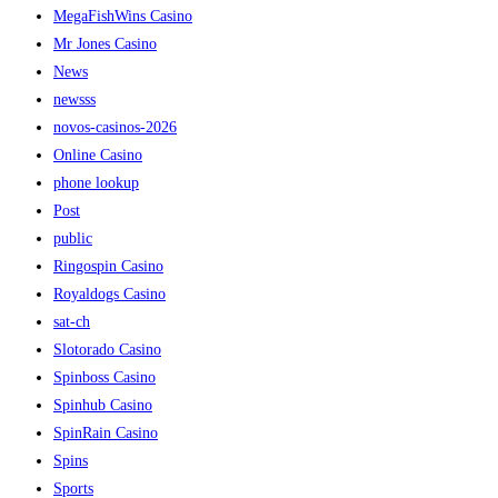
MegaFishWins Casino
Mr Jones Casino
News
newsss
novos-casinos-2026
Online Casino
phone lookup
Post
public
Ringospin Casino
Royaldogs Casino
sat-ch
Slotorado Casino
Spinboss Casino
Spinhub Casino
SpinRain Casino
Spins
Sports