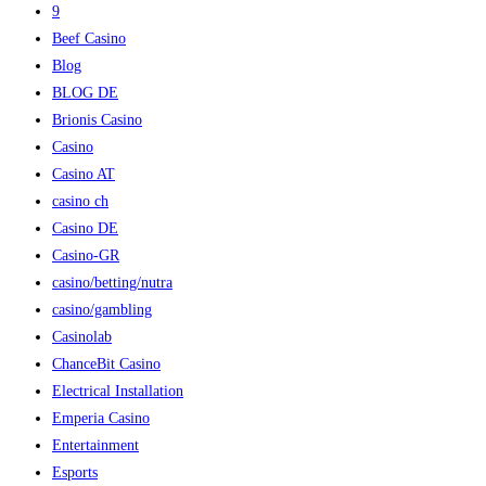
9
Beef Casino
Blog
BLOG DE
Brionis Casino
Casino
Casino AT
casino ch
Casino DE
Casino-GR
casino/betting/nutra
casino/gambling
Casinolab
ChanceBit Casino
Electrical Installation
Emperia Casino
Entertainment
Esports