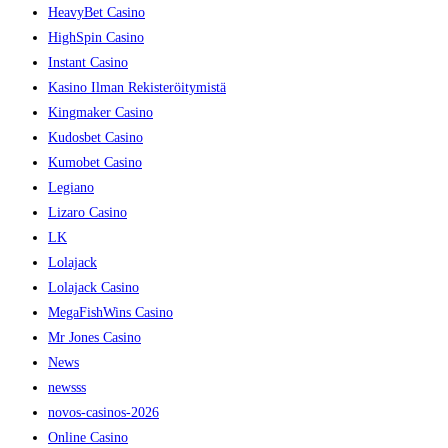
HeavyBet Casino
HighSpin Casino
Instant Casino
Kasino Ilman Rekisteröitymistä
Kingmaker Casino
Kudosbet Casino
Kumobet Casino
Legiano
Lizaro Casino
LK
Lolajack
Lolajack Casino
MegaFishWins Casino
Mr Jones Casino
News
newsss
novos-casinos-2026
Online Casino