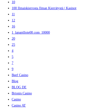
10
100 Ilmaiskierrosta Ilman Kierrätystä | Kasinot
11
12
16
1_lapapillote08.com_10000
20
25
4
5
7
9
Beef Casino
Blog
BLOG DE
Brionis Casino
Casino
Casino AT