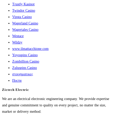
Trustly Kasinot
Twindor Casino
Vipsta Casino
Wagerland Casino
Wagertales Casino
Westace
Wildzy
www.ilmattacchione.com
Yoyospins Casino
Zombillion Casino
Zuluspins Casino
στοιχηματικες
Пости
Zictech Electric
We are an electrical electronic engineering company. We provide expertise
and genuine commitment to quality on every project, no matter the size,
market or delivery method.