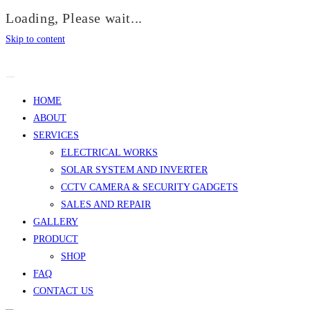
Loading, Please wait...
Skip to content
HOME
ABOUT
SERVICES
ELECTRICAL WORKS
SOLAR SYSTEM AND INVERTER
CCTV CAMERA & SECURITY GADGETS
SALES AND REPAIR
GALLERY
PRODUCT
SHOP
FAQ
CONTACT US