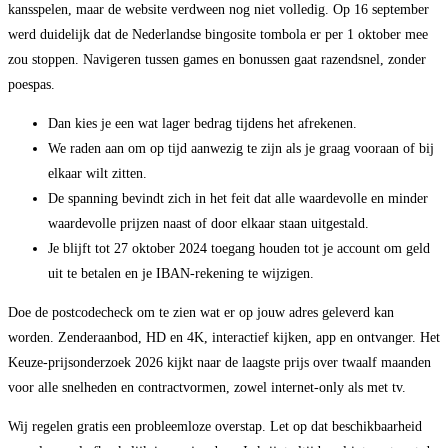
kansspelen, maar de website verdween nog niet volledig. Op 16 september
werd duidelijk dat de Nederlandse bingosite tombola er per 1 oktober mee
zou stoppen. Navigeren tussen games en bonussen gaat razendsnel, zonder
poespas.
Dan kies je een wat lager bedrag tijdens het afrekenen.
We raden aan om op tijd aanwezig te zijn als je graag vooraan of bij
elkaar wilt zitten.
De spanning bevindt zich in het feit dat alle waardevolle en minder
waardevolle prijzen naast of door elkaar staan uitgestald.
Je blijft tot 27 oktober 2024 toegang houden tot je account om geld
uit te betalen en je IBAN-rekening te wijzigen.
Doe de postcodecheck om te zien wat er op jouw adres geleverd kan
worden. Zenderaanbod, HD en 4K, interactief kijken, app en ontvanger. Het
Keuze-prijsonderzoek 2026 kijkt naar de laagste prijs over twaalf maanden
voor alle snelheden en contractvormen, zowel internet-only als met tv.
Wij regelen gratis een probleemloze overstap. Let op dat beschikbaarheid