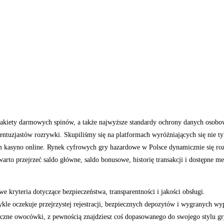
 pakiety darmowych spinów, a także najwyższe standardy ochrony danych osob
entuzjastów rozrywki. Skupiliśmy się na platformach wyróżniających się nie t
 kasyno online. Rynek cyfrowych gry hazardowe w Polsce dynamicznie się rozw
arto przejrzeć saldo główne, saldo bonusowe, historię transakcji i dostępne 
 kryteria dotyczące bezpieczeństwa, transparentności i jakości obsługi.
zwykle oczekuje przejrzystej rejestracji, bezpiecznych depozytów i wygranych 
yczne owocówki, z pewnością znajdziesz coś dopasowanego do swojego stylu gr