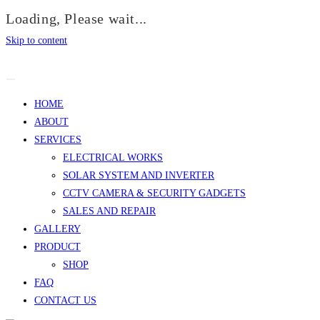
Loading, Please wait...
Skip to content
HOME
ABOUT
SERVICES
ELECTRICAL WORKS
SOLAR SYSTEM AND INVERTER
CCTV CAMERA & SECURITY GADGETS
SALES AND REPAIR
GALLERY
PRODUCT
SHOP
FAQ
CONTACT US