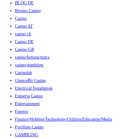
BLOG DE
Brionis Casino
Casino
Casino AT
casino ch
Casino DE
Casino-GR
casino/betting/nutra
casino/gambling
Casinolab
ChanceBit Casino
Electrical Installation
Emperia Casino
Entertainment
Esports
Finance/Hobbies/Technology/Utilities/Education/Media
FoxSlots Casino
GAMBLING