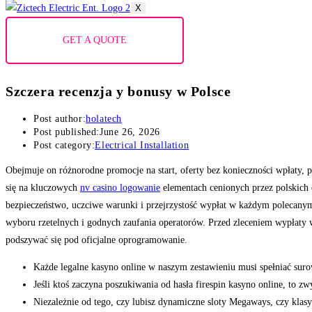
X
GET A QUOTE
Szczera recenzja y bonusy w Polsce
Post author:
holatech
Post published:
June 26, 2026
Post category:
Electrical Installation
Obejmuje on różnorodne promocje na start, oferty bez konieczności wpłaty,
się na kluczowych
nv casino logowanie
elementach cenionych przez polskich 
bezpieczeństwo, uczciwe warunki i przejrzystość wypłat w każdym polecanym
wyboru rzetelnych i godnych zaufania operatorów. Przed zleceniem wypłaty w
podszywać się pod oficjalne oprogramowanie.
Każde legalne kasyno online w naszym zestawieniu musi spełniać surowe
Jeśli ktoś zaczyna poszukiwania od hasła firespin kasyno online, to 
Niezależnie od tego, czy lubisz dynamiczne sloty Megaways, czy klas