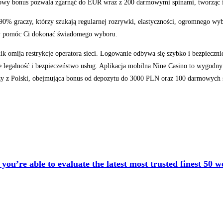
owy bonus pozwala zgarnąć do EUR wraz z 200 darmowymi spinami, tworząc id
90% graczy, którzy szukają regularnej rozrywki, elastyczności, ogromnego wy
by pomóc Ci dokonać świadomego wyboru.
ik omija restrykcje operatora sieci. Logowanie odbywa się szybko i bezpieczni
e legalność i bezpieczeństwo usług. Aplikacja mobilna Nine Casino to wygodny
raczy z Polski, obejmująca bonus od depozytu do 3000 PLN oraz 100 darmowych
o you’re able to evaluate the latest most trusted finest 50