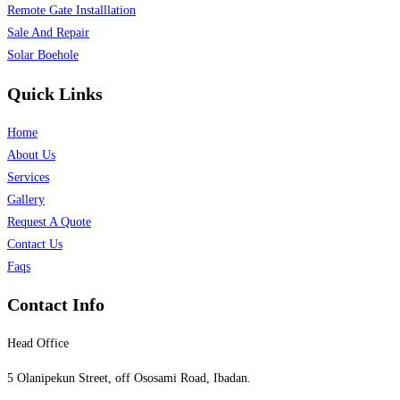
Remote Gate Installlation
Sale And Repair
Solar Boehole
Quick Links
Home
About Us
Services
Gallery
Request A Quote
Contact Us
Faqs
Contact Info
Head Office
5 Olanipekun Street, off Ososami Road, Ibadan.