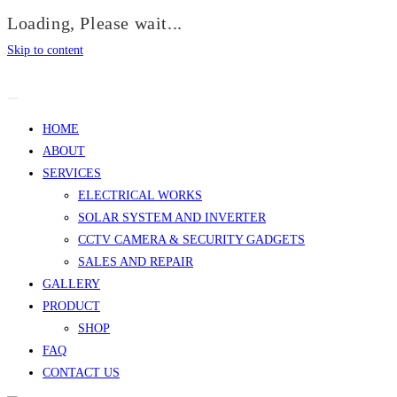
Loading, Please wait...
Skip to content
HOME
ABOUT
SERVICES
ELECTRICAL WORKS
SOLAR SYSTEM AND INVERTER
CCTV CAMERA & SECURITY GADGETS
SALES AND REPAIR
GALLERY
PRODUCT
SHOP
FAQ
CONTACT US