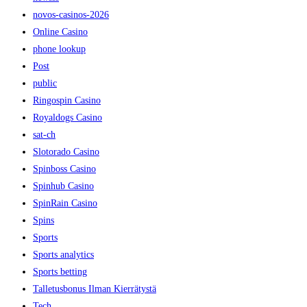
novos-casinos-2026
Online Casino
phone lookup
Post
public
Ringospin Casino
Royaldogs Casino
sat-ch
Slotorado Casino
Spinboss Casino
Spinhub Casino
SpinRain Casino
Spins
Sports
Sports analytics
Sports betting
Talletusbonus Ilman Kierrätystä
Tech