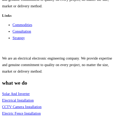
market or delivery method.
Links
Commodities
Consultation
Strategy
We are an electrical electronic engineering company. We provide expertise
and genuine commitment to quality on every project, no matter the size,
market or delivery method.
what we do
Solar And Inverter
Electrical Installation
CCTV Camera Installation
Electric Fence Installation