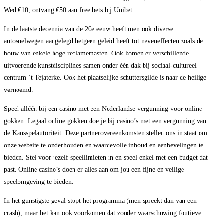
Wed €10, ontvang €50 aan free bets bij Unibet
In de laatste decennia van de 20e eeuw heeft men ook diverse
autosnelwegen aangelegd hetgeen geleid heeft tot neveneffecten zoals de
bouw van enkele hoge reclamemasten. Ook komen er verschillende
uitvoerende kunstdisciplines samen onder één dak bij sociaal-cultureel
centrum ‘t Tejaterke. Ook het plaatselijke schuttersgilde is naar de heilige
vernoemd.
Speel alléén bij een casino met een Nederlandse vergunning voor online
gokken. Legaal online gokken doe je bij casino’s met een vergunning van
de Kansspelautoriteit. Deze partnerovereenkomsten stellen ons in staat om
onze website te onderhouden en waardevolle inhoud en aanbevelingen te
bieden. Stel voor jezelf speellimieten in en speel enkel met een budget dat
past. Online casino’s doen er alles aan om jou een fijne en veilige
speelomgeving te bieden.
In het gunstigste geval stopt het programma (men spreekt dan van een
crash), maar het kan ook voorkomen dat zonder waarschuwing foutieve