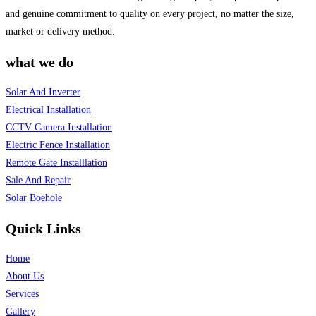
and genuine commitment to quality on every project, no matter the size,
market or delivery method.
what we do
Solar And Inverter
Electrical Installation
CCTV Camera Installation
Electric Fence Installation
Remote Gate Installlation
Sale And Repair
Solar Boehole
Quick Links
Home
About Us
Services
Gallery