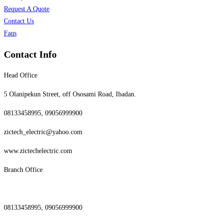
Request A Quote
Contact Us
Faqs
Contact Info
Head Office
5 Olanipekun Street, off Ososami Road, Ibadan.
08133458995, 09056999900
zictech_electric@yahoo.com
www.zictechelectric.com
Branch Office
08133458995, 09056999900