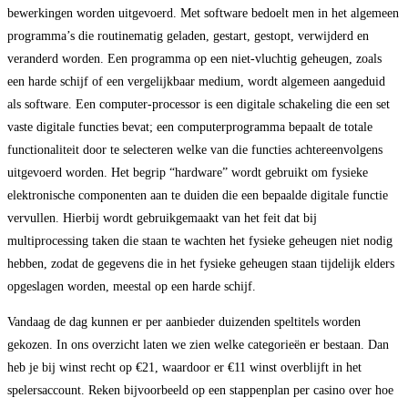
bewerkingen worden uitgevoerd. Met software bedoelt men in het algemeen
programma’s die routinematig geladen, gestart, gestopt, verwijderd en
veranderd worden. Een programma op een niet-vluchtig geheugen, zoals
een harde schijf of een vergelijkbaar medium, wordt algemeen aangeduid
als software. Een computer-processor is een digitale schakeling die een set
vaste digitale functies bevat; een computerprogramma bepaalt de totale
functionaliteit door te selecteren welke van die functies achtereenvolgens
uitgevoerd worden. Het begrip “hardware” wordt gebruikt om fysieke
elektronische componenten aan te duiden die een bepaalde digitale functie
vervullen. Hierbij wordt gebruikgemaakt van het feit dat bij
multiprocessing taken die staan te wachten het fysieke geheugen niet nodig
hebben, zodat de gegevens die in het fysieke geheugen staan tijdelijk elders
opgeslagen worden, meestal op een harde schijf.
Vandaag de dag kunnen er per aanbieder duizenden speltitels worden
gekozen. In ons overzicht laten we zien welke categorieën er bestaan. Dan
heb je bij winst recht op €21, waardoor er €11 winst overblijft in het
spelersaccount. Reken bijvoorbeeld op een stappenplan per casino over hoe