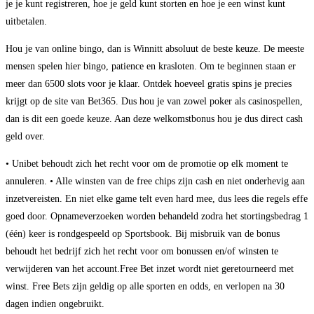
je je kunt registreren, hoe je geld kunt storten en hoe je een winst kunt
uitbetalen.
Hou je van online bingo, dan is Winnitt absoluut de beste keuze. De meeste
mensen spelen hier bingo, patience en krasloten. Om te beginnen staan er
meer dan 6500 slots voor je klaar. Ontdek hoeveel gratis spins je precies
krijgt op de site van Bet365. Dus hou je van zowel poker als casinospellen,
dan is dit een goede keuze. Aan deze welkomstbonus hou je dus direct cash
geld over.
• Unibet behoudt zich het recht voor om de promotie op elk moment te
annuleren. • Alle winsten van de free chips zijn cash en niet onderhevig aan
inzetvereisten. En niet elke game telt even hard mee, dus lees die regels effe
goed door. Opnameverzoeken worden behandeld zodra het stortingsbedrag 1
(één) keer is rondgespeeld op Sportsbook. Bij misbruik van de bonus
behoudt het bedrijf zich het recht voor om bonussen en/of winsten te
verwijderen van het account.Free Bet inzet wordt niet geretourneerd met
winst. Free Bets zijn geldig op alle sporten en odds, en verlopen na 30
dagen indien ongebruikt.