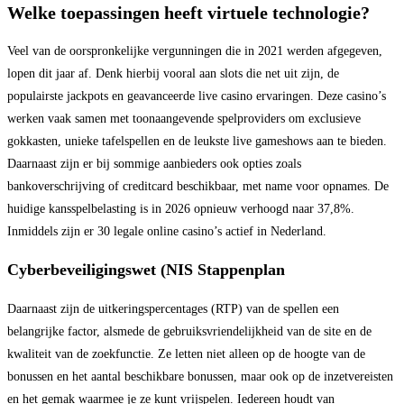
Welke toepassingen heeft virtuele technologie?
Veel van de oorspronkelijke vergunningen die in 2021 werden afgegeven,
lopen dit jaar af. Denk hierbij vooral aan slots die net uit zijn, de
populairste jackpots en geavanceerde live casino ervaringen. Deze casino’s
werken vaak samen met toonaangevende spelproviders om exclusieve
gokkasten, unieke tafelspellen en de leukste live gameshows aan te bieden.
Daarnaast zijn er bij sommige aanbieders ook opties zoals
bankoverschrijving of creditcard beschikbaar, met name voor opnames. De
huidige kansspelbelasting is in 2026 opnieuw verhoogd naar 37,8%.
Inmiddels zijn er 30 legale online casino’s actief in Nederland.
Cyberbeveiligingswet (NIS Stappenplan
Daarnaast zijn de uitkeringspercentages (RTP) van de spellen een
belangrijke factor, alsmede de gebruiksvriendelijkheid van de site en de
kwaliteit van de zoekfunctie. Ze letten niet alleen op de hoogte van de
bonussen en het aantal beschikbare bonussen, maar ook op de inzetvereisten
en het gemak waarmee je ze kunt vrijspelen. Iedereen houdt van