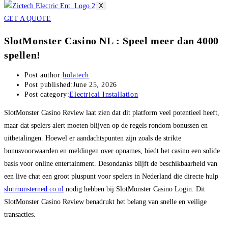
X
GET A QUOTE
SlotMonster Casino NL : Speel meer dan 4000
spellen!
Post author:
holatech
Post published:
June 25, 2026
Post category:
Electrical Installation
SlotMonster Casino Review laat zien dat dit platform veel potentieel heeft,
maar dat spelers alert moeten blijven op de regels rondom bonussen en
uitbetalingen. Hoewel er aandachtspunten zijn zoals de strikte
bonusvoorwaarden en meldingen over opnames, biedt het casino een solide
basis voor online entertainment. Desondanks blijft de beschikbaarheid van
een live chat een groot pluspunt voor spelers in Nederland die directe hulp
slotmonsterned.co.nl
nodig hebben bij SlotMonster Casino Login. Dit
SlotMonster Casino Review benadrukt het belang van snelle en veilige
transacties.