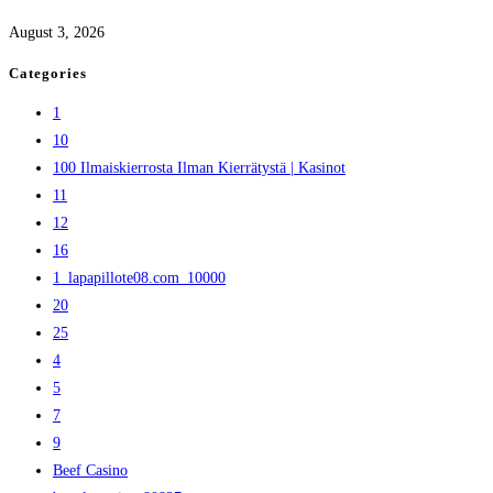
August 3, 2026
Categories
1
10
100 Ilmaiskierrosta Ilman Kierrätystä | Kasinot
11
12
16
1_lapapillote08.com_10000
20
25
4
5
7
9
Beef Casino