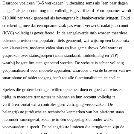
Daardoor voelt een “3–5 werkdagen” uitbetaling soms als “een paar dagen
langer” als je account nog niet volledig is geverifieerd. Voor opnames wordt
€10.000 per week genoemd als bovengrens bij bankoverschrijvingen. Houd
er rekening mee dat een opname vaak pas wordt verwerkt nadat je account
(KYC) volledig is geverifieerd. In de aangeleverde info worden meerdere
bekende providers en populaire titels genoemd, wat wijst op een brede mix
van klassiekers, moderne video slots en live game shows. Wel wordt er
gesproken over statusgroepen (zoals standaard, middelmatig en VIP)
waarbij hogere limieten genoemd worden. De website is echter volledig
geoptimaliseerd voor mobiele apparaten, waardoor u via de browser van uw
smartphone of tablet toegang heeft tot alle functionaliteiten en spellen.
Spelers die grotere bedragen willen opnemen doen er goed aan winsten
tijdig in meerdere transacties te plannen en hun account volledig te
verifiëren, zodat extra controles geen vertraging veroorzaken. De
belangrijkste juridische en technische kenmerken van het platform staan
hieronder samengevat, zodat je in één oogopslag ziet onder welke
voorwaarden je speelt. De belangrijkste limieten die terugkomen zijn de