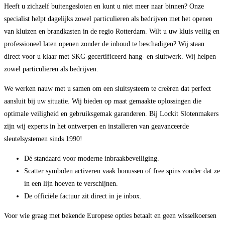
Heeft u zichzelf buitengesloten en kunt u niet meer naar binnen? Onze
specialist helpt dagelijks zowel particulieren als bedrijven met het openen
van kluizen en brandkasten in de regio Rotterdam. Wilt u uw kluis veilig en
professioneel laten openen zonder de inhoud te beschadigen? Wij staan
direct voor u klaar met SKG-gecertificeerd hang- en sluitwerk. Wij helpen
zowel particulieren als bedrijven.
We werken nauw met u samen om een sluitsysteem te creëren dat perfect
aansluit bij uw situatie. Wij bieden op maat gemaakte oplossingen die
optimale veiligheid en gebruiksgemak garanderen. Bij Lockit Slotenmakers
zijn wij experts in het ontwerpen en installeren van geavanceerde
sleutelsystemen sinds 1990!
Dé standaard voor moderne inbraakbeveiliging.
Scatter symbolen activeren vaak bonussen of free spins zonder dat ze
in een lijn hoeven te verschijnen.
De officiële factuur zit direct in je inbox.
Voor wie graag met bekende Europese opties betaalt en geen wisselkoersen