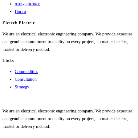
στοιχηματικες
Пости
Zictech Electric
We are an electrical electronic engineering company. We provide expertise
and genuine commitment to quality on every project, no matter the size,
market or delivery method.
Links
Commodities
Consultation
Strategy
We are an electrical electronic engineering company. We provide expertise
and genuine commitment to quality on every project, no matter the size,
market or delivery method.