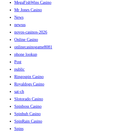
MegaFishWins Casino
Mr Jones Casino
News
newsss
novos-casinos-2026
Online Casino
onlinecasinogame8081
phone lookup
Post
public
Ringospin Casino
Royaldogs Casino
sat-ch
Slotorado Casino
Spinboss Casino
Spinhub Casino
SpinRain Casino
Spins