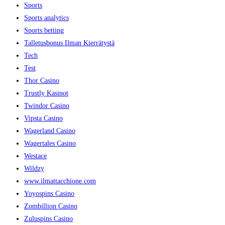
Sports
Sports analytics
Sports betting
Talletusbonus Ilman Kierrätystä
Tech
Test
Thor Casino
Trustly Kasinot
Twindor Casino
Vipsta Casino
Wagerland Casino
Wagertales Casino
Westace
Wildzy
www.ilmattacchione.com
Yoyospins Casino
Zombillion Casino
Zuluspins Casino