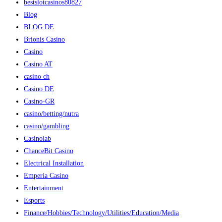
bestslotcasinos80827
Blog
BLOG DE
Brionis Casino
Casino
Casino AT
casino ch
Casino DE
Casino-GR
casino/betting/nutra
casino/gambling
Casinolab
ChanceBit Casino
Electrical Installation
Emperia Casino
Entertainment
Esports
Finance/Hobbies/Technology/Utilities/Education/Media