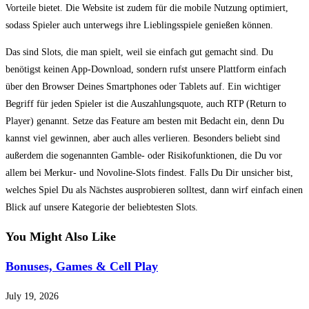
Vorteile bietet. Die Website ist zudem für die mobile Nutzung optimiert,
sodass Spieler auch unterwegs ihre Lieblingsspiele genießen können.
Das sind Slots, die man spielt, weil sie einfach gut gemacht sind. Du
benötigst keinen App-Download, sondern rufst unsere Plattform einfach
über den Browser Deines Smartphones oder Tablets auf. Ein wichtiger
Begriff für jeden Spieler ist die Auszahlungsquote, auch RTP (Return to
Player) genannt. Setze das Feature am besten mit Bedacht ein, denn Du
kannst viel gewinnen, aber auch alles verlieren. Besonders beliebt sind
außerdem die sogenannten Gamble- oder Risikofunktionen, die Du vor
allem bei Merkur- und Novoline-Slots findest. Falls Du Dir unsicher bist,
welches Spiel Du als Nächstes ausprobieren solltest, dann wirf einfach einen
Blick auf unsere Kategorie der beliebtesten Slots.
You Might Also Like
Bonuses, Games & Cell Play
July 19, 2026