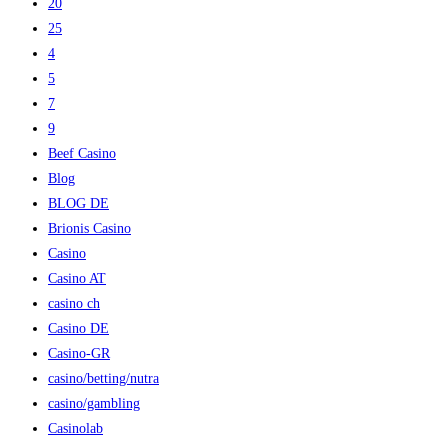
20
25
4
5
7
9
Beef Casino
Blog
BLOG DE
Brionis Casino
Casino
Casino AT
casino ch
Casino DE
Casino-GR
casino/betting/nutra
casino/gambling
Casinolab