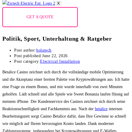
X
GET A QUOTE
Politik, Sport, Unterhaltung & Ratgeber
Post author:
holatech
Post published:
June 22, 2026
Post category:
Electrical Installation
Betalice Casino zeichnet sich durch die vollständige mobile Optimierung
und die Akzeptanz einer breiten Palette von Kryptowährungen aus. Ich hatte
eine Frage zu einem Bonus, und mir wurde innerhalb von zwei Minuten
geholfen. Lädt schnell und alle Spiele wie Sweet Bonanza laufen flüssig auf
meinem iPhone. Der Kundenservice des Casinos zeichnet sich durch seine
Reaktionsschnelligkeit und Fachkenntnis aus. Nach der
betalice
internen
Bearbeitungszeit sorgt Casino Betalice dafür, dass Ihre Gewinne so schnell
wie möglich auf Ihrem bevorzugten Konto landen. Dank moderner
Zahlungssysteme, insbesondere bei Kryptowährungen und E-Wallets,