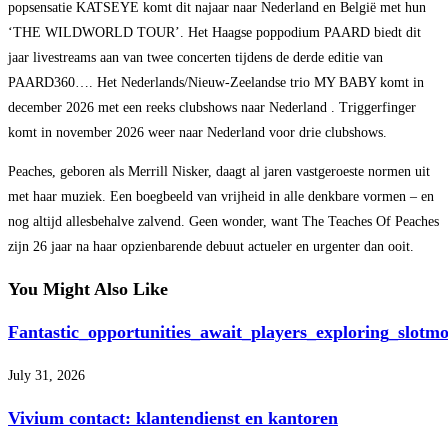
popsensatie KATSEYE komt dit najaar naar Nederland en België met hun
‘THE WILDWORLD TOUR’. Het Haagse poppodium PAARD biedt dit
jaar livestreams aan van twee concerten tijdens de derde editie van
PAARD360…. Het Nederlands/Nieuw-Zeelandse trio MY BABY komt in
december 2026 met een reeks clubshows naar Nederland . Triggerfinger
komt in november 2026 weer naar Nederland voor drie clubshows.
Peaches, geboren als Merrill Nisker, daagt al jaren vastgeroeste normen uit
met haar muziek. Een boegbeeld van vrijheid in alle denkbare vormen – en
nog altijd allesbehalve zalvend. Geen wonder, want The Teaches Of Peaches
zijn 26 jaar na haar opzienbarende debuut actueler en urgenter dan ooit.
You Might Also Like
Fantastic_opportunities_await_players_exploring_slotm
July 31, 2026
Vivium contact: klantendienst en kantoren