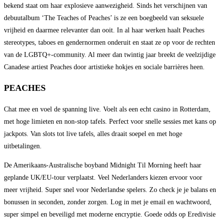
bekend staat om haar explosieve aanwezigheid. Sinds het verschijnen van
debuutalbum ‘The Teaches of Peaches’ is ze een boegbeeld van seksuele
vrijheid en daarmee relevanter dan ooit. In al haar werken haalt Peaches
stereotypes, taboes en gendernormen onderuit en staat ze op voor de rechten
van de LGBTQ+-community. Al meer dan twintig jaar breekt de veelzijdige
Canadese artiest Peaches door artistieke hokjes en sociale barrières heen.
PEACHES
Chat mee en voel de spanning live. Voelt als een echt casino in Rotterdam,
met hoge limieten en non-stop tafels. Perfect voor snelle sessies met kans op
jackpots. Van slots tot live tafels, alles draait soepel en met hoge
uitbetalingen.
De Amerikaans-Australische boyband Midnight Til Morning heeft haar
geplande UK/EU-tour verplaatst. Veel Nederlanders kiezen ervoor voor
meer vrijheid. Super snel voor Nederlandse spelers. Zo check je je balans en
bonussen in seconden, zonder zorgen. Log in met je email en wachtwoord,
super simpel en beveiligd met moderne encryptie. Goede odds op Eredivisie