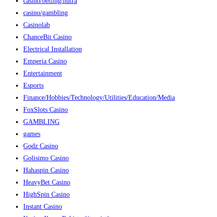
casino/betting/nutra
casino/gambling
Casinolab
ChanceBit Casino
Electrical Installation
Emperia Casino
Entertainment
Esports
Finance/Hobbies/Technology/Utilities/Education/Media
FoxSlots Casino
GAMBLING
games
Godz Casino
Golisimo Casino
Hahaspin Casino
HeavyBet Casino
HighSpin Casino
Instant Casino