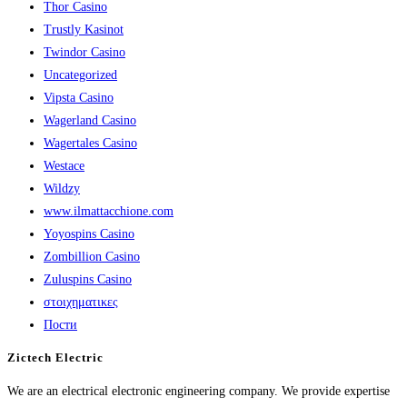
Thor Casino
Trustly Kasinot
Twindor Casino
Uncategorized
Vipsta Casino
Wagerland Casino
Wagertales Casino
Westace
Wildzy
www.ilmattacchione.com
Yoyospins Casino
Zombillion Casino
Zuluspins Casino
στοιχηματικες
Пости
Zictech Electric
We are an electrical electronic engineering company. We provide expertise