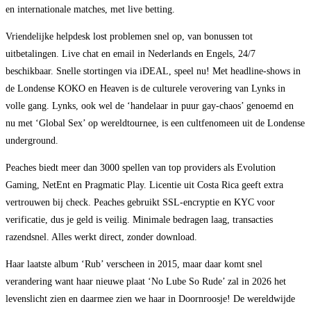
en internationale matches, met live betting.
Vriendelijke helpdesk lost problemen snel op, van bonussen tot
uitbetalingen. Live chat en email in Nederlands en Engels, 24/7
beschikbaar. Snelle stortingen via iDEAL, speel nu! Met headline-shows in
de Londense KOKO en Heaven is de culturele verovering van Lynks in
volle gang. Lynks, ook wel de ‘handelaar in puur gay-chaos’ genoemd en
nu met ‘Global Sex’ op wereldtournee, is een cultfenomeen uit de Londense
underground.
Peaches biedt meer dan 3000 spellen van top providers als Evolution
Gaming, NetEnt en Pragmatic Play. Licentie uit Costa Rica geeft extra
vertrouwen bij check. Peaches gebruikt SSL-encryptie en KYC voor
verificatie, dus je geld is veilig. Minimale bedragen laag, transacties
razendsnel. Alles werkt direct, zonder download.
Haar laatste album ‘Rub’ verscheen in 2015, maar daar komt snel
verandering want haar nieuwe plaat ‘No Lube So Rude’ zal in 2026 het
levenslicht zien en daarmee zien we haar in Doornroosje! De wereldwijde