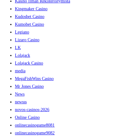
Kasino Ilman Rekisteröitymistä
Kingmaker Casino
Kudosbet Casino
Kumobet Casino
Legiano
Lizaro Casino
LK
Lolajack
Lolajack Casino
media
MegaFishWins Casino
Mr Jones Casino
News
newsss
novos-casinos-2026
Online Casino
onlinecasinogame8081
onlinecasinogame9082