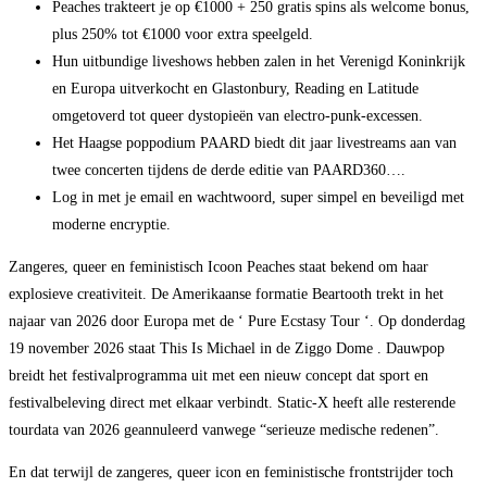
Peaches trakteert je op €1000 + 250 gratis spins als welcome bonus,
plus 250% tot €1000 voor extra speelgeld.
Hun uitbundige liveshows hebben zalen in het Verenigd Koninkrijk
en Europa uitverkocht en Glastonbury, Reading en Latitude
omgetoverd tot queer dystopieën van electro-punk-excessen.
Het Haagse poppodium PAARD biedt dit jaar livestreams aan van
twee concerten tijdens de derde editie van PAARD360….
Log in met je email en wachtwoord, super simpel en beveiligd met
moderne encryptie.
Zangeres, queer en feministisch Icoon Peaches staat bekend om haar
explosieve creativiteit. De Amerikaanse formatie Beartooth trekt in het
najaar van 2026 door Europa met de ‘ Pure Ecstasy Tour ‘. Op donderdag
19 november 2026 staat This Is Michael in de Ziggo Dome . Dauwpop
breidt het festivalprogramma uit met een nieuw concept dat sport en
festivalbeleving direct met elkaar verbindt. Static-X heeft alle resterende
tourdata van 2026 geannuleerd vanwege “serieuze medische redenen”.
En dat terwijl de zangeres, queer icon en feministische frontstrijder toch