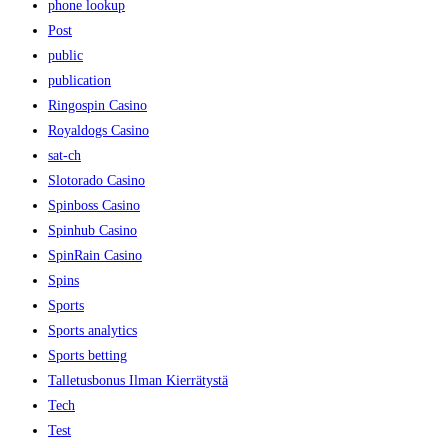
phone lookup
Post
public
publication
Ringospin Casino
Royaldogs Casino
sat-ch
Slotorado Casino
Spinboss Casino
Spinhub Casino
SpinRain Casino
Spins
Sports
Sports analytics
Sports betting
Talletusbonus Ilman Kierrätystä
Tech
Test