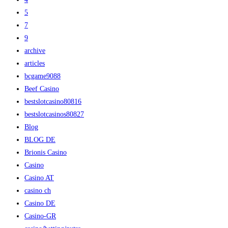
5
7
9
archive
articles
bcgame9088
Beef Casino
bestslotcasino80816
bestslotcasinos80827
Blog
BLOG DE
Brionis Casino
Casino
Casino AT
casino ch
Casino DE
Casino-GR