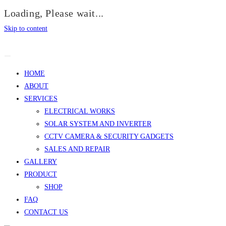
Loading, Please wait...
Skip to content
HOME
ABOUT
SERVICES
ELECTRICAL WORKS
SOLAR SYSTEM AND INVERTER
CCTV CAMERA & SECURITY GADGETS
SALES AND REPAIR
GALLERY
PRODUCT
SHOP
FAQ
CONTACT US