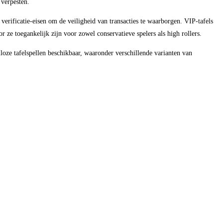
 verpesten.
verificatie-eisen om de veiligheid van transacties te waarborgen. VIP-tafels
 ze toegankelijk zijn voor zowel conservatieve spelers als high rollers.
lloze tafelspellen beschikbaar, waaronder verschillende varianten van