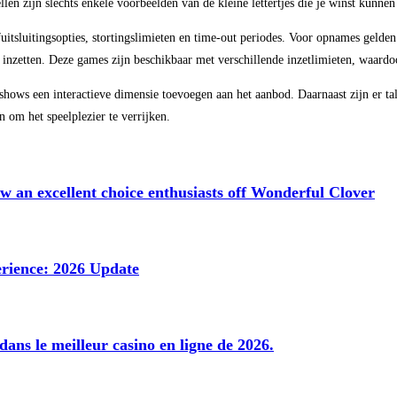
llen zijn slechts enkele voorbeelden van de kleine lettertjes die je winst kunnen
tsluitingsopties, stortingslimieten en time-out periodes. Voor opnames gelden 
 inzetten. Deze games zijn beschikbaar met verschillende inzetlimieten, waardoor
 shows een interactieve dimensie toevoegen aan het aanbod. Daarnaast zijn er ta
 om het speelplezier te verrijken.
w an excellent choice enthusiasts off Wonderful Clover
rience: 2026 Update
dans le meilleur casino en ligne de 2026.