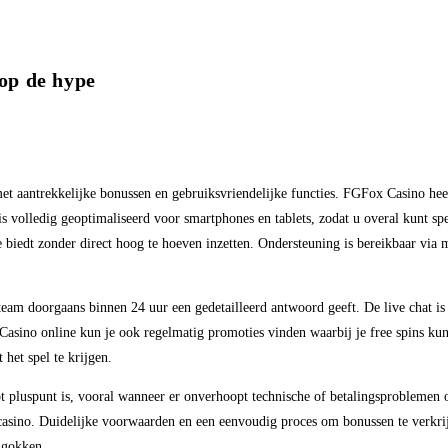
 op de hype
t aantrekkelijke bonussen en gebruiksvriendelijke functies. FGFox Casino hee
 volledig geoptimaliseerd voor smartphones en tablets, zodat u overal kunt spel
 biedt zonder direct hoog te hoeven inzetten. Ondersteuning is bereikbaar via 
eam doorgaans binnen 24 uur een gedetailleerd antwoord geeft. De live chat is
 Casino online kun je ook regelmatig promoties vinden waarbij je free spins ku
 het spel te krijgen.
t pluspunt is, vooral wanneer er onverhoopt technische of betalingsproblemen 
e casino. Duidelijke voorwaarden en een eenvoudig proces om bonussen te verkri
 gokken.