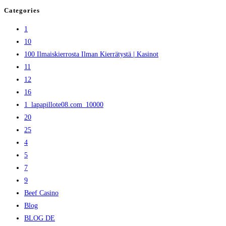
Categories
1
10
100 Ilmaiskierrosta Ilman Kierrätystä | Kasinot
11
12
16
1_lapapillote08.com_10000
20
25
4
5
7
9
Beef Casino
Blog
BLOG DE