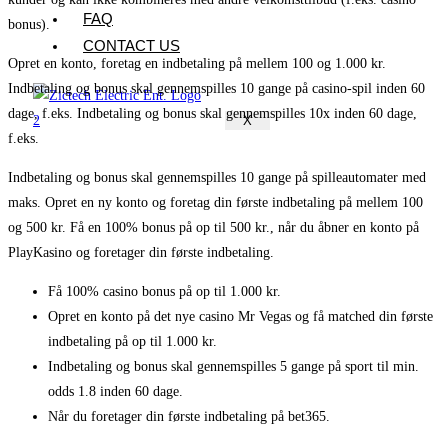
FAQ
bonus).
CONTACT US
Opret en konto, foretag en indbetaling på mellem 100 og 1.000 kr.
Indbetaling og bonus skal gennemspilles 10 gange på casino-spil inden 60
dage, f.eks. Indbetaling og bonus skal gennemspilles 10x inden 60 dage,
X
f.eks.
Indbetaling og bonus skal gennemspilles 10 gange på spilleautomater med
maks. Opret en ny konto og foretag din første indbetaling på mellem 100
og 500 kr. Få en 100% bonus på op til 500 kr., når du åbner en konto på
PlayKasino og foretager din første indbetaling.
Få 100% casino bonus på op til 1.000 kr.
Opret en konto på det nye casino Mr Vegas og få matched din første
indbetaling på op til 1.000 kr.
Indbetaling og bonus skal gennemspilles 5 gange på sport til min.
odds 1.8 inden 60 dage.
Når du foretager din første indbetaling på bet365.