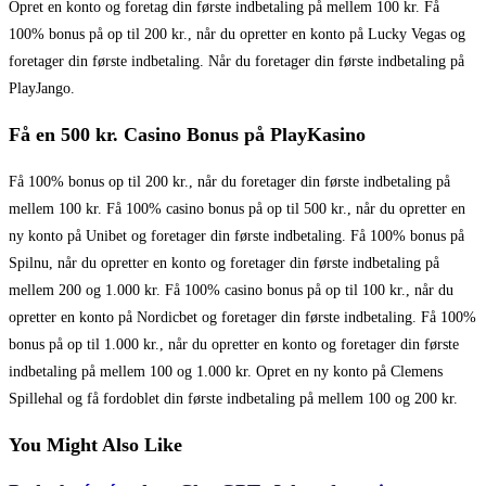
Opret en konto og foretag din første indbetaling på mellem 100 kr. Få
100% bonus på op til 200 kr., når du opretter en konto på Lucky Vegas og
foretager din første indbetaling. Når du foretager din første indbetaling på
PlayJango.
Få en 500 kr. Casino Bonus på PlayKasino
Få 100% bonus op til 200 kr., når du foretager din første indbetaling på
mellem 100 kr. Få 100% casino bonus på op til 500 kr., når du opretter en
ny konto på Unibet og foretager din første indbetaling. Få 100% bonus på
Spilnu, når du opretter en konto og foretager din første indbetaling på
mellem 200 og 1.000 kr. Få 100% casino bonus på op til 100 kr., når du
opretter en konto på Nordicbet og foretager din første indbetaling. Få 100%
bonus på op til 1.000 kr., når du opretter en konto og foretager din første
indbetaling på mellem 100 og 1.000 kr. Opret en ny konto på Clemens
Spillehal og få fordoblet din første indbetaling på mellem 100 og 200 kr.
You Might Also Like