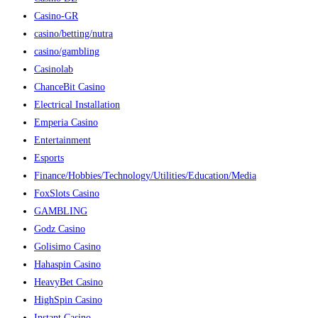
Casino-GR
casino/betting/nutra
casino/gambling
Casinolab
ChanceBit Casino
Electrical Installation
Emperia Casino
Entertainment
Esports
Finance/Hobbies/Technology/Utilities/Education/Media
FoxSlots Casino
GAMBLING
Godz Casino
Golisimo Casino
Hahaspin Casino
HeavyBet Casino
HighSpin Casino
Instant Casino