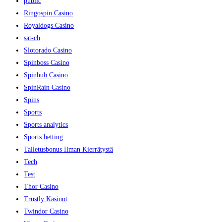
public
Ringospin Casino
Royaldogs Casino
sat-ch
Slotorado Casino
Spinboss Casino
Spinhub Casino
SpinRain Casino
Spins
Sports
Sports analytics
Sports betting
Talletusbonus Ilman Kierrätystä
Tech
Test
Thor Casino
Trustly Kasinot
Twindor Casino