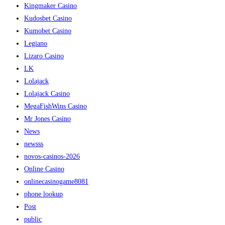
Kingmaker Casino
Kudosbet Casino
Kumobet Casino
Legiano
Lizaro Casino
LK
Lolajack
Lolajack Casino
MegaFishWins Casino
Mr Jones Casino
News
newsss
novos-casinos-2026
Online Casino
onlinecasinogame8081
phone lookup
Post
public