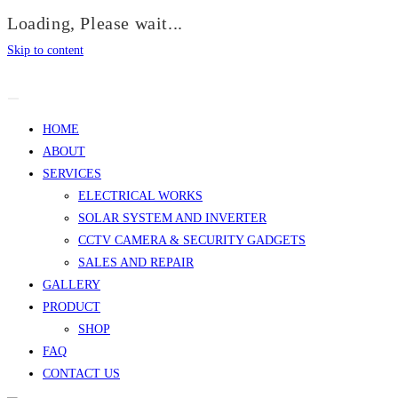
Loading, Please wait...
Skip to content
HOME
ABOUT
SERVICES
ELECTRICAL WORKS
SOLAR SYSTEM AND INVERTER
CCTV CAMERA & SECURITY GADGETS
SALES AND REPAIR
GALLERY
PRODUCT
SHOP
FAQ
CONTACT US