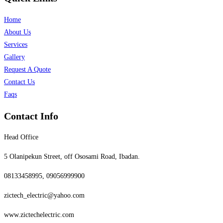
Home
About Us
Services
Gallery
Request A Quote
Contact Us
Faqs
Contact Info
Head Office
5 Olanipekun Street, off Ososami Road, Ibadan.
08133458995, 09056999900
zictech_electric@yahoo.com
www.zictechelectric.com