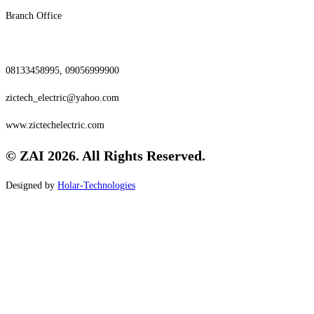
Branch Office
08133458995, 09056999900
zictech_electric@yahoo.com
www.zictechelectric.com
© ZAI 2026. All Rights Reserved.
Designed by
Holar-Technologies