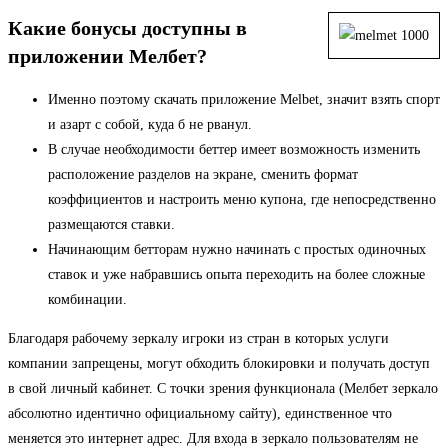
Какие бонусы доступны в
приложении Мелбет?
Именно поэтому скачать приложение Melbet, значит взять спорт
и азарт с собой, куда б не рванул.
В случае необходимости беттер имеет возможность изменить
расположение разделов на экране, сменить формат
коэффициентов и настроить меню купона, где непосредственно
размещаются ставки.
Начинающим бетторам нужно начинать с простых одиночных
ставок и уже набравшись опыта переходить на более сложные
комбинации.
Благодаря рабочему зеркалу игроки из стран в которых услуги
компании запрещены, могут обходить блокировки и получать доступ
в свой личный кабинет. С точки зрения функционала (Мелбет зеркало
абсолютно идентично официальному сайту), единственное что
меняется это интернет адрес. Для входа в зеркало пользователям не