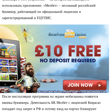
использовать приложение. «Мелбет» – легальный российский
букмекер, работающий по официальной лицензии и
зарегистрированный в ЕЦУПИС.
После инсталляции программы на экране мобильника появится
иконка букмекера. Деятельность БК Мелбет с лицензией Кюрасао
попадает под запрет в РФ и потому вход на портал блокируют