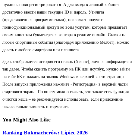
нужно заново регистрироваться. А для входа в личный кабинет
достаточно ввести ваши текущие ID и пароль. Утилита
(представленная программистами), позволяет получить
полнофункциональный доступ ко всем услугам, которые предлагает
своим клиентам букмекерская контора в режиме онлайн. Ставки на
любые спортивные события (благодаря приложению Мелбет), можно
делать с любого смартфона или планшета.
Здесь отображается история его ставок (баланс), личная информация и
так далее. Чтобы скачать программу на ПК или ноутбук, нужно зайти
на сайт БК и нажать на значок Windows в верхней части страницы.
После запуска приложения нажмите «Регистрация» в верхней части
стартового экрана. По опыту можно сказать, что также есть функция
очистки кеша – ее рекомендуется использовать, если приложение
начало сильно зависать и тормозить.
You Might Also Like
Ranking Bukmacherów: Lipiec 2026