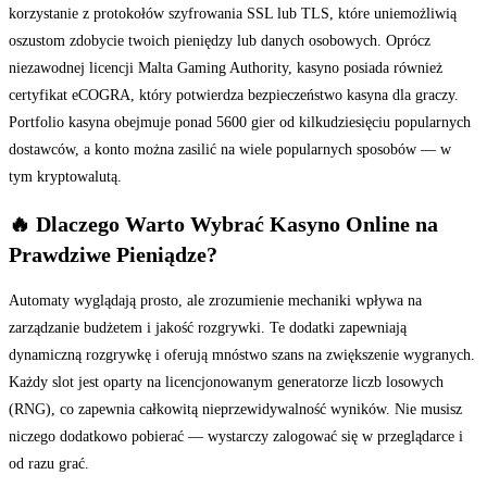
korzystanie z protokołów szyfrowania SSL lub TLS, które uniemożliwią
oszustom zdobycie twoich pieniędzy lub danych osobowych. Oprócz
niezawodnej licencji Malta Gaming Authority, kasyno posiada również
certyfikat eCOGRA, który potwierdza bezpieczeństwo kasyna dla graczy.
Portfolio kasyna obejmuje ponad 5600 gier od kilkudziesięciu popularnych
dostawców, a konto można zasilić na wiele popularnych sposobów — w
tym kryptowalutą.
🔥 Dlaczego Warto Wybrać Kasyno Online na
Prawdziwe Pieniądze?
Automaty wyglądają prosto, ale zrozumienie mechaniki wpływa na
zarządzanie budżetem i jakość rozgrywki. Te dodatki zapewniają
dynamiczną rozgrywkę i oferują mnóstwo szans na zwiększenie wygranych.
Każdy slot jest oparty na licencjonowanym generatorze liczb losowych
(RNG), co zapewnia całkowitą nieprzewidywalność wyników. Nie musisz
niczego dodatkowo pobierać — wystarczy zalogować się w przeglądarce i
od razu grać.