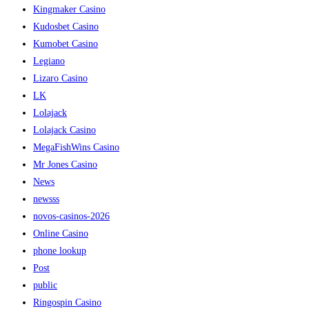
Kingmaker Casino
Kudosbet Casino
Kumobet Casino
Legiano
Lizaro Casino
LK
Lolajack
Lolajack Casino
MegaFishWins Casino
Mr Jones Casino
News
newsss
novos-casinos-2026
Online Casino
phone lookup
Post
public
Ringospin Casino