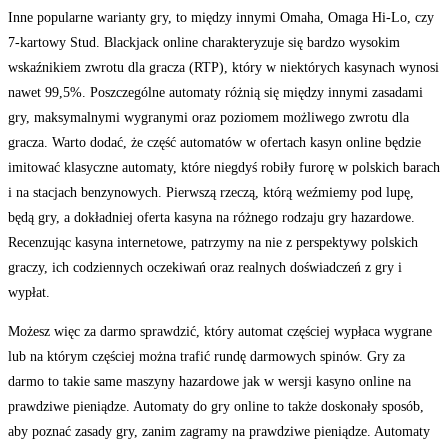
Inne popularne warianty gry, to między innymi Omaha, Omaga Hi-Lo, czy
7-kartowy Stud. Blackjack online charakteryzuje się bardzo wysokim
wskaźnikiem zwrotu dla gracza (RTP), który w niektórych kasynach wynosi
nawet 99,5%. Poszczególne automaty różnią się między innymi zasadami
gry, maksymalnymi wygranymi oraz poziomem możliwego zwrotu dla
gracza. Warto dodać, że część automatów w ofertach kasyn online będzie
imitować klasyczne automaty, które niegdyś robiły furorę w polskich barach
i na stacjach benzynowych. Pierwszą rzeczą, którą weźmiemy pod lupę,
będą gry, a dokładniej oferta kasyna na różnego rodzaju gry hazardowe.
Recenzując kasyna internetowe, patrzymy na nie z perspektywy polskich
graczy, ich codziennych oczekiwań oraz realnych doświadczeń z gry i
wypłat.
Możesz więc za darmo sprawdzić, który automat częściej wypłaca wygrane
lub na którym częściej można trafić rundę darmowych spinów. Gry za
darmo to takie same maszyny hazardowe jak w wersji kasyno online na
prawdziwe pieniądze. Automaty do gry online to także doskonały sposób,
aby poznać zasady gry, zanim zagramy na prawdziwe pieniądze. Automaty