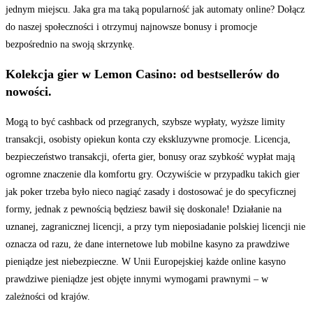
jednym miejscu. Jaka gra ma taką popularność jak automaty online? Dołącz
do naszej społeczności i otrzymuj najnowsze bonusy i promocje
bezpośrednio na swoją skrzynkę.
Kolekcja gier w Lemon Casino: od bestsellerów do
nowości.
Mogą to być cashback od przegranych, szybsze wypłaty, wyższe limity
transakcji, osobisty opiekun konta czy ekskluzywne promocje. Licencja,
bezpieczeństwo transakcji, oferta gier, bonusy oraz szybkość wypłat mają
ogromne znaczenie dla komfortu gry. Oczywiście w przypadku takich gier
jak poker trzeba było nieco nagiąć zasady i dostosować je do specyficznej
formy, jednak z pewnością będziesz bawił się doskonale! Działanie na
uznanej, zagranicznej licencji, a przy tym nieposiadanie polskiej licencji nie
oznacza od razu, że dane internetowe lub mobilne kasyno za prawdziwe
pieniądze jest niebezpieczne. W Unii Europejskiej każde online kasyno
prawdziwe pieniądze jest objęte innymi wymogami prawnymi – w
zależności od krajów.