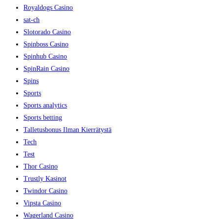
Royaldogs Casino
sat-ch
Slotorado Casino
Spinboss Casino
Spinhub Casino
SpinRain Casino
Spins
Sports
Sports analytics
Sports betting
Talletusbonus Ilman Kierrätystä
Tech
Test
Thor Casino
Trustly Kasinot
Twindor Casino
Vipsta Casino
Wagerland Casino