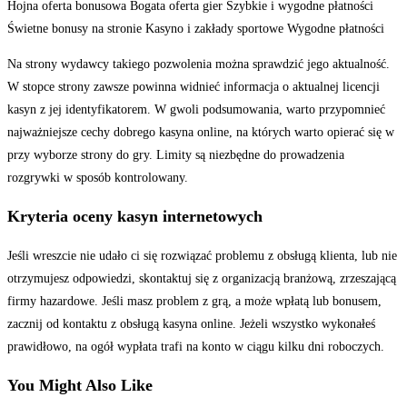
Hojna oferta bonusowa Bogata oferta gier Szybkie i wygodne płatności
Świetne bonusy na stronie Kasyno i zakłady sportowe Wygodne płatności
Na strony wydawcy takiego pozwolenia można sprawdzić jego aktualność.
W stopce strony zawsze powinna widnieć informacja o aktualnej licencji
kasyn z jej identyfikatorem. W gwoli podsumowania, warto przypomnieć
najważniejsze cechy dobrego kasyna online, na których warto opierać się w
przy wyborze strony do gry. Limity są niezbędne do prowadzenia
rozgrywki w sposób kontrolowany.
Kryteria oceny kasyn internetowych
Jeśli wreszcie nie udało ci się rozwiązać problemu z obsługą klienta, lub nie
otrzymujesz odpowiedzi, skontaktuj się z organizacją branżową, zrzeszającą
firmy hazardowe. Jeśli masz problem z grą, a może wpłatą lub bonusem,
zacznij od kontaktu z obsługą kasyna online. Jeżeli wszystko wykonałeś
prawidłowo, na ogół wypłata trafi na konto w ciągu kilku dni roboczych.
You Might Also Like