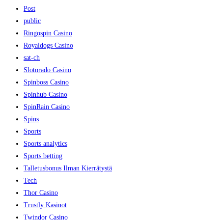
Post
public
Ringospin Casino
Royaldogs Casino
sat-ch
Slotorado Casino
Spinboss Casino
Spinhub Casino
SpinRain Casino
Spins
Sports
Sports analytics
Sports betting
Talletusbonus Ilman Kierrätystä
Tech
Thor Casino
Trustly Kasinot
Twindor Casino