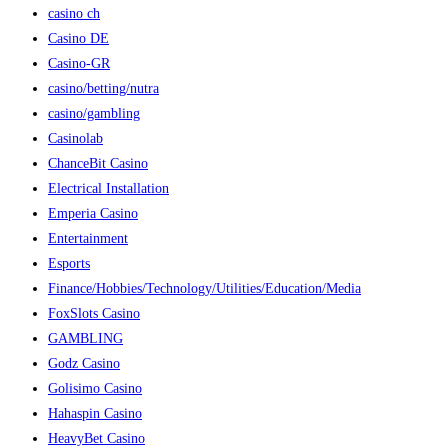
casino ch
Casino DE
Casino-GR
casino/betting/nutra
casino/gambling
Casinolab
ChanceBit Casino
Electrical Installation
Emperia Casino
Entertainment
Esports
Finance/Hobbies/Technology/Utilities/Education/Media
FoxSlots Casino
GAMBLING
Godz Casino
Golisimo Casino
Hahaspin Casino
HeavyBet Casino