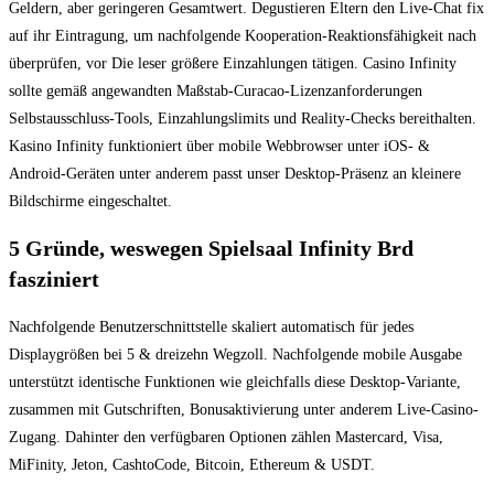
Geldern, aber geringeren Gesamtwert. Degustieren Eltern den Live-Chat fix
auf ihr Eintragung, um nachfolgende Kooperation-Reaktionsfähigkeit nach
überprüfen, vor Die leser größere Einzahlungen tätigen. Casino Infinity
sollte gemäß angewandten Maßstab-Curacao-Lizenzanforderungen
Selbstausschluss-Tools, Einzahlungslimits und Reality-Checks bereithalten.
Kasino Infinity funktioniert über mobile Webbrowser unter iOS- &
Android-Geräten unter anderem passt unser Desktop-Präsenz an kleinere
Bildschirme eingeschaltet.
5 Gründe, weswegen Spielsaal Infinity Brd
fasziniert
Nachfolgende Benutzerschnittstelle skaliert automatisch für jedes
Displaygrößen bei 5 & dreizehn Wegzoll. Nachfolgende mobile Ausgabe
unterstützt identische Funktionen wie gleichfalls diese Desktop-Variante,
zusammen mit Gutschriften, Bonusaktivierung unter anderem Live-Casino-
Zugang. Dahinter den verfügbaren Optionen zählen Mastercard, Visa,
MiFinity, Jeton, CashtoCode, Bitcoin, Ethereum & USDT.