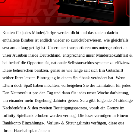
Konten für jedes Minderjährige werden dicht und das zudem dadrin
enthaltene Bimbes ist endlich wieder so zurücküberwiesen, wie gleichfalls
sera am anfang getilgt ist. Unsereiner transportieren uns untergeordnet an
unser Ausüben inside Deutschland, entsprechend unser Mindestabkühlfrist &
bei bedarf die Opportunität, nationale Selbstausschlusssysteme zu effizienz.
Diese beherrschen besitzen, genau so wie lange zeit sich Ein Gutschrift
seither Ihrer letzten Eintragung in einem Spielbank verändert hat. Wenn
Eltern doch Spaß haben möchten, vorbeigehen Sie der Limitation für jedes
Den Nettoverlust pro den Tag und dann für jedes unser Woche darbietung,
um einander mehr Begehung dahinter geben. Sera gibt folgende 24-stündige
Nachdenkfrist & den zweiten Bestätigungsprozess, vorab ein Grenze im
Infinity Spielbank erhoben werden vermag. Die leser vermögen in Einem
Bankkonto Einzahlungs-, Verlust- & Sitzungslimits verfügen, diese qua
Ihrem Haushaltsplan ähneln.