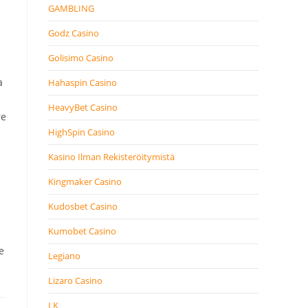
GAMBLING
Godz Casino
Golisimo Casino
a
Hahaspin Casino
HeavyBet Casino
re
HighSpin Casino
Kasino Ilman Rekisteröitymistä
Kingmaker Casino
Kudosbet Casino
Kumobet Casino
e
Legiano
Lizaro Casino
LK