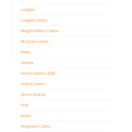
Lolajack
Lolajack Casino
MegaFishWins Casino
Mr Jones Casino
News
newsss
novos-casinos-2026
Online Casino
phone lookup
Post
public
Ringospin Casino