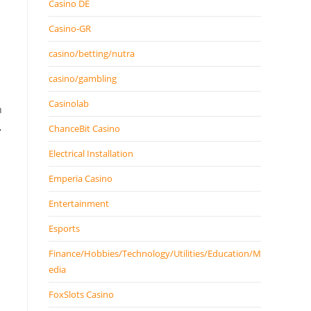
Casino DE
Casino-GR
casino/betting/nutra
casino/gambling
Casinolab
n
,
ChanceBit Casino
a
Electrical Installation
Emperia Casino
Entertainment
Esports
Finance/Hobbies/Technology/Utilities/Education/M
edia
a
FoxSlots Casino