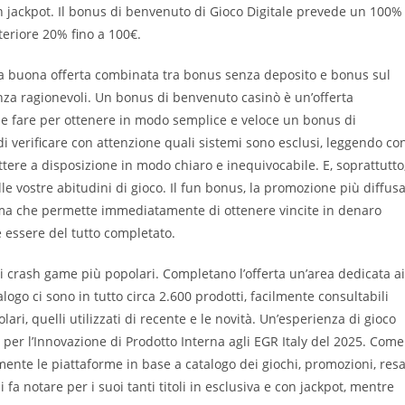
n jackpot. Il bonus di benvenuto di Gioco Digitale prevede un 100%
teriore 20% fino a 100€.
na buona offerta combinata tra bonus senza deposito e bonus sul
denza ragionevoli. Un bonus di benvenuto casinò è un’offerta
me fare per ottenere in modo semplice e veloce un bonus di
i verificare con attenzione quali sistemi sono esclusi, leggendo co
tere a disposizione in modo chiaro e inequivocabile. E, soprattutto
lle vostre abitudini di gioco. Il fun bonus, la promozione più diffus
mma che permette immediatamente di ottenere vincite in denaro
 essere del tutto completato.
no ai crash game più popolari. Completano l’offerta un’area dedicata ai
ogo ci sono in tutto circa 2.600 prodotti, facilmente consultabili
i, quelli utilizzati di recente e le novità. Un’esperienza di gioco
o per l’Innovazione di Prodotto Interna agli EGR Italy del 2025. Come
ente le piattaforme in base a catalogo dei giochi, promozioni, res
 fa notare per i suoi tanti titoli in esclusiva e con jackpot, mentre