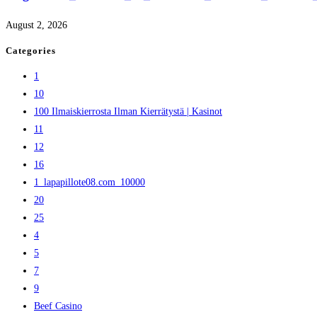
August 2, 2026
Categories
1
10
100 Ilmaiskierrosta Ilman Kierrätystä | Kasinot
11
12
16
1_lapapillote08.com_10000
20
25
4
5
7
9
Beef Casino