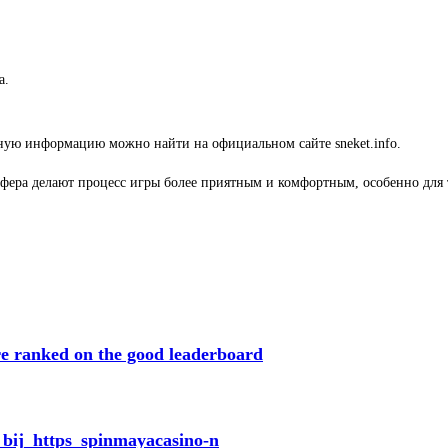
а.
бную информацию можно найти на официальном сайте sneket.info.
фера делают процесс игры более приятным и комфортным, особенно для т
re ranked on the good leaderboard
_bij_https_spinmayacasino-n