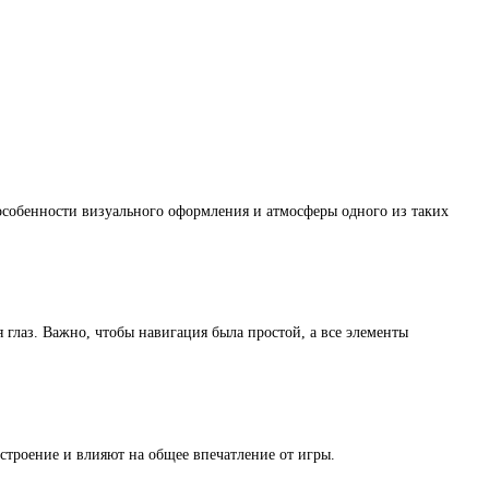
 особенности визуального оформления и атмосферы одного из таких
глаз. Важно, чтобы навигация была простой, а все элементы
строение и влияют на общее впечатление от игры.