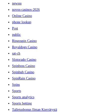
newsss
novos-casinos-2026
Online Casino
phone lookup
Post
public
Ringospin Casino
Royaldogs Casino
sat-ch
Slotorado Casino
Spinboss Casino
Spinhub Casino
SpinRain Casino
Spins
Sports
Sports analytics
Sports betting
Talletusbonus Ilman Kierrätystä