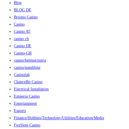
Blog
BLOG DE
Brionis Casino
Casino
Casino AT
casino ch
Casino DE
Casino-GR
casino/betting/nutra
casino/gambling
Casinolab
ChanceBit Casino
Electrical Installation
Emperia Casino
Entertainment
Esports
Finance/Hobbies/Technology/Utilities/Education/Media
FoxSlots Casino