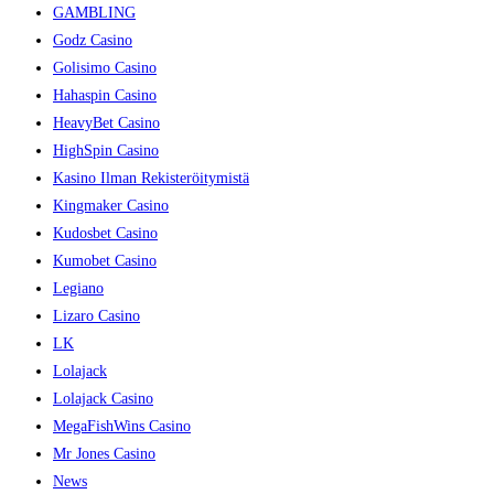
GAMBLING
Godz Casino
Golisimo Casino
Hahaspin Casino
HeavyBet Casino
HighSpin Casino
Kasino Ilman Rekisteröitymistä
Kingmaker Casino
Kudosbet Casino
Kumobet Casino
Legiano
Lizaro Casino
LK
Lolajack
Lolajack Casino
MegaFishWins Casino
Mr Jones Casino
News