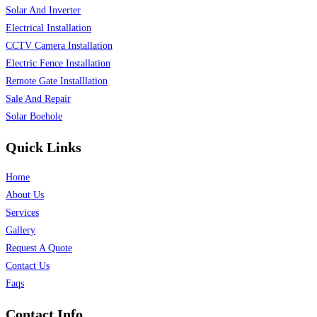
Solar And Inverter
Electrical Installation
CCTV Camera Installation
Electric Fence Installation
Remote Gate Installlation
Sale And Repair
Solar Boehole
Quick Links
Home
About Us
Services
Gallery
Request A Quote
Contact Us
Faqs
Contact Info