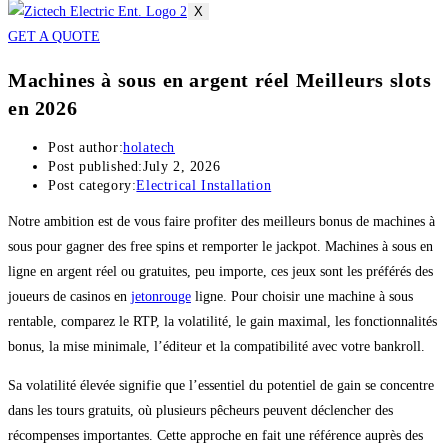
X
GET A QUOTE
Machines à sous en argent réel Meilleurs slots
en 2026
Post author:
holatech
Post published:
July 2, 2026
Post category:
Electrical Installation
Notre ambition est de vous faire profiter des meilleurs bonus de machines à
sous pour gagner des free spins et remporter le jackpot. Machines à sous en
ligne en argent réel ou gratuites, peu importe, ces jeux sont les préférés des
joueurs de casinos en
jetonrouge
ligne. Pour choisir une machine à sous
rentable, comparez le RTP, la volatilité, le gain maximal, les fonctionnalités
bonus, la mise minimale, l’éditeur et la compatibilité avec votre bankroll.
Sa volatilité élevée signifie que l’essentiel du potentiel de gain se concentre
dans les tours gratuits, où plusieurs pêcheurs peuvent déclencher des
récompenses importantes. Cette approche en fait une référence auprès des