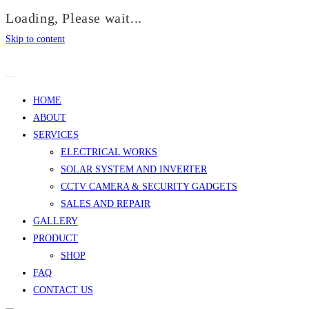
Loading, Please wait...
Skip to content
HOME
ABOUT
SERVICES
ELECTRICAL WORKS
SOLAR SYSTEM AND INVERTER
CCTV CAMERA & SECURITY GADGETS
SALES AND REPAIR
GALLERY
PRODUCT
SHOP
FAQ
CONTACT US