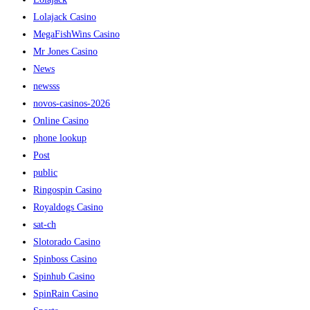
Lolajack Casino
MegaFishWins Casino
Mr Jones Casino
News
newsss
novos-casinos-2026
Online Casino
phone lookup
Post
public
Ringospin Casino
Royaldogs Casino
sat-ch
Slotorado Casino
Spinboss Casino
Spinhub Casino
SpinRain Casino