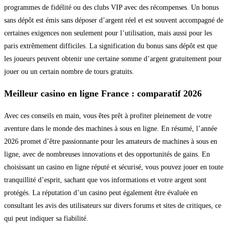
programmes de fidélité ou des clubs VIP avec des récompenses. Un bonus
sans dépôt est émis sans déposer d’argent réel et est souvent accompagné de
certaines exigences non seulement pour l’utilisation, mais aussi pour les
paris extrêmement difficiles. La signification du bonus sans dépôt est que
les joueurs peuvent obtenir une certaine somme d’argent gratuitement pour
jouer ou un certain nombre de tours gratuits.
Meilleur casino en ligne France : comparatif 2026
Avec ces conseils en main, vous êtes prêt à profiter pleinement de votre
aventure dans le monde des machines à sous en ligne. En résumé, l’année
2026 promet d’être passionnante pour les amateurs de machines à sous en
ligne, avec de nombreuses innovations et des opportunités de gains. En
choisissant un casino en ligne réputé et sécurisé, vous pouvez jouer en toute
tranquillité d’esprit, sachant que vos informations et votre argent sont
protégés. La réputation d’un casino peut également être évaluée en
consultant les avis des utilisateurs sur divers forums et sites de critiques, ce
qui peut indiquer sa fiabilité.