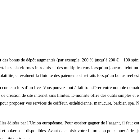
ent des bonus de dépôt augmentés (par exemple, 200 % jusqu’à 200 € + 100 spins
Certaines plateformes introduisent des multiplicateurs lorsqu’un joueur atteint un
latilité, et évaluent la fluidité des paiements et retraits lorsqu’un bonus réel es
u contenu lors d’un live. Vous pouvez tout à fait transférer votre nom de doma
de création de site internet sans limites. E-monsite offre des outils simples et
pour proposer vos services de coiffeur, esthéticienne, manucure, barbier, spa. 
 celles éditées par l’Union européenne. Pour espérer gagner de l’argent, il faut 
rat et poker sont disponibles. Avant de choisir votre future app pour jouer à de
dentité du joueur.