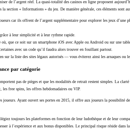
iser de l’argent réel. La quasi-totalité des casinos en ligne proposent aujourd
s la section « Informations » du jeu. De manière générale, ces éléments sont a
ueurs car ils offrent de l’argent supplémentaire pour explorer les jeux d’une pl
râce à leur simplicité et à leur rythme rapide.
 où, que ce soit sur un smartphone iOS avec Apple ou Android ou sur une table
ertaines avec un code qu’il faudra alors trouver en fouillant partout.
en sur la liste des sites légaux autorisés — vous éviterez ainsi les arnaques ou le
rance par catégorie
comportent pas de pièges et que les modalités de retrait restent simples. La clart
 les free spins, les offres hebdomadaires ou VIP.
s joueurs. Ayant ouvert ses portes en 2015, il offre aux joueurs la possibilité d
vilégiez toujours les plateformes en fonction de leur ludothèque et de leur comp
esser à l’expérience et aux bonus disponibles. Le principal risque réside dans la