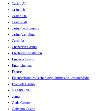
Casino AT
casino ch
Casino DE
Casino-GR
casino/betting/nutra
casino/gambling
Casinolab
ChanceBit Casino
Electrical Installation
Emperia Casino
Entertainment
Esports
Finance/Hobbies/Technology/Utilities/Education/Media
FoxSlots Casino
GAMBLING
games
Godz Casino
Golisimo Casino