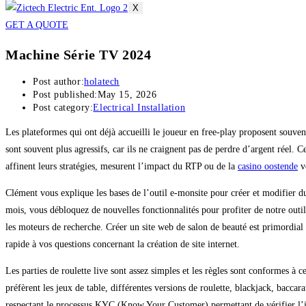
X
GET A QUOTE
Machine Série TV 2024
Post author:
holatech
Post published:
May 15, 2026
Post category:
Electrical Installation
Les plateformes qui ont déjà accueilli le joueur en free‑play proposent souv
sont souvent plus agressifs, car ils ne craignent pas de perdre d’argent réel. 
affinent leurs stratégies, mesurent l’impact du RTP ou de la
casino oostende
vo
Clément vous explique les bases de l’outil e-monsite pour créer et modifier d
mois, vous débloquez de nouvelles fonctionnalités pour profiter de notre outil 
les moteurs de recherche. Créer un site web de salon de beauté est primordial 
rapide à vos questions concernant la création de site internet.
Les parties de roulette live sont assez simples et les règles sont conformes à
préfèrent les jeux de table, différentes versions de roulette, blackjack, bacca
respectant le processus KYC (Know Your Customer) permettant de vérifier l’i