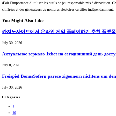
d’où l’importance d’utiliser les outils de jeu responsable mis à disposition. 
chiffrées et des générateurs de nombres aléatoires certifiés indépendamment.
You Might Also Like
카지노사이트에서 온라인 게임 플레이하기 추천 플랫폼 To
July 30, 2026
Актуальное зеркало 1xbet на сегодняшний день досту
July 8, 2026
Freispiel BonusSofern parece zigeunern nichtens um den 
July 30, 2026
Categories
1
10