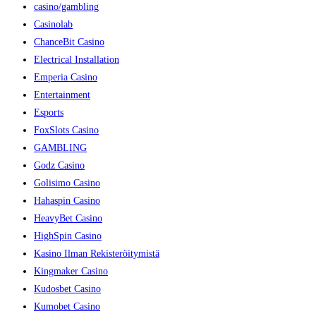
casino/gambling
Casinolab
ChanceBit Casino
Electrical Installation
Emperia Casino
Entertainment
Esports
FoxSlots Casino
GAMBLING
Godz Casino
Golisimo Casino
Hahaspin Casino
HeavyBet Casino
HighSpin Casino
Kasino Ilman Rekisteröitymistä
Kingmaker Casino
Kudosbet Casino
Kumobet Casino