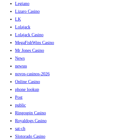
Legiano
Lizaro Casino
LK
Lolajack
Lolajack Casino
MegaFishWins Casino
Mr Jones Casino
News
newsss
novos-casinos-2026
Online Casino
phone lookup
Post
public
Ringospin Casino
Royaldogs Casino
sat-ch
Slotorado Casino