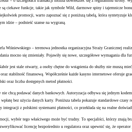
ocedur – o szczegółach transakcji można dowiedzieć się z regulaminu strony. 
ne są ciekawe funkcje, takie jak symbole Wild, darmowe spiny i tajemnicze bonu
kiejkolwiek promocji, warto zapoznać się z poniższą tabelą, która syntetyzu
tym idzie – podnieść szanse na wygraną.
fa Wiśniewskiego – terenowa jednostka organizacyjna Straży Granicznej realiz
zadania mocno się zmieniały. Pojawiły się nowe, szczegółowe wymagania dla fu
bór jest stale otwarty, a osoby chętne do wstąpienia do służby nie muszą mie
 oraz stabilność finansową. Współcześnie każde kasyno internetowe oferuje gra
ski oraz liczba dostępnych metod płatności.
 nie chcą podawać danych bankowych. Autoryzacja odbywa się jednym kodem w 
wpłatę bez użycia danych karty. Poniższa tabela pokazuje standardowe czasy re
y integracji z polskimi systemami płatności, co przekłada się na realne doświa
ocji, wybór tego właściwego może być trudny. To specjaliści, którzy znają bra
y zweryfikować licencję bezpośrednio u regulatora oraz upewnić się, że operat