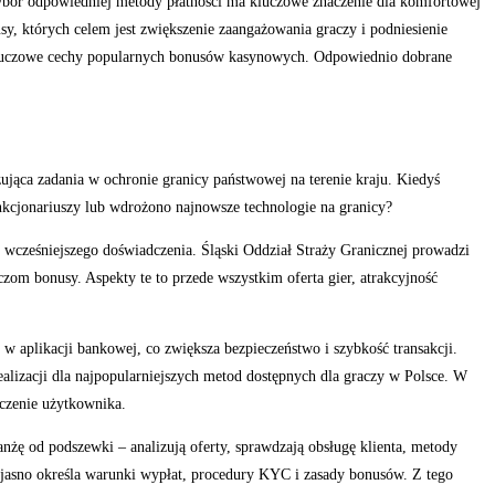
Wybór odpowiedniej metody płatności ma kluczowe znaczenie dla komfortowej
sy, których celem jest zwiększenie zaangażowania graczy i podniesienie
je kluczowe cechy popularnych bonusów kasynowych. Odpowiednio dobrane
ująca zadania w ochronie granicy państwowej na terenie kraju. Kiedyś
nkcjonariuszy lub wdrożono najnowsze technologie na granicy?
ć wcześniejszego doświadczenia. Śląski Oddział Straży Granicznej prowadzi
czom bonusy. Aspekty te to przede wszystkim oferta gier, atrakcyjność
aplikacji bankowej, co zwiększa bezpieczeństwo i szybkość transakcji.
alizacji dla najpopularniejszych metod dostępnych dla graczy w Polsce. W
dczenie użytkownika.
nżę od podszewki – analizują oferty, sprawdzają obsługę klienta, metody
or jasno określa warunki wypłat, procedury KYC i zasady bonusów. Z tego