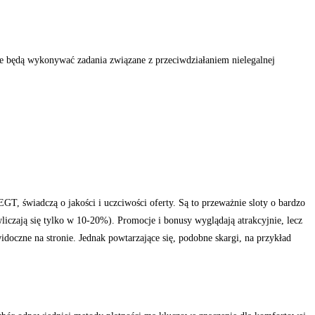
sze będą wykonywać zadania związane z przeciwdziałaniem nielegalnej
, świadczą o jakości i uczciwości oferty. Są to przeważnie sloty o bardzo
iczają się tylko w 10-20%). Promocje i bonusy wyglądają atrakcyjnie, lecz
idoczne na stronie. Jednak powtarzające się, podobne skargi, na przykład