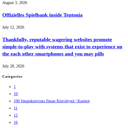
August 3, 2026
Offizielles Spielbank inside Teutonia
July 12, 2026
Thankfully, reputable wagering websites promote
simple-to-play with systems that exist to experience on
the each other smartphones and you may pills
July 28, 2026
Categories
1
10
100 Ilmaiskierrosta Ilman Kierrätystä | Kasinot
11
12
16