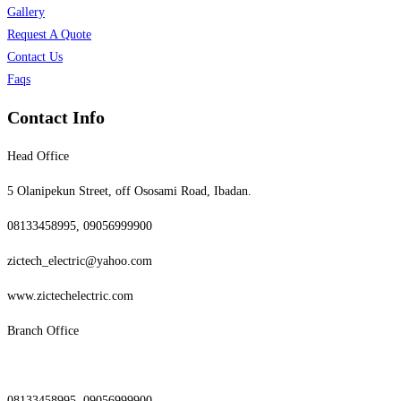
Gallery
Request A Quote
Contact Us
Faqs
Contact Info
Head Office
5 Olanipekun Street, off Ososami Road, Ibadan.
08133458995, 09056999900
zictech_electric@yahoo.com
www.zictechelectric.com
Branch Office
08133458995, 09056999900