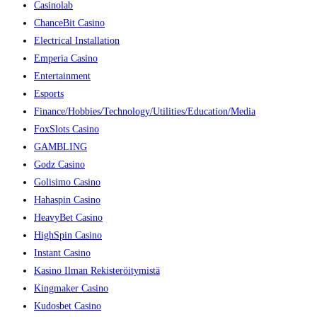
Casinolab
ChanceBit Casino
Electrical Installation
Emperia Casino
Entertainment
Esports
Finance/Hobbies/Technology/Utilities/Education/Media
FoxSlots Casino
GAMBLING
Godz Casino
Golisimo Casino
Hahaspin Casino
HeavyBet Casino
HighSpin Casino
Instant Casino
Kasino Ilman Rekisteröitymistä
Kingmaker Casino
Kudosbet Casino