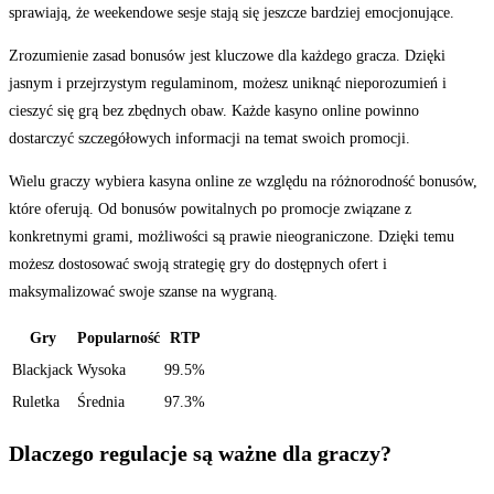
sprawiają, że weekendowe sesje stają się jeszcze bardziej emocjonujące.
Zrozumienie zasad bonusów jest kluczowe dla każdego gracza. Dzięki
jasnym i przejrzystym regulaminom, możesz uniknąć nieporozumień i
cieszyć się grą bez zbędnych obaw. Każde kasyno online powinno
dostarczyć szczegółowych informacji na temat swoich promocji.
Wielu graczy wybiera kasyna online ze względu na różnorodność bonusów,
które oferują. Od bonusów powitalnych po promocje związane z
konkretnymi grami, możliwości są prawie nieograniczone. Dzięki temu
możesz dostosować swoją strategię gry do dostępnych ofert i
maksymalizować swoje szanse na wygraną.
Gry
Popularność
RTP
Blackjack
Wysoka
99.5%
Ruletka
Średnia
97.3%
Dlaczego regulacje są ważne dla graczy?