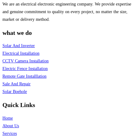
We are an electrical electronic engineering company. We provide expertise
and genuine commitment to quality on every project, no matter the size,
market or delivery method.
what we do
Solar And Inverter
Electrical Installation
CCTV Camera Installation
Electric Fence Installation
Remote Gate Installlation
Sale And Repair
Solar Boehole
Quick Links
Home
About Us
Services