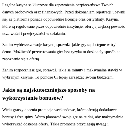
Legalne kasyna są kluczowe dla zapewnienia bezpieczeństwa Twoich
danych osobowych oraz finansowych. Przed dokonaniem rejestracji upewnij
się, że platforma posiada odpowiednie licencje oraz certyfikaty. Kasyna,
które są regulowane przez odpowiednie instytucje, oferują większą pewność
uczciwości i przejrzystości w działaniu.
Zanim wybierzesz swoje kasyno, sprawdź, jakie gry są dostępne w trybie
demo. Możliwość przetestowania gier bez ryzyka to doskonały sposób na
zapoznanie się z ofertą.
Zanim rozpoczniesz grę, sprawdź, jakie są minuty i maksymalne stawki w
wybranym kasynie. To pomoże Ci lepiej zarządzać swoim budżetem.
Jakie są najskuteczniejsze sposoby na
wykorzystanie bonusów?
Wielu graczy docenia promocje weekendowe, które oferują dodatkowe
bonusy i free spiny. Warto planować swoją grę na te dni, aby maksymalnie
wykorzystać dostępne oferty. Takie promocje przyciągają uwagę i