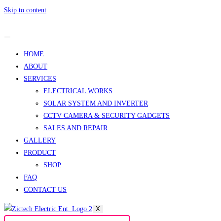
Skip to content
HOME
ABOUT
SERVICES
ELECTRICAL WORKS
SOLAR SYSTEM AND INVERTER
CCTV CAMERA & SECURITY GADGETS
SALES AND REPAIR
GALLERY
PRODUCT
SHOP
FAQ
CONTACT US
X