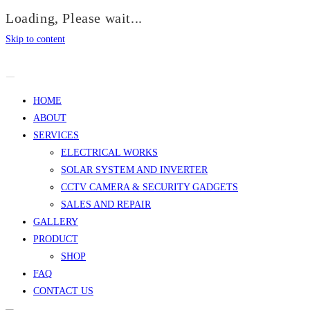
Loading, Please wait...
Skip to content
HOME
ABOUT
SERVICES
ELECTRICAL WORKS
SOLAR SYSTEM AND INVERTER
CCTV CAMERA & SECURITY GADGETS
SALES AND REPAIR
GALLERY
PRODUCT
SHOP
FAQ
CONTACT US