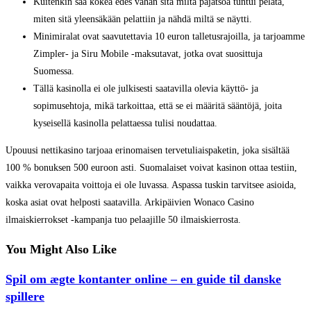
Kuitenkin saa kokea edes vähän sitä miltä pajatsoa tuntui pelata,
miten sitä yleensäkään pelattiin ja nähdä miltä se näytti.
Minimiralat ovat saavutettavia 10 euron talletusrajoilla, ja tarjoamme
Zimpler- ja Siru Mobile -maksutavat, jotka ovat suosittuja
Suomessa.
Tällä kasinolla ei ole julkisesti saatavilla olevia käyttö- ja
sopimusehtoja, mikä tarkoittaa, että se ei määritä sääntöjä, joita
kyseisellä kasinolla pelattaessa tulisi noudattaa.
Upouusi nettikasino tarjoaa erinomaisen tervetuliaispaketin, joka sisältää
100 % bonuksen 500 euroon asti. Suomalaiset voivat kasinon ottaa testiin,
vaikka verovapaita voittoja ei ole luvassa. Aspassa tuskin tarvitsee asioida,
koska asiat ovat helposti saatavilla. Arkipäivien Wonaco Casino
ilmaiskierrokset -kampanja tuo pelaajille 50 ilmaiskierrosta.
You Might Also Like
Spil om ægte kontanter online – en guide til danske
spillere