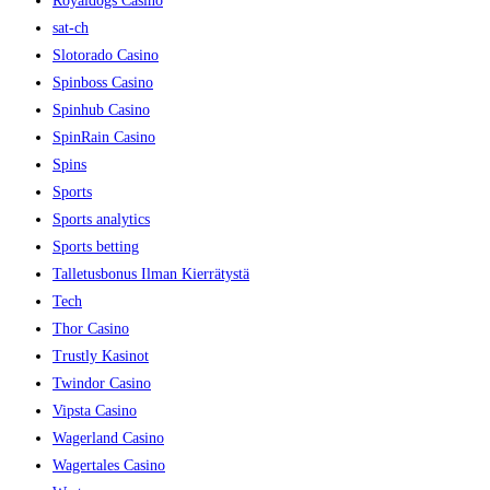
Royaldogs Casino
sat-ch
Slotorado Casino
Spinboss Casino
Spinhub Casino
SpinRain Casino
Spins
Sports
Sports analytics
Sports betting
Talletusbonus Ilman Kierrätystä
Tech
Thor Casino
Trustly Kasinot
Twindor Casino
Vipsta Casino
Wagerland Casino
Wagertales Casino