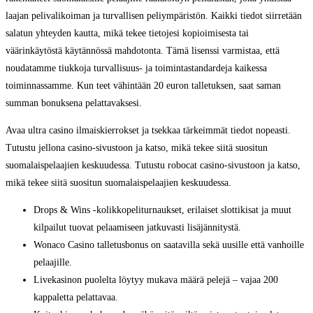
laajan pelivalikoiman ja turvallisen peliympäristön. Kaikki tiedot siirretään
salatun yhteyden kautta, mikä tekee tietojesi kopioimisesta tai
väärinkäytöstä käytännössä mahdotonta. Tämä lisenssi varmistaa, että
noudatamme tiukkoja turvallisuus- ja toimintastandardeja kaikessa
toiminnassamme. Kun teet vähintään 20 euron talletuksen, saat saman
summan bonuksena pelattavaksesi.
Avaa ultra casino ilmaiskierrokset ja tsekkaa tärkeimmät tiedot nopeasti.
Tutustu jellona casino-sivustoon ja katso, mikä tekee siitä suositun
suomalaispelaajien keskuudessa. Tutustu robocat casino-sivustoon ja katso,
mikä tekee siitä suositun suomalaispelaajien keskuudessa.
Drops & Wins -kolikkopeliturnaukset, erilaiset slottikisat ja muut
kilpailut tuovat pelaamiseen jatkuvasti lisäjännitystä.
Wonaco Casino talletusbonus on saatavilla sekä uusille että vanhoille
pelaajille.
Livekasinon puolelta löytyy mukava määrä pelejä – vajaa 200
kappaletta pelattavaa.