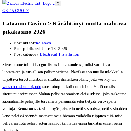
X
GET A QUOTE
Lataamo Casino > Kärähtänyt mutta mahtava
pikakasino 2026
Post author:
holatech
Post published:
June 18, 2026
Post category:
Electrical Installation
Sivustomme toimii Pacgor lisenssin alaisuudessa, mikä varmistaa
luotettavan ja turvallisen peliympäristön. Nettikasinon uusille tulokkaille
tarjottava tervetuliaisbonus sisältää ilmaiskierroksia, joita voi käyttää
wonaco casino kirjaudu
suosituimpiin kolikkopeleihin. Yhtiö on siis
sitoutunut toimimaan Maltan peliviranomaisen alaisuudessa, joka tarkoittaa
suomalaisille pelaajille turvallista pelaamista sekä tietysti verovapaita
voittoja. Kenoa on saatavilla myös joissakin nettikasinoissa, nettikasinoiden
keno peleissä säännöt saattavat tosin hieman vaihdella riippuen siitä mitä
pelivariaatiota pelaat, joten säännöt kannattaa ensin tarkistaa ennen pelin
aloittamista.