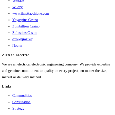
Westace
Wildzy
www.ilmattacchione.com
Yoyospins Casino
Zombillion Casino
Zuluspins Casino
στοιχηματικες
Пости
Zictech Electric
We are an electrical electronic engineering company. We provide expertise
and genuine commitment to quality on every project, no matter the size,
market or delivery method.
Links
Commodities
Consultation
Strategy