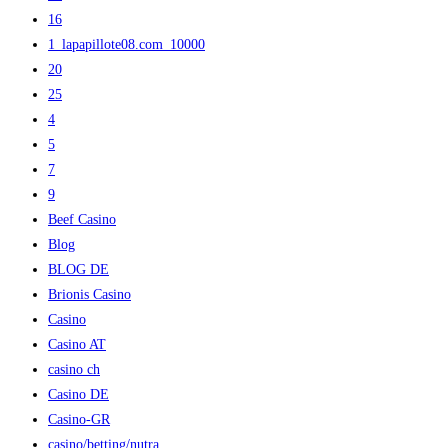
16
1_lapapillote08.com_10000
20
25
4
5
7
9
Beef Casino
Blog
BLOG DE
Brionis Casino
Casino
Casino AT
casino ch
Casino DE
Casino-GR
casino/betting/nutra