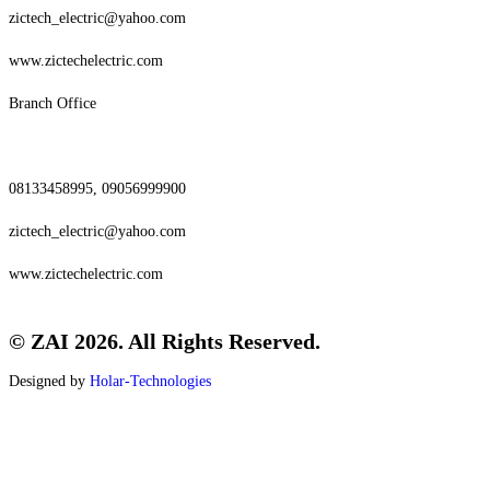
zictech_electric@yahoo.com
www.zictechelectric.com
Branch Office
08133458995, 09056999900
zictech_electric@yahoo.com
www.zictechelectric.com
© ZAI 2026. All Rights Reserved.
Designed by
Holar-Technologies