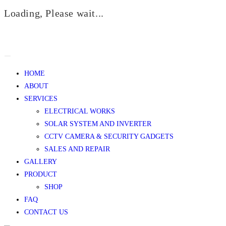
Loading, Please wait...
HOME
ABOUT
SERVICES
ELECTRICAL WORKS
SOLAR SYSTEM AND INVERTER
CCTV CAMERA & SECURITY GADGETS
SALES AND REPAIR
GALLERY
PRODUCT
SHOP
FAQ
CONTACT US