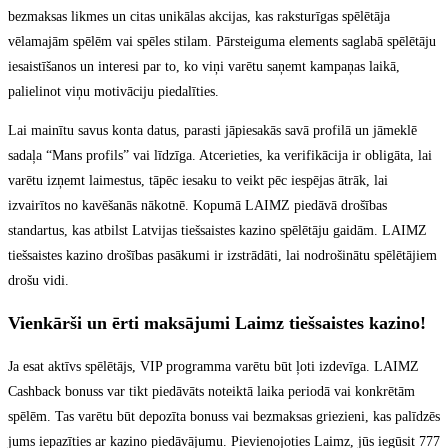
bezmaksas likmes un citas unikālas akcijas, kas raksturīgas spēlētāja
vēlamajām spēlēm vai spēles stilam. Pārsteiguma elements saglabā spēlētāju
iesaistīšanos un interesi par to, ko viņi varētu saņemt kampaņas laikā,
palielinot viņu motivāciju piedalīties.
Lai mainītu savus konta datus, parasti jāpiesakās savā profilā un jāmeklē
sadaļa “Mans profils” vai līdzīga. Atcerieties, ka verifikācija ir obligāta, lai
varētu izņemt laimestus, tāpēc iesaku to veikt pēc iespējas ātrāk, lai
izvairītos no kavēšanās nākotnē. Kopumā LAIMZ piedāvā drošības
standartus, kas atbilst Latvijas tiešsaistes kazino spēlētāju gaidām. LAIMZ
tiešsaistes kazino drošības pasākumi ir izstrādāti, lai nodrošinātu spēlētājiem
drošu vidi.
Vienkārši un ērti maksājumi Laimz tiešsaistes kazino!
Ja esat aktīvs spēlētājs, VIP programma varētu būt ļoti izdevīga. LAIMZ
Cashback bonuss var tikt piedāvāts noteiktā laika periodā vai konkrētām
spēlēm. Tas varētu būt depozīta bonuss vai bezmaksas griezieni, kas palīdzēs
jums iepazīties ar kazino piedāvājumu. Pievienojoties Laimz, jūs iegūsit 777