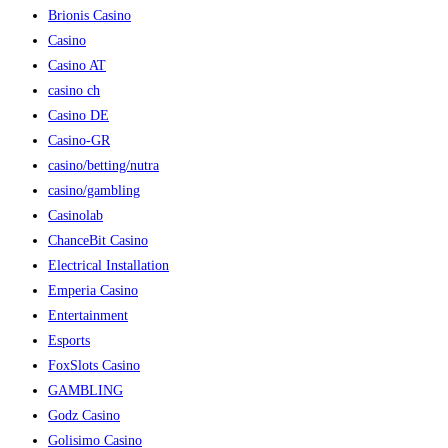
Brionis Casino
Casino
Casino AT
casino ch
Casino DE
Casino-GR
casino/betting/nutra
casino/gambling
Casinolab
ChanceBit Casino
Electrical Installation
Emperia Casino
Entertainment
Esports
FoxSlots Casino
GAMBLING
Godz Casino
Golisimo Casino