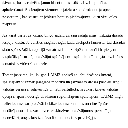
dāvanas, kas paredzētas jaunu klientu piesaistīšanai vai lojalitātes
apbalvošanai. Spēlētājiem vienmēr ir jāizlasa sīkā druka un jāsaprot
nosacījumi, kas saistīti ar jebkuru bonusa piedāvājumu, kuru viņi vēlas
pieprasīt.
Jūs varat pāriet uz kazino bingo sadaļu un šajā sadaļā atrast milzīgu dažādu
iespēju klāstu. Ja vēlaties mēģināt iegūt kādu džekpota laimestu, tad dažādas
slotu spēles šajā kategorijā var atrast Laimz. Spēļu automāti ir pieejami
visplašākajā formā, piedāvājot spēlētājiem iespēju baudīt augstas kvalitātes,
tematiskas video slotu spēles.
Tomēr jāatzīmē, ka, lai gan LAIMZ nodrošina labu drošības līmeni,
spēlētājiem vienmēr jāsaglabā modrība un jāizmanto drošas paroles. Angļu
valodas versija ir pilnvērtīga un labi pārtulkota, savukārt krievu valodas
opcija ir īpaši noderīga daudziem reģionālajiem spēlētājiem. LAIMZ High-
roller bonuss var piedāvāt lielākas bonusu summas un citus īpašus
piedāvājumus. Tas var ietvert ekskluzīvus piedāvājumus, personīgo
menedžeri, augstākus izmaksu limitus un citus privilēģijas.