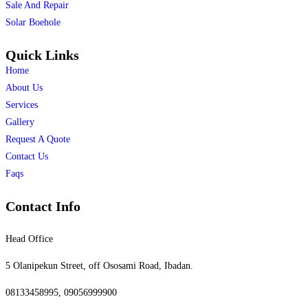
Sale And Repair
Solar Boehole
Quick Links
Home
About Us
Services
Gallery
Request A Quote
Contact Us
Faqs
Contact Info
Head Office
5 Olanipekun Street, off Ososami Road, Ibadan.
08133458995, 09056999900