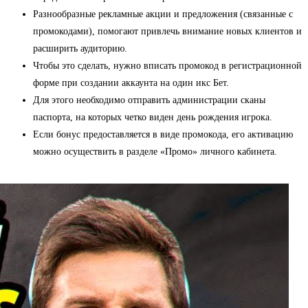
Разнообразные рекламные акции и предложения (связанные с
промокодами), помогают привлечь внимание новых клиентов и
расширить аудиторию.
Чтобы это сделать, нужно вписать промокод в регистрационной
форме при создании аккаунта на один икс Бет.
Для этого необходимо отправить администрации сканы
паспорта, на которых четко виден день рождения игрока.
Если бонус предоставляется в виде промокода, его активацию
можно осуществить в разделе «Промо» личного кабинета.