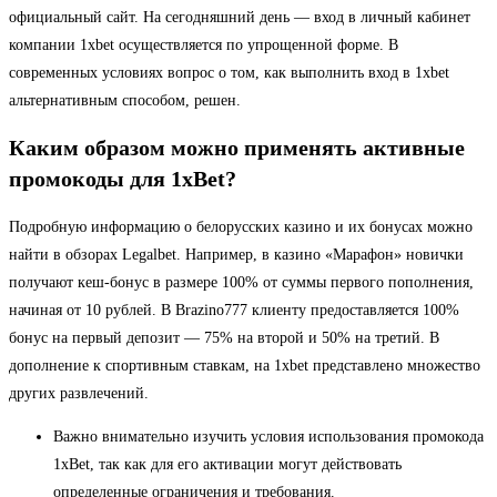
официальный сайт. На сегодняшний день — вход в личный кабинет
компании 1xbet осуществляется по упрощенной форме. В
современных условиях вопрос о том, как выполнить вход в 1xbet
альтернативным способом, решен.
Каким образом можно применять активные
промокоды для 1xBet?
Подробную информацию о белорусских казино и их бонусах можно
найти в обзорах Legalbet. Например, в казино «Марафон» новички
получают кеш-бонус в размере 100% от суммы первого пополнения,
начиная от 10 рублей. В Brazino777 клиенту предоставляется 100%
бонус на первый депозит — 75% на второй и 50% на третий. В
дополнение к спортивным ставкам, на 1xbet представлено множество
других развлечений.
Важно внимательно изучить условия использования промокода
1xBet, так как для его активации могут действовать
определенные ограничения и требования.