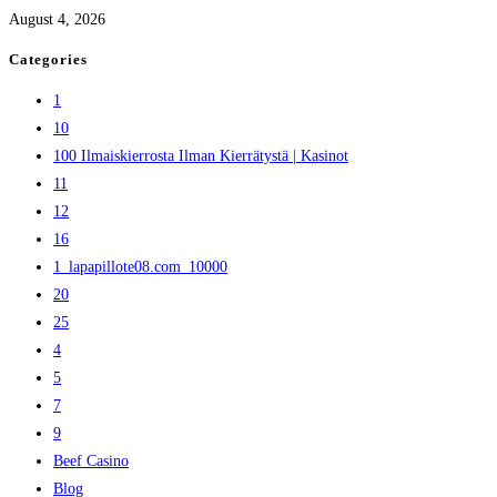
August 4, 2026
Categories
1
10
100 Ilmaiskierrosta Ilman Kierrätystä | Kasinot
11
12
16
1_lapapillote08.com_10000
20
25
4
5
7
9
Beef Casino
Blog