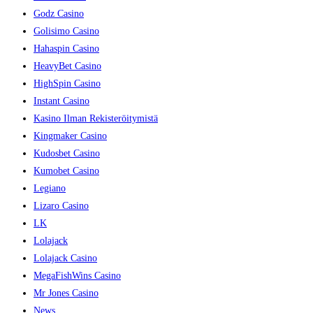
Godz Casino
Golisimo Casino
Hahaspin Casino
HeavyBet Casino
HighSpin Casino
Instant Casino
Kasino Ilman Rekisteröitymistä
Kingmaker Casino
Kudosbet Casino
Kumobet Casino
Legiano
Lizaro Casino
LK
Lolajack
Lolajack Casino
MegaFishWins Casino
Mr Jones Casino
News