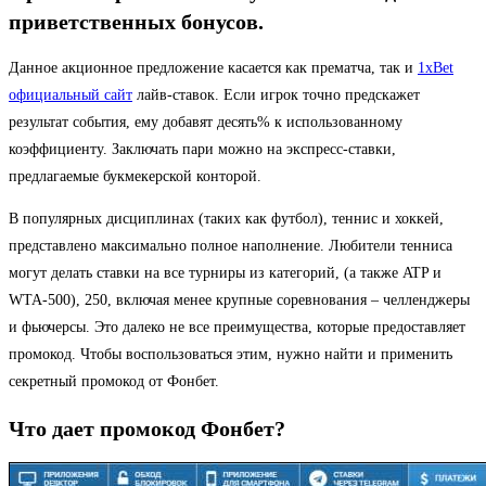
приветственных бонусов.
Данное акционное предложение касается как прематча, так и
1xBet
официальный сайт
лайв-ставок. Если игрок точно предскажет
результат события, ему добавят десять% к использованному
коэффициенту. Заключать пари можно на экспресс-ставки,
предлагаемые букмекерской конторой.
В популярных дисциплинах (таких как футбол), теннис и хоккей,
представлено максимально полное наполнение. Любители тенниса
могут делать ставки на все турниры из категорий, (а также ATP и
WTA-500), 250, включая менее крупные соревнования – челленджеры
и фьючерсы. Это далеко не все преимущества, которые предоставляет
промокод. Чтобы воспользоваться этим, нужно найти и применить
секретный промокод от Фонбет.
Что дает промокод Фонбет?