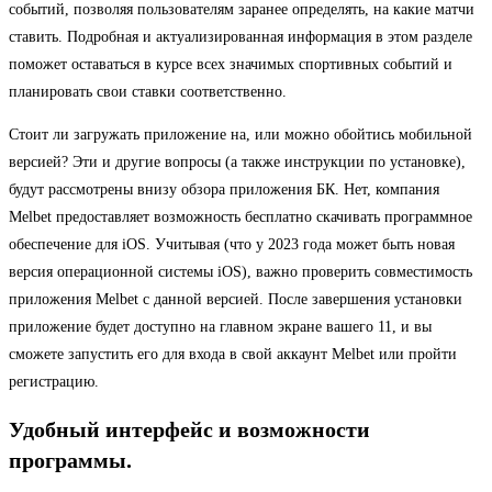
событий, позволяя пользователям заранее определять, на какие матчи
ставить. Подробная и актуализированная информация в этом разделе
поможет оставаться в курсе всех значимых спортивных событий и
планировать свои ставки соответственно.
Стоит ли загружать приложение на, или можно обойтись мобильной
версией? Эти и другие вопросы (а также инструкции по установке),
будут рассмотрены внизу обзора приложения БК. Нет, компания
Melbet предоставляет возможность бесплатно скачивать программное
обеспечение для iOS. Учитывая (что у 2023 года может быть новая
версия операционной системы iOS), важно проверить совместимость
приложения Melbet с данной версией. После завершения установки
приложение будет доступно на главном экране вашего 11, и вы
сможете запустить его для входа в свой аккаунт Melbet или пройти
регистрацию.
Удобный интерфейс и возможности
программы.