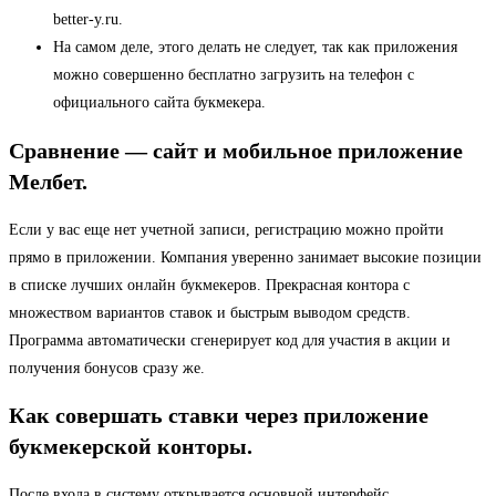
better-y.ru.
На самом деле, этого делать не следует, так как приложения
можно совершенно бесплатно загрузить на телефон с
официального сайта букмекера.
Сравнение — сайт и мобильное приложение
Мелбет.
Если у вас еще нет учетной записи, регистрацию можно пройти
прямо в приложении. Компания уверенно занимает высокие позиции
в списке лучших онлайн букмекеров. Прекрасная контора с
множеством вариантов ставок и быстрым выводом средств.
Программа автоматически сгенерирует код для участия в акции и
получения бонусов сразу же.
Как совершать ставки через приложение
букмекерской конторы.
После входа в систему открывается основной интерфейс,