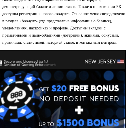
демонстрирующий баланс и линии ставок. Также в приложении БК
доступна регистрация нового аккаунта. Основное меню сосредоточено
в разделе «Аккаунт» (где представлена информация о балансе),
уведомлениях, настройках и профиле. Доступны вкладки с
прематчевыми и лайв-событиями (лотереями), акциями, бонусами,
правилами, статистикой, историей ставок и контактным центром.