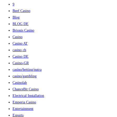
9
Beef Casino
Blog
BLOG DE
Brionis Casino
Casino
Casino AT
casino ch
Casino DE
Casino-GR
casino/betting/nutra
casino/gambling
Casinolab
ChanceBit Casino
Electrical Installation
Emperia Casino
Entertainment
Esports