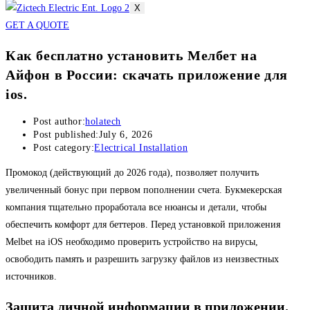
X
GET A QUOTE
Как бесплатно установить Мелбет на
Айфон в России: скачать приложение для
ios.
Post author:
holatech
Post published:
July 6, 2026
Post category:
Electrical Installation
Промокод (действующий до 2026 года), позволяет получить
увеличенный бонус при первом пополнении счета. Букмекерская
компания тщательно проработала все нюансы и детали, чтобы
обеспечить комфорт для беттеров.
Перед установкой приложения
Melbet на iOS необходимо проверить устройство на вирусы,
освободить память и разрешить загрузку файлов из неизвестных
источников.
Защита личной информации в приложении.