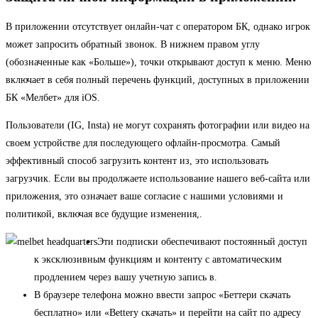
В приложении отсутствует онлайн-чат с оператором БК, однако игрок
может запросить обратный звонок. В нижнем правом углу
(обозначенные как «Больше»), точки открывают доступ к меню. Меню
включает в себя полный перечень функций, доступных в приложении
БК «Мелбет» для iOS.
Пользователи (IG, Insta) не могут сохранять фотографии или видео на
своем устройстве для последующего офлайн-просмотра. Самый
эффективный способ загрузить контент из, это использовать
загрузчик. Если вы продолжаете использование нашего веб-сайта или
приложения, это означает ваше согласие с нашими условиями и
политикой, включая все будущие изменения,.
Эти подписки обеспечивают постоянный доступ
к эксклюзивным функциям и контенту с автоматическим
продлением через вашу учетную запись в.
В браузере телефона можно ввести запрос «Беттери скачать
бесплатно» или «Bettery скачать» и перейти на сайт по адресу