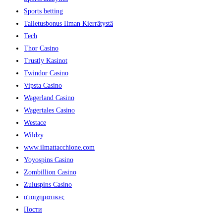
Sports betting
Talletusbonus Ilman Kierrätystä
Tech
Thor Casino
Trustly Kasinot
Twindor Casino
Vipsta Casino
Wagerland Casino
Wagertales Casino
Westace
Wildzy
www.ilmattacchione.com
Yoyospins Casino
Zombillion Casino
Zuluspins Casino
στοιχηματικες
Пости