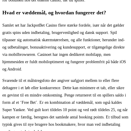
for bonussen hos det enkelte casino, før du spiller.
Hvad er væddemål, og hvordan fungerer det?
Samlet set har JackpotBet Casino flere stærke fordele, især når det gælder
gratis spins uden indbetaling, brugervenlighed og dansk support. Spil
tilpasser sig automatisk skærmstørrelsen, og alle funktioner, herunder ind-
og udbetalinger, bonusaktivering og kundesupport, er tilgængelige direkte
via mobilbrowseren. Casinoet har ingen dedikeret mobilapp, men
hjemmesiden er fuldt mobiloptimeret og fungerer problemfrit på både iOS
og Android.
Svarende til et målstregsfoto der angiver uafgjort mellem to eller flere
deltagere i et løb eller konkurrence. Dette kan minimere et tab, eller sikre
en gevinst til en mindre omkostning. Penge returneret til en spillers saldo i
form af et ‘Free Bet’. Er en kombination af væddemål, som også kaldes
Super Yankee. Ved gult kort tildeles 10 point og ved rødt tildeles 25, og når
kampen er færdig, beregnes det samlede antal booking points. Et tilbud som
typisk gives til nye brugere hos bookmakere, hvor man ved indbetaling