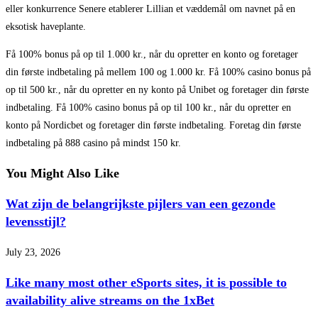
eller konkurrence Senere etablerer Lillian et væddemål om navnet på en
eksotisk haveplante.
Få 100% bonus på op til 1.000 kr., når du opretter en konto og foretager
din første indbetaling på mellem 100 og 1.000 kr. Få 100% casino bonus på
op til 500 kr., når du opretter en ny konto på Unibet og foretager din første
indbetaling. Få 100% casino bonus på op til 100 kr., når du opretter en
konto på Nordicbet og foretager din første indbetaling. Foretag din første
indbetaling på 888 casino på mindst 150 kr.
You Might Also Like
Wat zijn de belangrijkste pijlers van een gezonde
levensstijl?
July 23, 2026
Like many most other eSports sites, it is possible to
availability alive streams on the 1xBet