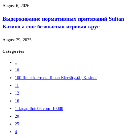
August 6, 2026
Выдерживание нормативных притязаний Sultan
Казино а еще безопасная игровая круг
August 29, 2025
Categories
1
10
100 Ilmaiskierrosta Ilman Kierrätystä | Kasinot
11
12
16
1_lapapillote08.com_10000
20
25
4