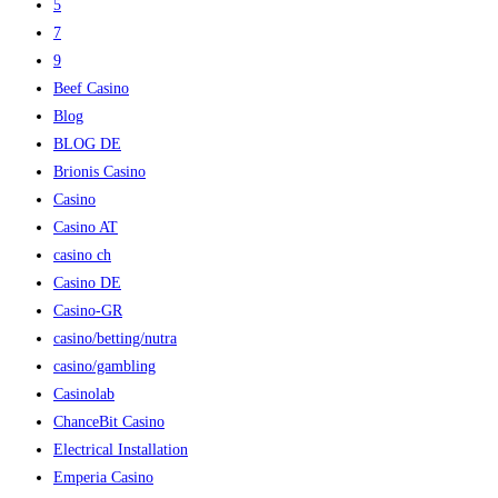
5
7
9
Beef Casino
Blog
BLOG DE
Brionis Casino
Casino
Casino AT
casino ch
Casino DE
Casino-GR
casino/betting/nutra
casino/gambling
Casinolab
ChanceBit Casino
Electrical Installation
Emperia Casino