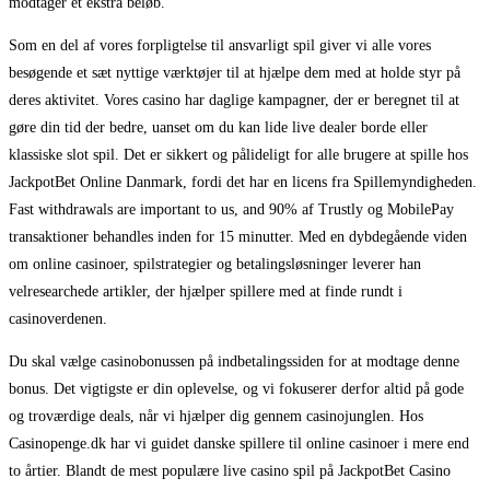
modtager et ekstra beløb.
Som en del af vores forpligtelse til ansvarligt spil giver vi alle vores
besøgende et sæt nyttige værktøjer til at hjælpe dem med at holde styr på
deres aktivitet. Vores casino har daglige kampagner, der er beregnet til at
gøre din tid der bedre, uanset om du kan lide live dealer borde eller
klassiske slot spil. Det er sikkert og pålideligt for alle brugere at spille hos
JackpotBet Online Danmark, fordi det har en licens fra Spillemyndigheden.
Fast withdrawals are important to us, and 90% af Trustly og MobilePay
transaktioner behandles inden for 15 minutter. Med en dybdegående viden
om online casinoer, spilstrategier og betalingsløsninger leverer han
velresearchede artikler, der hjælper spillere med at finde rundt i
casinoverdenen.
Du skal vælge casinobonussen på indbetalingssiden for at modtage denne
bonus. Det vigtigste er din oplevelse, og vi fokuserer derfor altid på gode
og troværdige deals, når vi hjælper dig gennem casinojunglen. Hos
Casinopenge.dk har vi guidet danske spillere til online casinoer i mere end
to årtier. Blandt de mest populære live casino spil på JackpotBet Casino