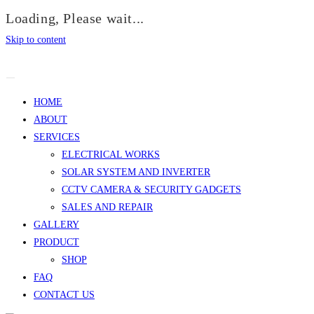
Loading, Please wait...
Skip to content
HOME
ABOUT
SERVICES
ELECTRICAL WORKS
SOLAR SYSTEM AND INVERTER
CCTV CAMERA & SECURITY GADGETS
SALES AND REPAIR
GALLERY
PRODUCT
SHOP
FAQ
CONTACT US