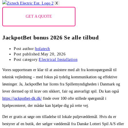
X
GET A QUOTE
JackpotBet bonus 2026 Se alle tilbud
Post author:
holatech
Post published:
May 20, 2026
Post category:
Electrical Installation
Vores supportteam er klar til at assistere med alt fra kontospørgsmål til
teknisk vejledning – med fokus på tydelig kommunikation og effektive
løsninger. Ja, JackpotBet har licens fra Spillemyndigheden i Danmark og
lever dermed op til krav om sikkert, fair og ansvarligt spil. Du kan også
https://jackpotbet-dk.dk/
finde over 100 ofte stillede spørgsmål i
hjælpecenteret, der måske kan hjælpe dig på rette vej.
Det er gratis at søge om tilladelse til lokale puljevæddemål. Hvis du er
bestyrer af en butik, der sælger væddemål fra Danske Lotteri Spil A/S eller