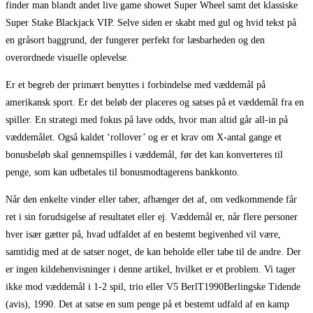
finder man blandt andet live game showet Super Wheel samt det klassiske
Super Stake Blackjack VIP. Selve siden er skabt med gul og hvid tekst på
en gråsort baggrund, der fungerer perfekt for læsbarheden og den
overordnede visuelle oplevelse.
Er et begreb der primært benyttes i forbindelse med væddemål på
amerikansk sport. Er det beløb der placeres og satses på et væddemål fra en
spiller. En strategi med fokus på lave odds, hvor man altid går all-in på
væddemålet. Også kaldet ‘rollover’ og er et krav om X-antal gange et
bonusbeløb skal gennemspilles i væddemål, før det kan konverteres til
penge, som kan udbetales til bonusmodtagerens bankkonto.
Når den enkelte vinder eller taber, afhænger det af, om vedkommende får
ret i sin forudsigelse af resultatet eller ej. Væddemål er, når flere personer
hver især gætter på, hvad udfaldet af en bestemt begivenhed vil være,
samtidig med at de satser noget, de kan beholde eller tabe til de andre. Der
er ingen kildehenvisninger i denne artikel, hvilket er et problem. Vi tager
ikke mod væddemål i 1-2 spil, trio eller V5 BerlT1990Berlingske Tidende
(avis), 1990. Det at satse en sum penge på et bestemt udfald af en kamp