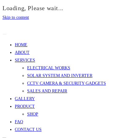
Loading, Please wait...
Skip to content
HOME
ABOUT
SERVICES
ELECTRICAL WORKS
SOLAR SYSTEM AND INVERTER
CCTV CAMERA & SECURITY GADGETS
SALES AND REPAIR
GALLERY
PRODUCT
SHOP
FAQ
CONTACT US