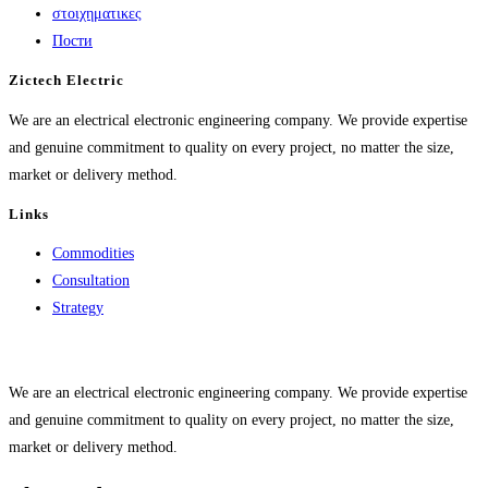
στοιχηματικες
Пости
Zictech Electric
We are an electrical electronic engineering company. We provide expertise
and genuine commitment to quality on every project, no matter the size,
market or delivery method.
Links
Commodities
Consultation
Strategy
We are an electrical electronic engineering company. We provide expertise
and genuine commitment to quality on every project, no matter the size,
market or delivery method.