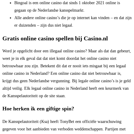
Bingoal is een online casino dat sinds 1 oktober 2021 online is
gegaan op de Nederlandse kansspelmarkt.
Alle andere online casino’s die je op internet kan vinden – en dat zijn
er duizenden – zijn dus niet legaal.
Gratis online casino spellen bij Casino.nl
Word je opgelicht door een illegaal online casino? Maar als dat dan gebeurt,
weet je in elk geval dat dat niet komt doordat het online casino niet
betrouwbaar zou zijn. Betekent dit dat er nooit iets misgaat bij een legaal
online casino in Nederland? Een online casino dat niet betrouwbaar is,
krijgt dus geen Nederlandse vergunning. Bij legale online casino’s is je geld
altijd veilig. Elk legaal online casino in Nederland heeft een keurmerk van
de Kansspelautoriteit op de site staan.
Hoe herken ik een giftige spin?
De Kansspelautoriteit (Ksa) heeft TonyBet een officiële waarschuwing
gegeven voor het aanbieden van verboden weddenschappen. Partijen met