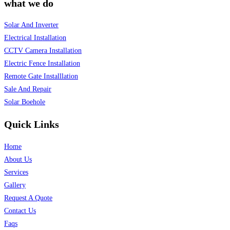
what we do
Solar And Inverter
Electrical Installation
CCTV Camera Installation
Electric Fence Installation
Remote Gate Installlation
Sale And Repair
Solar Boehole
Quick Links
Home
About Us
Services
Gallery
Request A Quote
Contact Us
Faqs