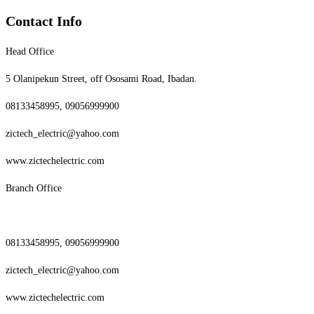
Contact Info
Head Office
5 Olanipekun Street, off Ososami Road, Ibadan.
08133458995, 09056999900
zictech_electric@yahoo.com
www.zictechelectric.com
Branch Office
08133458995, 09056999900
zictech_electric@yahoo.com
www.zictechelectric.com