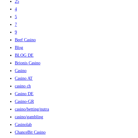
25
4
5
7
9
Beef Casino
Blog
BLOG DE
Brionis Casino
Casino
Casino AT
casino ch
Casino DE
Casino-GR
casino/betting/nutra
casino/gambling
Casinolab
ChanceBit Casino