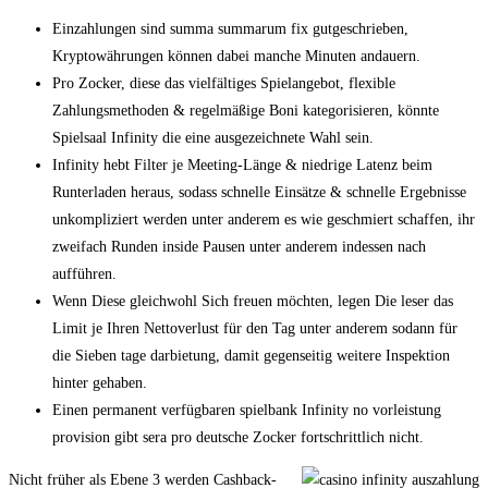
Einzahlungen sind summa summarum fix gutgeschrieben,
Kryptowährungen können dabei manche Minuten andauern.
Pro Zocker, diese das vielfältiges Spielangebot, flexible
Zahlungsmethoden & regelmäßige Boni kategorisieren, könnte
Spielsaal Infinity die eine ausgezeichnete Wahl sein.
Infinity hebt Filter je Meeting-Länge & niedrige Latenz beim
Runterladen heraus, sodass schnelle Einsätze & schnelle Ergebnisse
unkompliziert werden unter anderem es wie geschmiert schaffen, ihr
zweifach Runden inside Pausen unter anderem indessen nach
aufführen.
Wenn Diese gleichwohl Sich freuen möchten, legen Die leser das
Limit je Ihren Nettoverlust für den Tag unter anderem sodann für
die Sieben tage darbietung, damit gegenseitig weitere Inspektion
hinter gehaben.
Einen permanent verfügbaren spielbank Infinity no vorleistung
provision gibt sera pro deutsche Zocker fortschrittlich nicht.
Nicht früher als Ebene 3 werden Cashback-