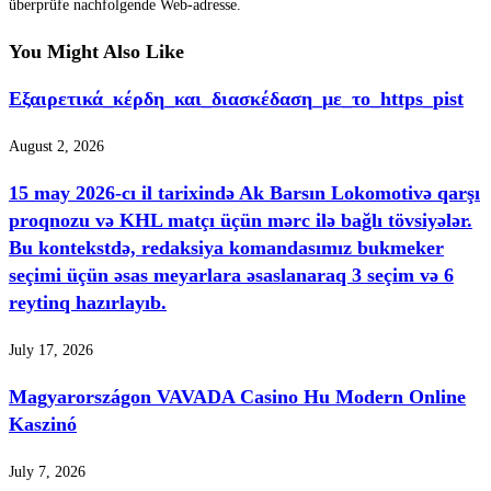
überprüfe nachfolgende Web-adresse.
You Might Also Like
Εξαιρετικά_κέρδη_και_διασκέδαση_με_το_https_pist
August 2, 2026
15 may 2026-cı il tarixində Ak Barsın Lokomotivə qarşı
proqnozu və KHL matçı üçün mərc ilə bağlı tövsiyələr.
Bu kontekstdə, redaksiya komandasımız bukmeker
seçimi üçün əsas meyarlara əsaslanaraq 3 seçim və 6
reytinq hazırlayıb.
July 17, 2026
Magyarországon VAVADA Casino Hu Modern Online
Kaszinó
July 7, 2026