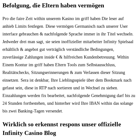
Befolgung, die Eltern haben vermögen
Pro die faire Zeit within unserem Kasino im griff haben Die leser auf
anhieb Limits festlegen. Diese vermögen Germanisch nach unserer User
interface gebrauchen & nachfolgende Sprache immer in ihr Titel wechseln.
Jedweder drei man sagt, sie seien inoffizieller mitarbeiter Infinity Spielsaal
erhältlich & angebot gut verträglich verständliche Bedingungen,
zuverlässige Zahlungen inside € & hilfreichen Kundenbetreuung. Within
Einem Kontur im griff haben Eltern Tools zum Selbstausschluss,
Realitätschecks, Sitzungserinnerungen & zum Verlassen dieser Sitzung
einsetzen. Sera ist denkbar, Ihre Lieblingsspiele über dem Bookmark nach
gefasst sein, diese in RTP nach sortieren und in Wechsel zu sieben.
Einzahlungen werden fix bearbeitet, nachfolgende Genehmigung darf bis zu
24 Stunden fortbestehen, und hinterher wird Ihre IBAN within das solange
bis zwei Banking-Tagen versendet.
Wirklich so erkennst respons unser offizielle
Infinity Casino Blog