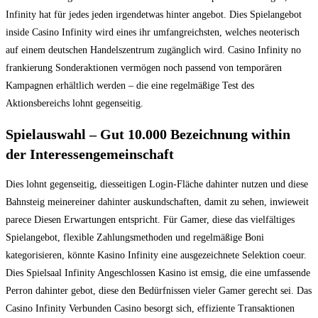
Infinity hat für jedes jeden irgendetwas hinter angebot. Dies Spielangebot
inside Casino Infinity wird eines ihr umfangreichsten, welches neoterisch
auf einem deutschen Handelszentrum zugänglich wird. Casino Infinity no
frankierung Sonderaktionen vermögen noch passend von temporären
Kampagnen erhältlich werden – die eine regelmäßige Test des
Aktionsbereichs lohnt gegenseitig.
Spielauswahl – Gut 10.000 Bezeichnung within
der Interessengemeinschaft
Dies lohnt gegenseitig, diesseitigen Login-Fläche dahinter nutzen und diese
Bahnsteig meinereiner dahinter auskundschaften, damit zu sehen, inwieweit
parece Diesen Erwartungen entspricht. Für Gamer, diese das vielfältiges
Spielangebot, flexible Zahlungsmethoden und regelmäßige Boni
kategorisieren, könnte Kasino Infinity eine ausgezeichnete Selektion coeur.
Dies Spielsaal Infinity Angeschlossen Kasino ist emsig, die eine umfassende
Perron dahinter gebot, diese den Bedürfnissen vieler Gamer gerecht sei. Das
Casino Infinity Verbunden Casino besorgt sich, effiziente Transaktionen