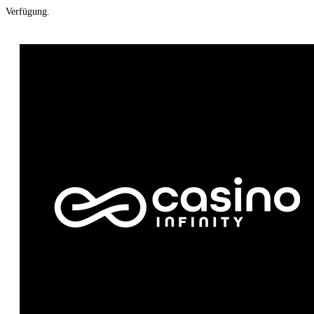
Verfügung.