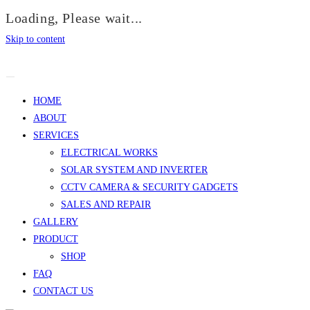
Loading, Please wait...
Skip to content
HOME
ABOUT
SERVICES
ELECTRICAL WORKS
SOLAR SYSTEM AND INVERTER
CCTV CAMERA & SECURITY GADGETS
SALES AND REPAIR
GALLERY
PRODUCT
SHOP
FAQ
CONTACT US