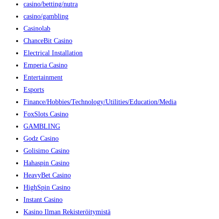
casino/betting/nutra
casino/gambling
Casinolab
ChanceBit Casino
Electrical Installation
Emperia Casino
Entertainment
Esports
Finance/Hobbies/Technology/Utilities/Education/Media
FoxSlots Casino
GAMBLING
Godz Casino
Golisimo Casino
Hahaspin Casino
HeavyBet Casino
HighSpin Casino
Instant Casino
Kasino Ilman Rekisteröitymistä