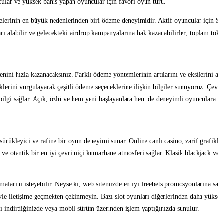
cular ve yüksek bahis yapan oyuncular için favori oyun türü.
melerinin en büyük nedenlerinden biri ödeme deneyimidir. Aktif oyuncular içi
 alabilir ve gelecekteki airdrop kampanyalarına hak kazanabilirler; toplam tok
ini hızla kazanacaksınız. Farklı ödeme yöntemlerinin artılarını ve eksilerini an
klerini vurgulayarak çeşitli ödeme seçeneklerine ilişkin bilgiler sunuyoruz. Çevri
ne bilgi sağlar. Açık, özlü ve hem yeni başlayanlara hem de deneyimli oyuncular
sürükleyici ve rafine bir oyun deneyimi sunar. Online canlı casino, zarif grafik
 ve otantik bir en iyi çevrimiçi kumarhane atmosferi sağlar. Klasik blackjack v
arını isteyebilir. Neyse ki, web sitemizde en iyi freebets promosyonlarına sahip
le iletişime geçmekten çekinmeyin. Bazı slot oyunları diğerlerinden daha yüks
yı indirdiğinizde veya mobil sürüm üzerinden işlem yaptığınızda sunulur.