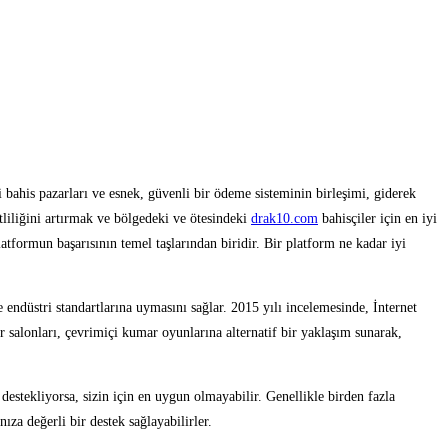
i bahis pazarları ve esnek, güvenli bir ödeme sisteminin birleşimi, giderek
tliliğini artırmak ve bölgedeki ve ötesindeki
drak10.com
bahisçiler için en iyi
tformun başarısının temel taşlarından biridir. Bir platform ne kadar iyi
endüstri standartlarına uymasını sağlar. 2015 yılı incelemesinde, İnternet
 salonları, çevrimiçi kumar oyunlarına alternatif bir yaklaşım sunarak,
estekliyorsa, sizin için en uygun olmayabilir. Genellikle birden fazla
za değerli bir destek sağlayabilirler.