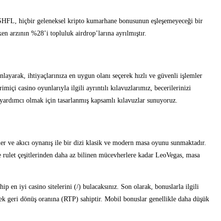
n SHFL, hiçbir geleneksel kripto kumarhane bonusunun eşleşemeyeceği bir
en arzının %28’i topluluk airdrop’larına ayrılmıştır.
layarak, ihtiyaçlarınıza en uygun olanı seçerek hızlı ve güvenli işlemler
miçi casino oyunlarıyla ilgili ayrıntılı kılavuzlarımız, becerilerinizi
a yardımcı olmak için tasarlanmış kapsamlı kılavuzlar sunuyoruz.
ler ve akıcı oynanış ile bir dizi klasik ve modern masa oyunu sunmaktadır.
e rulet çeşitlerinden daha az bilinen mücevherlere kadar LeoVegas, masa
 en iyi casino sitelerini (/) bulacaksınız. Son olarak, bonuslarla ilgili
ek geri dönüş oranına (RTP) sahiptir. Mobil bonuslar genellikle daha düşük