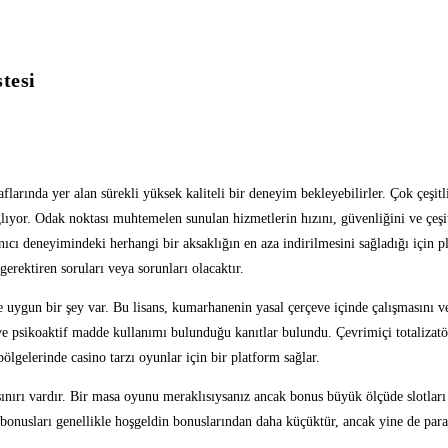
tesi
larında yer alan sürekli yüksek kaliteli bir deneyim bekleyebilirler. Çok çeşitl
lıyor. Odak noktası muhtemelen sunulan hizmetlerin hızını, güvenliğini ve çeşi
cı deneyimindeki herhangi bir aksaklığın en aza indirilmesini sağladığı için pla
erektiren soruları veya sorunları olacaktır.
 uygun bir şey var. Bu lisans, kumarhanenin yasal çerçeve içinde çalışmasını ve 
ve psikoaktif madde kullanımı bulunduğu kanıtlar bulundu. Çevrimiçi totalizatör
bölgelerinde casino tarzı oyunlar için bir platform sağlar.
ınırı vardır. Bir masa oyunu meraklısıysanız ancak bonus büyük ölçüde slotları d
onusları genellikle hoşgeldin bonuslarından daha küçüktür, ancak yine de paranı