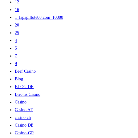
12
16
1_lapapillote08.com_10000
20
25
4
5
7
9
Beef Casino
Blog
BLOG DE
Brionis Casino
Casino
Casino AT
casino ch
Casino DE
Casino-GR