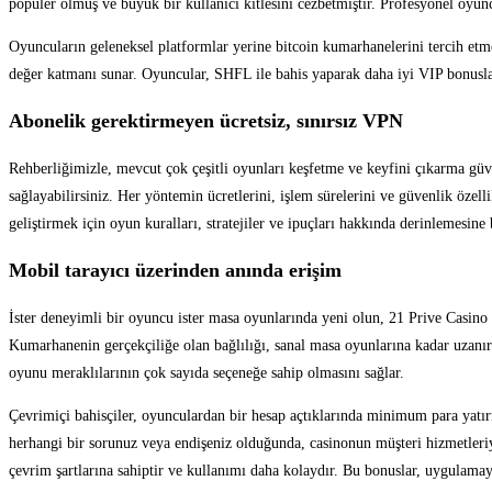
popüler olmuş ve büyük bir kullanıcı kitlesini cezbetmiştir. Profesyonel oyun
Oyuncuların geleneksel platformlar yerine bitcoin kumarhanelerini tercih et
değer katmanı sunar. Oyuncular, SHFL ile bahis yaparak daha iyi VIP bonusları
Abonelik gerektirmeyen ücretsiz, sınırsız VPN
Rehberliğimizle, mevcut çok çeşitli oyunları keşfetme ve keyfini çıkarma güven
sağlayabilirsiniz. Her yöntemin ücretlerini, işlem sürelerini ve güvenlik özelli
geliştirmek için oyun kuralları, stratejiler ve ipuçları hakkında derinlemesi
Mobil tarayıcı üzerinden anında erişim
İster deneyimli bir oyuncu ister masa oyunlarında yeni olun, 21 Prive Casino 
Kumarhanenin gerçekçiliğe olan bağlılığı, sanal masa oyunlarına kadar uzanır
oyunu meraklılarının çok sayıda seçeneğe sahip olmasını sağlar.
Çevrimiçi bahisçiler, oyunculardan bir hesap açtıklarında minimum para yatırmal
herhangi bir sorunuz veya endişeniz olduğunda, casinonun müşteri hizmetleriy
çevrim şartlarına sahiptir ve kullanımı daha kolaydır. Bu bonuslar, uygulama