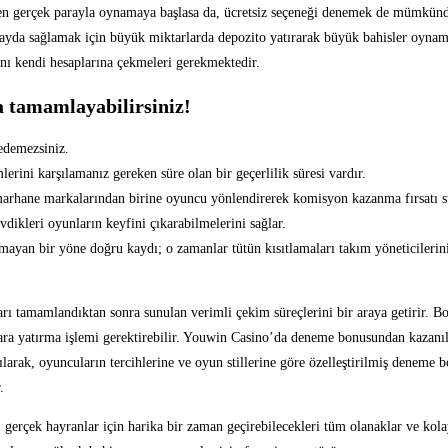
en gerçek parayla oynamaya başlasa da, ücretsiz seçeneği denemek de mümkündü
ayda sağlamak için büyük miktarlarda depozito yatırarak büyük bahisler oynamay
nı kendi hesaplarına çekmeleri gerekmektedir.
a tamamlayabilirsiniz!
edemezsiniz.
rini karşılamanız gereken süre olan bir geçerlilik süresi vardır.
marhane markalarından birine oyuncu yönlendirerek komisyon kazanma fırsatı 
vdikleri oyunların keyfini çıkarabilmelerini sağlar.
olmayan bir yöne doğru kaydı; o zamanlar tütün kısıtlamaları takım yöneticilerini
tları tamamlandıktan sonra sunulan verimli çekim süreçlerini bir araya getirir. 
ara yatırma işlemi gerektirebilir. Youwin Casino’da deneme bonusundan kazanıl
larak, oyuncuların tercihlerine ve oyun stillerine göre özelleştirilmiş deneme 
.
a, gerçek hayranlar için harika bir zaman geçirebilecekleri tüm olanaklar ve ko