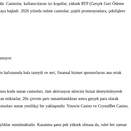
r. Casinolar, kullanıcılarını iyi koşullar, yüksek RTP (Gerçek Geri Ödeme
a başladı. 2026 yılında online casinolar, çeşitli promosyonlara, çekilişlere
sunuyor.
n hafızasında hala tazeydi ve seri, finansal hizmet sponsorlarını ana ortak
Bonus kodu sunan casinoları, tüm aktivasyon sürecini bizzat deneyimleyerek
an miktarlar, 20x çevrim şartı tamamlandıktan sonra gerçek para olarak
bonusları sunan yenilikçi bir yaklaşımdır. Youwin Casino ve CrystalBet Casino,
laylıklar sunulmaktadır. Kazanma şansı pek yüksek olmasa da, rulet her zaman