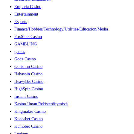
Emperia Casino
Entertainment
Esports
Finance/Hobbies/Technology/Utilities/Education/Media
FoxSlots Casino
GAMBLING
games
Godz Casino
Golisimo Casino
Hahaspin Casino
HeavyBet Casino
HighSpin Casino
Instant Casino
Kasino Ilman Rekisteröitymistä
Kingmaker Casino
Kudosbet Casino
Kumobet Casino
Legiano