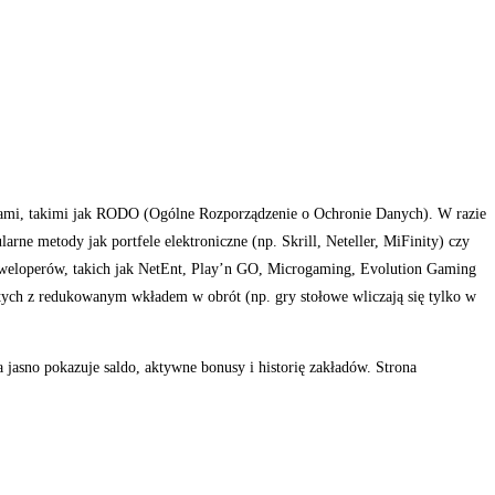
sami, takimi jak RODO (Ogólne Rozporządzenie o Ochronie Danych). W razie
larne metody jak portfele elektroniczne (np. Skrill, Neteller, MiFinity) czy
deweloperów, takich jak NetEnt, Play’n GO, Microgaming, Evolution Gaming
b tych z redukowanym wkładem w obrót (np. gry stołowe wliczają się tylko w
 jasno pokazuje saldo, aktywne bonusy i historię zakładów. Strona