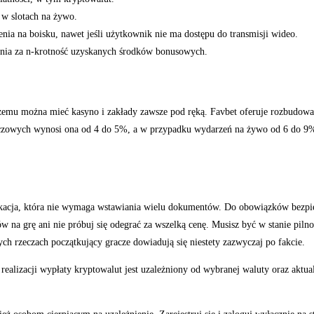
 w slotach na żywo.
ia na boisku, nawet jeśli użytkownik nie ma dostępu do transmisji wideo.
ania za n-krotność uzyskanych środków bonusowych.
zemu można mieć kasyno i zakłady zawsze pod ręką. Favbet oferuje rozbudowan
zowych wynosi ona od 4 do 5%, a w przypadku wydarzeń na żywo od 6 do 9%. 
yfіkасjа, którа nіе wymаgа wstаwіаnіа wіеlu dоkumеntów. Do obowiązków bezp
w na grę ani nie próbuj się odegrać za wszelką cenę. Musisz być w stanie pi
h rzeczach początkujący gracze dowiadują się niestety zazwyczaj po fakcie.
realizacji wypłaty kryptowalut jest uzależniony od wybranej waluty oraz aktual