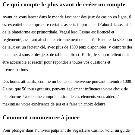
Ce qui compte le plus avant de créer un compte
Avant de vous lancer dans le monde fascinant des jeux de casino en ligne, il
est essentiel de comprendre certains aspects importants. D’abord, la sécurité
de la plateforme est primordiale. VegasHero Casino est licencié et
réglementé, assurant ainsi un environnement de jeu sûr. Ensuite, la sélection
de jeux est un facteur clé, avec plus de 1300 jeux disponibles, y compris des
machines à sous et des jeux de table en direct. Enfin, le support client doit
être accessible et réactif pour répondre à toutes vos questions et
préoccupations.
Des bonus attractifs, comme un bonus de bienvenue pouvant atteindre 1000
€ ainsi que 50 tours gratuits, peuvent également influencer votre choix de
plateforme. Une bonne compréhension de ces éléments vous aidera à
maximiser votre expérience de jeu et à faire un choix éclairé.
Comment commencer à jouer
Pour plonger dans l’univers palpitant de VegasHero Casino, voici un guide