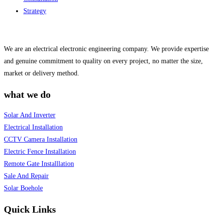
Strategy
We are an electrical electronic engineering company. We provide expertise
and genuine commitment to quality on every project, no matter the size,
market or delivery method.
what we do
Solar And Inverter
Electrical Installation
CCTV Camera Installation
Electric Fence Installation
Remote Gate Installlation
Sale And Repair
Solar Boehole
Quick Links