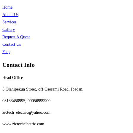
Home
About Us
Services
Gallery
Request A Quote
Contact Us
Faqs
Contact Info
Head Office
5 Olanipekun Street, off Ososami Road, Ibadan.
08133458995, 09056999900
zictech_electric@yahoo.com
www.zictechelectric.com