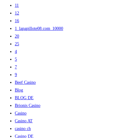
11
12
16
1_lapapillote08.com_10000
20
25
4
5
7
9
Beef Casino
Blog
BLOG DE
Brionis Casino
Casino
Casino AT
casino ch
Casino DE