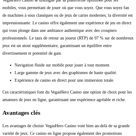
VegasHero Casino se distingue par sa plateforme optimisée pour les
mobiles, vous permettant de jouer où que vous soyez. Que vous soyez fan
de machines à sous classiques ou de jeux de cartes modernes, la diversité est
impressionnante. Le casino offre également une expérience de jeu en direct
qui vous plonge dans une ambiance authentique avec des croupiers
professionnels. Le taux de retour au joueur (RTP) de 97 % sur de nombreux
jeux est un atout supplémentaire, garantissant un équilibre entre
divertissement et potentiel de gain.
Navigation fluide sur mobile pour jouer à tout moment.
Large gamme de jeux avec des graphismes de haute qualité.
Expérience de casino en direct pour une immersion totale.
Ces caractéristiques font du VegasHero Casino une option de choix pour les
amateurs de jeux en ligne, garantissant une expérience agréable et riche.
Avantages clés
Les avantages de choisir VegasHero Casino vont bien au-delà de sa grande
variété de jeux. Ce casino en ligne propose également des promotions