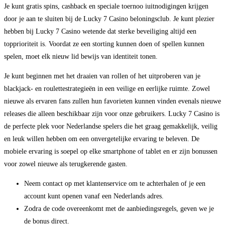
Je kunt gratis spins, cashback en speciale toernoo iuitnodigingen krijgen
door je aan te sluiten bij de Lucky 7 Casino beloningsclub. Je kunt plezier
hebben bij Lucky 7 Casino wetende dat sterke beveiliging altijd een
topprioriteit is. Voordat ze een storting kunnen doen of spellen kunnen
spelen, moet elk nieuw lid bewijs van identiteit tonen.
Je kunt beginnen met het draaien van rollen of het uitproberen van je
blackjack- en roulettestrategieën in een veilige en eerlijke ruimte. Zowel
nieuwe als ervaren fans zullen hun favorieten kunnen vinden evenals nieuwe
releases die alleen beschikbaar zijn voor onze gebruikers. Lucky 7 Casino is
de perfecte plek voor Nederlandse spelers die het graag gemakkelijk, veilig
en leuk willen hebben om een onvergetelijke ervaring te beleven. De
mobiele ervaring is soepel op elke smartphone of tablet en er zijn bonussen
voor zowel nieuwe als terugkerende gasten.
Neem contact op met klantenservice om te achterhalen of je een
account kunt openen vanaf een Nederlands adres.
Zodra de code overeenkomt met de aanbiedingsregels, geven we je
de bonus direct.