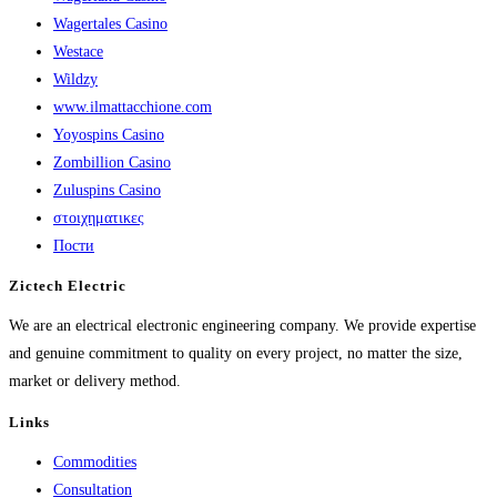
Wagertales Casino
Westace
Wildzy
www.ilmattacchione.com
Yoyospins Casino
Zombillion Casino
Zuluspins Casino
στοιχηματικες
Пости
Zictech Electric
We are an electrical electronic engineering company. We provide expertise
and genuine commitment to quality on every project, no matter the size,
market or delivery method.
Links
Commodities
Consultation