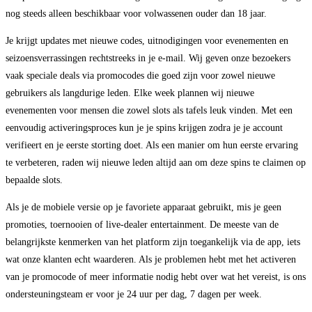
nog steeds alleen beschikbaar voor volwassenen ouder dan 18 jaar.
Je krijgt updates met nieuwe codes, uitnodigingen voor evenementen en
seizoensverrassingen rechtstreeks in je e-mail. Wij geven onze bezoekers
vaak speciale deals via promocodes die goed zijn voor zowel nieuwe
gebruikers als langdurige leden. Elke week plannen wij nieuwe
evenementen voor mensen die zowel slots als tafels leuk vinden. Met een
eenvoudig activeringsproces kun je je spins krijgen zodra je je account
verifieert en je eerste storting doet. Als een manier om hun eerste ervaring
te verbeteren, raden wij nieuwe leden altijd aan om deze spins te claimen op
bepaalde slots.
Als je de mobiele versie op je favoriete apparaat gebruikt, mis je geen
promoties, toernooien of live-dealer entertainment. De meeste van de
belangrijkste kenmerken van het platform zijn toegankelijk via de app, iets
wat onze klanten echt waarderen. Als je problemen hebt met het activeren
van je promocode of meer informatie nodig hebt over wat het vereist, is ons
ondersteuningsteam er voor je 24 uur per dag, 7 dagen per week.