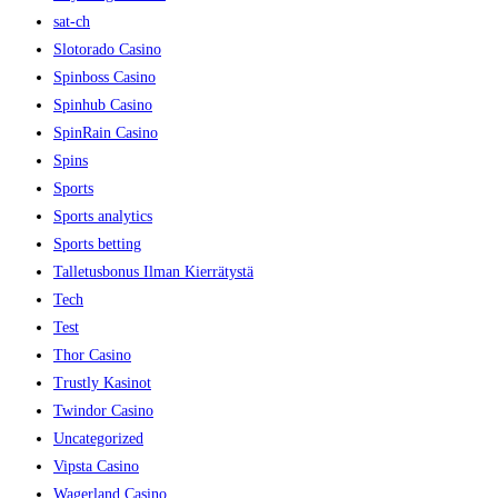
sat-ch
Slotorado Casino
Spinboss Casino
Spinhub Casino
SpinRain Casino
Spins
Sports
Sports analytics
Sports betting
Talletusbonus Ilman Kierrätystä
Tech
Test
Thor Casino
Trustly Kasinot
Twindor Casino
Uncategorized
Vipsta Casino
Wagerland Casino