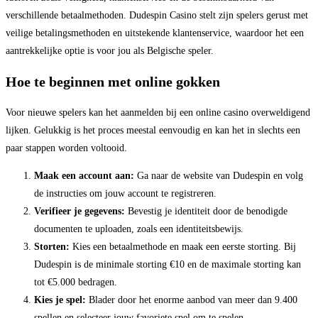
verschillende betaalmethoden. Dudespin Casino stelt zijn spelers gerust met
veilige betalingsmethoden en uitstekende klantenservice, waardoor het een
aantrekkelijke optie is voor jou als Belgische speler.
Hoe te beginnen met online gokken
Voor nieuwe spelers kan het aanmelden bij een online casino overweldigend
lijken. Gelukkig is het proces meestal eenvoudig en kan het in slechts een
paar stappen worden voltooid.
Maak een account aan:
Ga naar de website van Dudespin en volg
de instructies om jouw account te registreren.
Verifieer je gegevens:
Bevestig je identiteit door de benodigde
documenten te uploaden, zoals een identiteitsbewijs.
Storten:
Kies een betaalmethode en maak een eerste storting. Bij
Dudespin is de minimale storting €10 en de maximale storting kan
tot €5.000 bedragen.
Kies je spel:
Blader door het enorme aanbod van meer dan 9.400
spellen en selecteer jouw favoriete spel om te spelen.