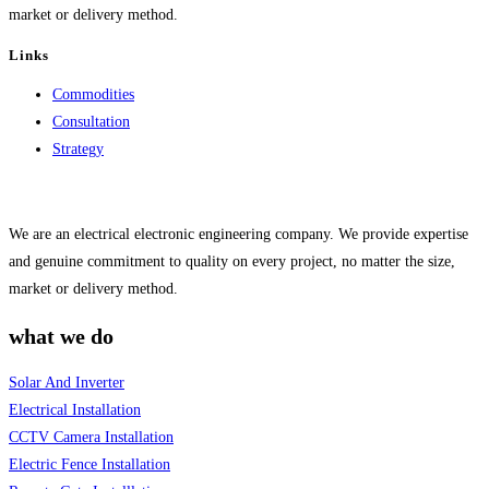
market or delivery method.
Links
Commodities
Consultation
Strategy
We are an electrical electronic engineering company. We provide expertise
and genuine commitment to quality on every project, no matter the size,
market or delivery method.
what we do
Solar And Inverter
Electrical Installation
CCTV Camera Installation
Electric Fence Installation