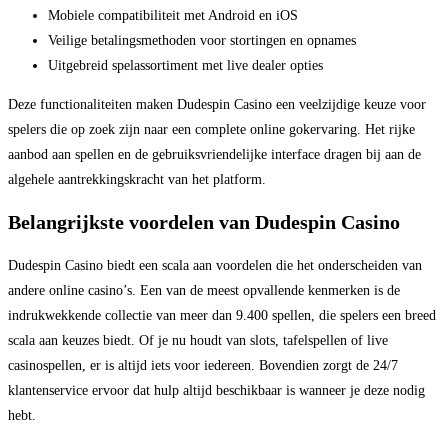
Mobiele compatibiliteit met Android en iOS
Veilige betalingsmethoden voor stortingen en opnames
Uitgebreid spelassortiment met live dealer opties
Deze functionaliteiten maken Dudespin Casino een veelzijdige keuze voor
spelers die op zoek zijn naar een complete online gokervaring. Het rijke
aanbod aan spellen en de gebruiksvriendelijke interface dragen bij aan de
algehele aantrekkingskracht van het platform.
Belangrijkste voordelen van Dudespin Casino
Dudespin Casino biedt een scala aan voordelen die het onderscheiden van
andere online casino’s. Een van de meest opvallende kenmerken is de
indrukwekkende collectie van meer dan 9.400 spellen, die spelers een breed
scala aan keuzes biedt. Of je nu houdt van slots, tafelspellen of live
casinospellen, er is altijd iets voor iedereen. Bovendien zorgt de 24/7
klantenservice ervoor dat hulp altijd beschikbaar is wanneer je deze nodig
hebt.