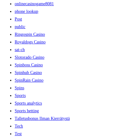
onlinecasinogame8081
phone lookup
Post
public
Ringospin Casino
Royaldogs Casino
sat-ch
Slotorado Casino
Spinboss Casino
Spinhub Casino
SpinRain Casino
Spins
Sports
Sports analytics
Sports betting
Talletusbonus Ilman Kierrätystä
Tech
Test