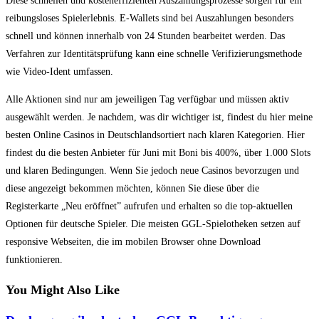
Diese schnellen und kosteneffizienten Auszahlungsprozesse sorgen für ein
reibungsloses Spielerlebnis. E-Wallets sind bei Auszahlungen besonders
schnell und können innerhalb von 24 Stunden bearbeitet werden. Das
Verfahren zur Identitätsprüfung kann eine schnelle Verifizierungsmethode
wie Video-Ident umfassen.
Alle Aktionen sind nur am jeweiligen Tag verfügbar und müssen aktiv
ausgewählt werden. Je nachdem, was dir wichtiger ist, findest du hier meine
besten Online Casinos in Deutschlandsortiert nach klaren Kategorien. Hier
findest du die besten Anbieter für Juni mit Boni bis 400%, über 1.000 Slots
und klaren Bedingungen. Wenn Sie jedoch neue Casinos bevorzugen und
diese angezeigt bekommen möchten, können Sie diese über die
Registerkarte „Neu eröffnet” aufrufen und erhalten so die top-aktuellen
Optionen für deutsche Spieler. Die meisten GGL-Spielotheken setzen auf
responsive Webseiten, die im mobilen Browser ohne Download
funktionieren.
You Might Also Like