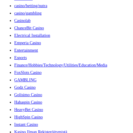
casino/betting/nutra
casino/gambling
Casinolab
ChanceBit Casino
Electrical Installation
Emperia Casino
Entertainment
Esports
Finance/Hobbies/Technology/Utilities/Education/Media
FoxSlots Casino
GAMBLING
Godz Casino
Golisimo Casino
Hahaspin Casino
HeavyBet Casino
HighSpin Casino
Instant Casino
Kasino Ilman Rekisteröitymistä