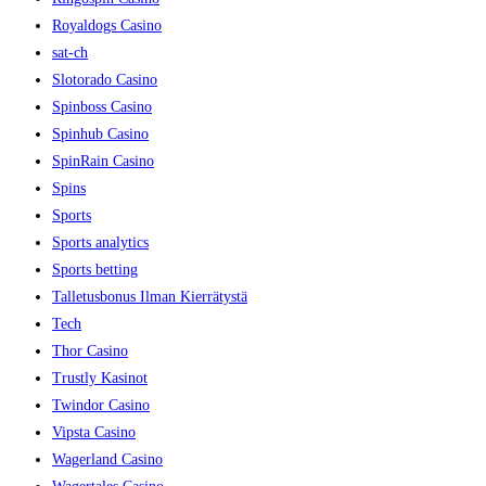
Royaldogs Casino
sat-ch
Slotorado Casino
Spinboss Casino
Spinhub Casino
SpinRain Casino
Spins
Sports
Sports analytics
Sports betting
Talletusbonus Ilman Kierrätystä
Tech
Thor Casino
Trustly Kasinot
Twindor Casino
Vipsta Casino
Wagerland Casino