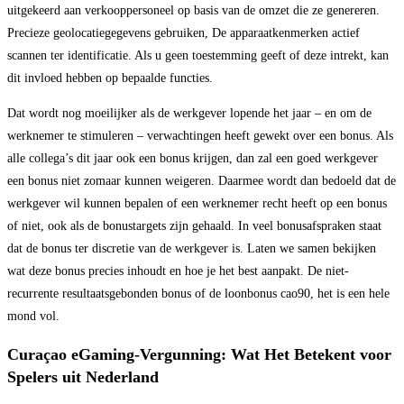
uitgekeerd aan verkooppersoneel op basis van de omzet die ze genereren.
Precieze geolocatiegegevens gebruiken, De apparaatkenmerken actief
scannen ter identificatie. Als u geen toestemming geeft of deze intrekt, kan
dit invloed hebben op bepaalde functies.
Dat wordt nog moeilijker als de werkgever lopende het jaar – en om de
werknemer te stimuleren – verwachtingen heeft gewekt over een bonus. Als
alle collega’s dit jaar ook een bonus krijgen, dan zal een goed werkgever
een bonus niet zomaar kunnen weigeren. Daarmee wordt dan bedoeld dat de
werkgever wil kunnen bepalen of een werknemer recht heeft op een bonus
of niet, ook als de bonustargets zijn gehaald. In veel bonusafspraken staat
dat de bonus ter discretie van de werkgever is. Laten we samen bekijken
wat deze bonus precies inhoudt en hoe je het best aanpakt. De niet-
recurrente resultaatsgebonden bonus of de loonbonus cao90, het is een hele
mond vol.
Curaçao eGaming-Vergunning: Wat Het Betekent voor
Spelers uit Nederland