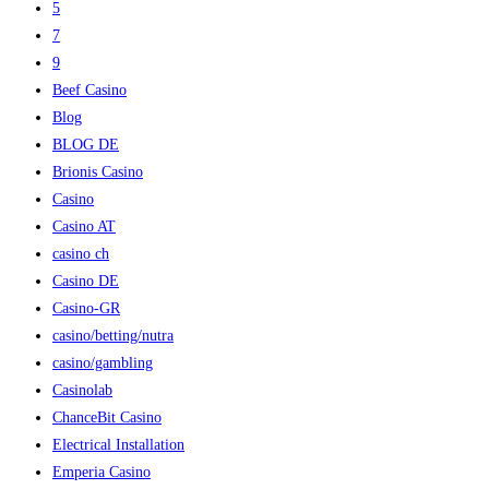
5
7
9
Beef Casino
Blog
BLOG DE
Brionis Casino
Casino
Casino AT
casino ch
Casino DE
Casino-GR
casino/betting/nutra
casino/gambling
Casinolab
ChanceBit Casino
Electrical Installation
Emperia Casino