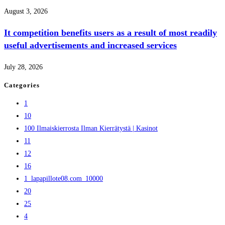
August 3, 2026
It competition benefits users as a result of most readily
useful advertisements and increased services
July 28, 2026
Categories
1
10
100 Ilmaiskierrosta Ilman Kierrätystä | Kasinot
11
12
16
1_lapapillote08.com_10000
20
25
4