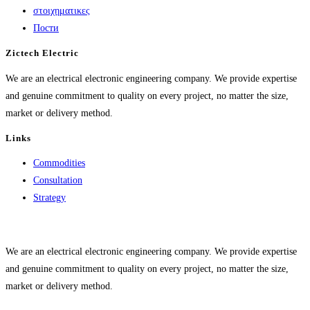
στοιχηματικες
Пости
Zictech Electric
We are an electrical electronic engineering company. We provide expertise
and genuine commitment to quality on every project, no matter the size,
market or delivery method.
Links
Commodities
Consultation
Strategy
We are an electrical electronic engineering company. We provide expertise
and genuine commitment to quality on every project, no matter the size,
market or delivery method.