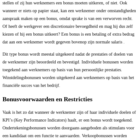
stellen of zij hun werknemers een bonus moeten uitkeren, of niet. Ook
wanneer er niets op papier staat, kan een werknemer onder omstandigheden
aanspraak maken op een bonus, omdat sprake is van een verworven recht.
Of heeft de werkgever een discretionaire bevoegdheid en mag hij dus zelf
kiezen of hij een bonus uitkeert? Een bonus is een betaling of extra bedrag
dat aan een werknemer wordt gegeven bovenop zijn normale salaris .
Dit type bonus wordt meestal uitgekeerd nadat de prestaties of doelen van
de werknemer zijn beoordeeld en bevestigd. Individuele bonussen worden
toegekend aan werknemers op basis van hun persoonlijke prestaties.
Winstdelingsbonussen worden uitgekeerd aan werknemers op basis van het
financiële succes van het bedrijf.
Bonusvoorwaarden en Restricties
Vaak is het zo dat wanneer de werknemer zijn of haar individuele doelen of
KPI’s (Key Performance Indicators) haalt, er een bonus wordt toegekend.
Ondertekeningsbonussen worden doorgaans aangeboden als stimulans voor
een kandidaat om een functie te aanvaarden. Verkoopbonussen worden