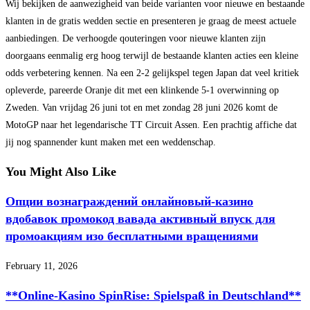
Wij bekijken de aanwezigheid van beide varianten voor nieuwe en bestaande
klanten in de gratis wedden sectie en presenteren je graag de meest actuele
aanbiedingen. De verhoogde qouteringen voor nieuwe klanten zijn
doorgaans eenmalig erg hoog terwijl de bestaande klanten acties een kleine
odds verbetering kennen. Na een 2-2 gelijkspel tegen Japan dat veel kritiek
opleverde, pareerde Oranje dit met een klinkende 5-1 overwinning op
Zweden. Van vrijdag 26 juni tot en met zondag 28 juni 2026 komt de
MotoGP naar het legendarische TT Circuit Assen. Een prachtig affiche dat
jij nog spannender kunt maken met een weddenschap.
You Might Also Like
Опции вознаграждений онлайновый-казино
вдобавок промокод вавада активный впуск для
промоакциям изо бесплатными вращениями
February 11, 2026
**Online-Kasino SpinRise: Spielspaß in Deutschland**