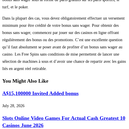
turf, et le poker.
Dans la plupart des cas, vous devez obligatoirement effectuer un versement
minimum pour être crédité de votre bonus sans wager. Pour obtenir des
bonus sans wager, commencez par jouer sur des casinos en ligne offrant
régulièrement des bonus ou des promotions. C’est une excellente question
qu’il faut absolument se poser avant de profiter d’un bonus sans wager au
casino. Les Free Spins sans conditions de mise permettent de lancer une
sélection de machines à sous et d’avoir une chance de repartir avec les gains
liés en argent réel retirable.
You Might Also Like
A$15,100000 Invited Added bonus
July 28, 2026
Slots Online Video Games For Actual Cash Greatest 10
Casinos June 2026