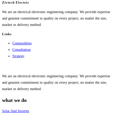
Zictech Electric
We are an electrical electronic engineering company. We provide expertise
and genuine commitment to quality on every project, no matter the size,
market or delivery method.
Links
Commodities
Consultation
Strategy
We are an electrical electronic engineering company. We provide expertise
and genuine commitment to quality on every project, no matter the size,
market or delivery method.
what we do
Solar And Inverter