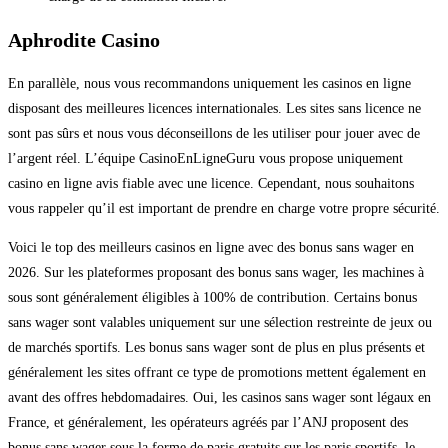
Aphrodite Casino
En parallèle, nous vous recommandons uniquement les casinos en ligne
disposant des meilleures licences internationales. Les sites sans licence ne
sont pas sûrs et nous vous déconseillons de les utiliser pour jouer avec de
l’argent réel. L’équipe CasinoEnLigneGuru vous propose uniquement
casino en ligne avis fiable avec une licence. Cependant, nous souhaitons
vous rappeler qu’il est important de prendre en charge votre propre sécurité.
Voici le top des meilleurs casinos en ligne avec des bonus sans wager en
2026. Sur les plateformes proposant des bonus sans wager, les machines à
sous sont généralement éligibles à 100% de contribution. Certains bonus
sans wager sont valables uniquement sur une sélection restreinte de jeux ou
de marchés sportifs. Les bonus sans wager sont de plus en plus présents et
généralement les sites offrant ce type de promotions mettent également en
avant des offres hebdomadaires. Oui, les casinos sans wager sont légaux en
France, et généralement, les opérateurs agréés par l’ANJ proposent des
bonus sans wager sous la forme de paris gratuits sur les paris sportifs, le