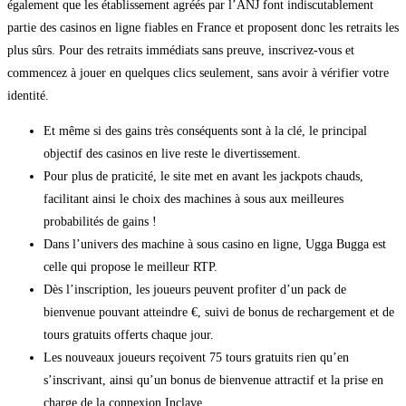
également que les établissement agréés par l’ANJ font indiscutablement
partie des casinos en ligne fiables en France et proposent donc les retraits les
plus sûrs. Pour des retraits immédiats sans preuve, inscrivez-vous et
commencez à jouer en quelques clics seulement, sans avoir à vérifier votre
identité.
Et même si des gains très conséquents sont à la clé, le principal
objectif des casinos en live reste le divertissement.
Pour plus de praticité, le site met en avant les jackpots chauds,
facilitant ainsi le choix des machines à sous aux meilleures
probabilités de gains !
Dans l’univers des machine à sous casino en ligne, Ugga Bugga est
celle qui propose le meilleur RTP.
Dès l’inscription, les joueurs peuvent profiter d’un pack de
bienvenue pouvant atteindre €, suivi de bonus de rechargement et de
tours gratuits offerts chaque jour.
Les nouveaux joueurs reçoivent 75 tours gratuits rien qu’en
s’inscrivant, ainsi qu’un bonus de bienvenue attractif et la prise en
charge de la connexion Inclave.