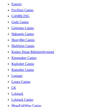
Esports
FoxSlots Casino
GAMBLING
Godz Casino
Golisimo Casino
Hahaspin Casino
HeavyBet Casino
HighSpin Casino
Kasino Ilman Rekisteröitymistä
Kingmaker Casino
Kudosbet Casino
Kumobet Casino
Legiano
Lizaro Casino
LK
Lolajack
Lolajack Casino
MegaFishWins Casino