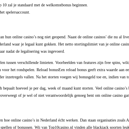
 top 10 zal je standaard met de welkomstbonus beginnen.
het spelersaccount.
 hun online casino’s nog niet geopend. Naast de online casinos’ die nu al live
rland waar je legaal kunt gokken. Het netto stortingslimiet van je online casi
aar nadat de legalisering was ingevoerd.
akelen tussen verschillende limieten. Voorbeelden van features zijn free spins, w
n voor het rondspelen. Reload bonusEen reload bonus geeft extra waarde aan ee
der inzetregels vallen. Na het storten voegen wij bonusgeld toe en, indien van to
h bepaalt hoeveel je per dag, week of maand kunt storten. Veel online casino’s b
heroverweegt of je wel of niet verantwoordelijk genoeg bent om online casino ga
leggen hoe online casino’s in Nederland écht werken. Dan staan organisaties zo
spellen of bonussen. Wij van Top10casino.nl vinden alle blackjack soorten leuk 