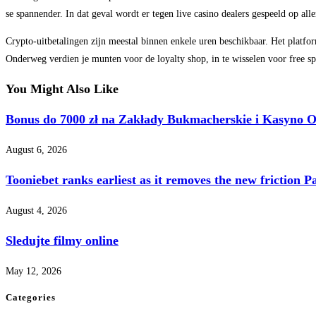
se spannender. In dat geval wordt er tegen live casino dealers gespeeld op alle
Crypto-uitbetalingen zijn meestal binnen enkele uren beschikbaar. Het platform
Onderweg verdien je munten voor de loyalty shop, in te wisselen voor free s
You Might Also Like
Bonus do 7000 zł na Zakłady Bukmacherskie i Kasyno O
August 6, 2026
Tooniebet ranks earliest as it removes the new friction 
August 4, 2026
Sledujte filmy online
May 12, 2026
Categories