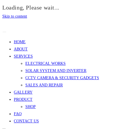
Loading, Please wait...
Skip to content
HOME
ABOUT
SERVICES
ELECTRICAL WORKS
SOLAR SYSTEM AND INVERTER
CCTV CAMERA & SECURITY GADGETS
SALES AND REPAIR
GALLERY
PRODUCT
SHOP
FAQ
CONTACT US