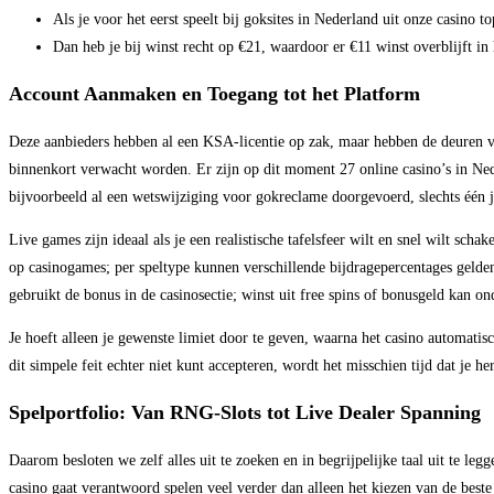
Als je voor het eerst speelt bij goksites in Nederland uit onze casino
Dan heb je bij winst recht op €21, waardoor er €11 winst overblijft in 
Account Aanmaken en Toegang tot het Platform
Deze aanbieders hebben al een KSA-licentie op zak, maar hebben de deuren van
binnenkort verwacht worden. Er zijn op dit moment 27 online casino’s in Nede
bijvoorbeeld al een wetswijziging voor gokreclame doorgevoerd, slechts één j
Live games zijn ideaal als je een realistische tafelsfeer wilt en snel wilt sch
op casinogames; per speltype kunnen verschillende bijdragepercentages gelde
gebruikt de bonus in de casinosectie; winst uit free spins of bonusgeld kan on
Je hoeft alleen je gewenste limiet door te geven, waarna het casino automatisc
dit simpele feit echter niet kunt accepteren, wordt het misschien tijd dat je 
Spelportfolio: Van RNG-Slots tot Live Dealer Spanning
Daarom besloten we zelf alles uit te zoeken en in begrijpelijke taal uit te 
casino gaat verantwoord spelen veel verder dan alleen het kiezen van de beste 