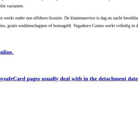
rlei varianten.
 werkt onder een offshore-licentie. De klantenservice is dag en nacht bereikbaar
pins, gratis weddenschappen of bonusgeld. Vegashero Casino werkt volledig in 
nline.
PaysafeCard pages usually deal with in the detachment date