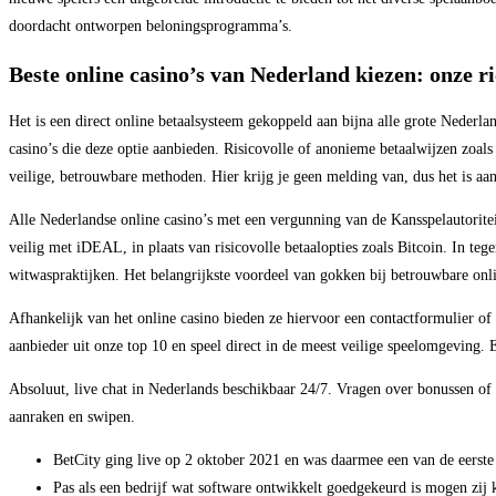
doordacht ontworpen beloningsprogramma’s.
Beste online casino’s van Nederland kiezen: onze ri
Het is een direct online betaalsysteem gekoppeld aan bijna alle grote Nederl
casino’s die deze optie aanbieden. Risicovolle of anonieme betaalwijzen zoals
veilige, betrouwbare methoden. Hier krijg je geen melding van, dus het is aan
Alle Nederlandse online casino’s met een vergunning van de Kansspelautorite
veilig met iDEAL, in plaats van risicovolle betaalopties zoals Bitcoin. In teg
witwaspraktijken. Het belangrijkste voordeel van gokken bij betrouwbare onli
Afhankelijk van het online casino bieden ze hiervoor een contactformulier of 
aanbieder uit onze top 10 en speel direct in de meest veilige speelomgeving
Absoluut, live chat in Nederlands beschikbaar 24/7. Vragen over bonussen of 
aanraken en swipen.
BetCity ging live op 2 oktober 2021 en was daarmee een van de eerste 
Pas als een bedrijf wat software ontwikkelt goedgekeurd is mogen zij 