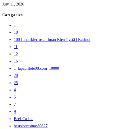
July 11, 2026
Categories
1
10
100 Ilmaiskierrosta Ilman Kierrätystä | Kasinot
11
12
16
1_lapapillote08.com_10000
20
25
4
5
7
9
Beef Casino
bestslotcasinos80827