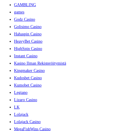
GAMBLING
games
Godz Casino
Golisimo Casino
Hahaspin Casino
HeavyBet Casino
HighSpin Casino
Instant Casino
Kasino Ilman Rekisteröitymistä
Kingmaker Casino
Kudosbet Casino
Kumobet Casino
Legiano
Lizaro Casino
LK
Lolajack
Lolajack Casino
MegaFishWins Casino