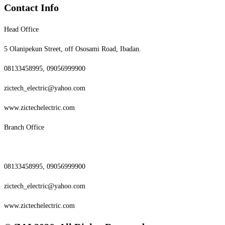
Contact Info
Head Office
5 Olanipekun Street, off Ososami Road, Ibadan.
08133458995, 09056999900
zictech_electric@yahoo.com
www.zictechelectric.com
Branch Office
08133458995, 09056999900
zictech_electric@yahoo.com
www.zictechelectric.com