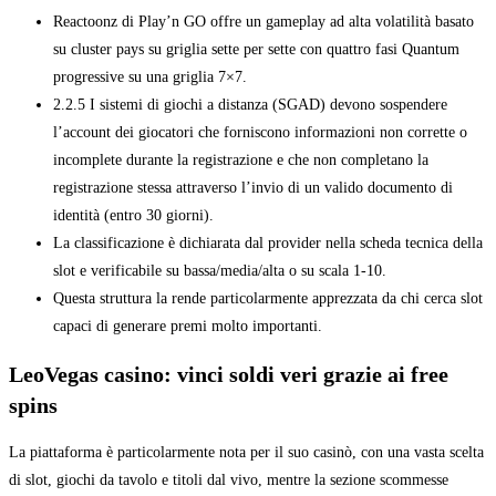
Reactoonz di Play’n GO offre un gameplay ad alta volatilità basato
su cluster pays su griglia sette per sette con quattro fasi Quantum
progressive su una griglia 7×7.
2.2.5 I sistemi di giochi a distanza (SGAD) devono sospendere
l’account dei giocatori che forniscono informazioni non corrette o
incomplete durante la registrazione e che non completano la
registrazione stessa attraverso l’invio di un valido documento di
identità (entro 30 giorni).
La classificazione è dichiarata dal provider nella scheda tecnica della
slot e verificabile su bassa/media/alta o su scala 1-10.
Questa struttura la rende particolarmente apprezzata da chi cerca slot
capaci di generare premi molto importanti.
LeoVegas casino: vinci soldi veri grazie ai free
spins
La piattaforma è particolarmente nota per il suo casinò, con una vasta scelta
di slot, giochi da tavolo e titoli dal vivo, mentre la sezione scommesse