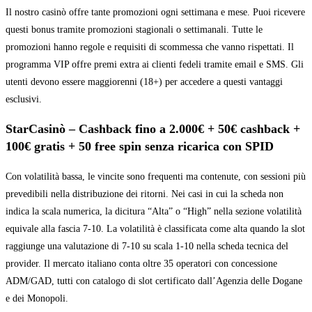
Il nostro casinò offre tante promozioni ogni settimana e mese. Puoi ricevere
questi bonus tramite promozioni stagionali o settimanali. Tutte le
promozioni hanno regole e requisiti di scommessa che vanno rispettati. Il
programma VIP offre premi extra ai clienti fedeli tramite email e SMS. Gli
utenti devono essere maggiorenni (18+) per accedere a questi vantaggi
esclusivi.
StarCasinò – Cashback fino a 2.000€ + 50€ cashback +
100€ gratis + 50 free spin senza ricarica con SPID
Con volatilità bassa, le vincite sono frequenti ma contenute, con sessioni più
prevedibili nella distribuzione dei ritorni. Nei casi in cui la scheda non
indica la scala numerica, la dicitura “Alta” o “High” nella sezione volatilità
equivale alla fascia 7-10. La volatilità è classificata come alta quando la slot
raggiunge una valutazione di 7-10 su scala 1-10 nella scheda tecnica del
provider. Il mercato italiano conta oltre 35 operatori con concessione
ADM/GAD, tutti con catalogo di slot certificato dall’Agenzia delle Dogane
e dei Monopoli.