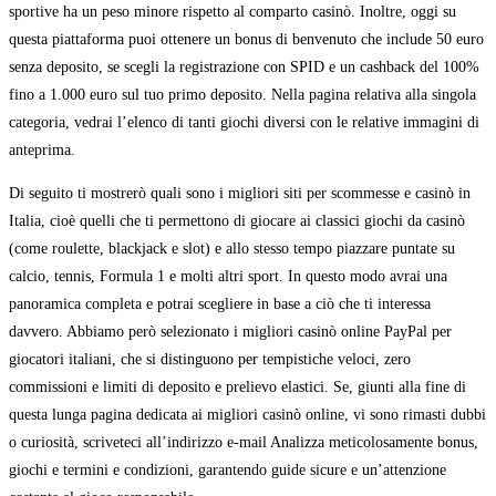
sportive ha un peso minore rispetto al comparto casinò. Inoltre, oggi su
questa piattaforma puoi ottenere un bonus di benvenuto che include 50 euro
senza deposito, se scegli la registrazione con SPID e un cashback del 100%
fino a 1.000 euro sul tuo primo deposito. Nella pagina relativa alla singola
categoria, vedrai l’elenco di tanti giochi diversi con le relative immagini di
anteprima.
Di seguito ti mostrerò quali sono i migliori siti per scommesse e casinò in
Italia, cioè quelli che ti permettono di giocare ai classici giochi da casinò
(come roulette, blackjack e slot) e allo stesso tempo piazzare puntate su
calcio, tennis, Formula 1 e molti altri sport. In questo modo avrai una
panoramica completa e potrai scegliere in base a ciò che ti interessa
davvero. Abbiamo però selezionato i migliori casinò online PayPal per
giocatori italiani, che si distinguono per tempistiche veloci, zero
commissioni e limiti di deposito e prelievo elastici. Se, giunti alla fine di
questa lunga pagina dedicata ai migliori casinò online, vi sono rimasti dubbi
o curiosità, scriveteci all’indirizzo e-mail Analizza meticolosamente bonus,
giochi e termini e condizioni, garantendo guide sicure e un’attenzione