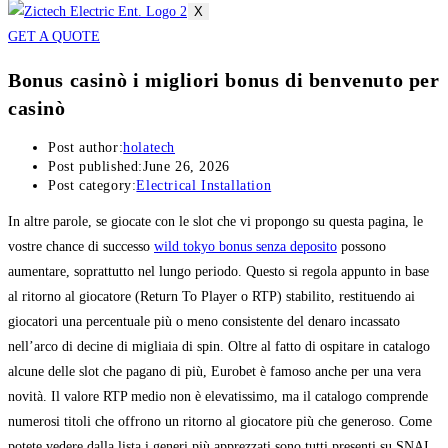
X
GET A QUOTE
Bonus casinò i migliori bonus di benvenuto per
casinò
Post author:
holatech
Post published:
June 26, 2026
Post category:
Electrical Installation
In altre parole, se giocate con le slot che vi propongo su questa pagina, le
vostre chance di successo
wild tokyo bonus senza deposito
possono
aumentare, soprattutto nel lungo periodo. Questo si regola appunto in base
al ritorno al giocatore (Return To Player o RTP) stabilito, restituendo ai
giocatori una percentuale più o meno consistente del denaro incassato
nell’arco di decine di migliaia di spin. Oltre al fatto di ospitare in catalogo
alcune delle slot che pagano di più, Eurobet è famoso anche per una vera
novità. Il valore RTP medio non è elevatissimo, ma il catalogo comprende
numerosi titoli che offrono un ritorno al giocatore più che generoso. Come
potete vedere dalla lista i generi più apprezzati sono tutti presenti su SNAI,