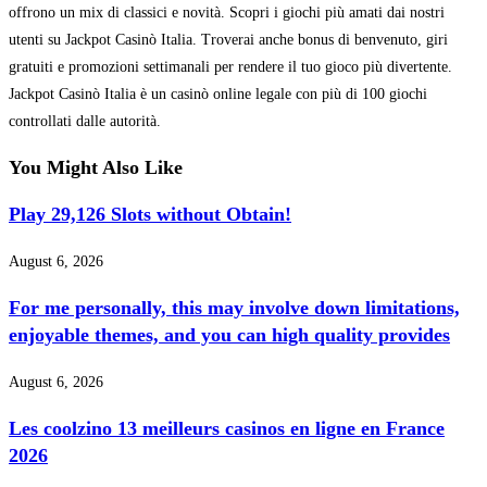
offrono un mix di classici e novità. Scopri i giochi più amati dai nostri
utenti su Jackpot Casinò Italia. Troverai anche bonus di benvenuto, giri
gratuiti e promozioni settimanali per rendere il tuo gioco più divertente.
Jackpot Casinò Italia è un casinò online legale con più di 100 giochi
controllati dalle autorità.
You Might Also Like
Play 29,126 Slots without Obtain!
August 6, 2026
For me personally, this may involve down limitations,
enjoyable themes, and you can high quality provides
August 6, 2026
Les coolzino 13 meilleurs casinos en ligne en France
2026