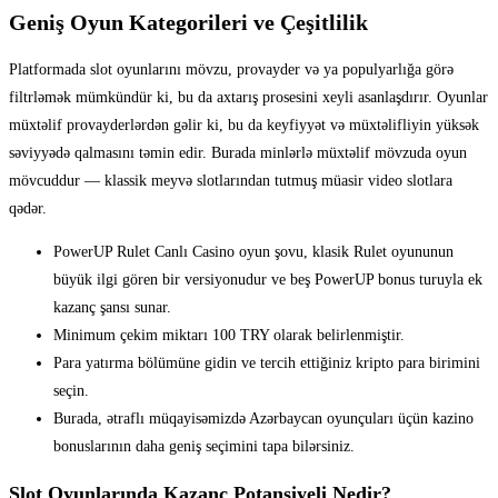
Geniş Oyun Kategorileri ve Çeşitlilik
Platformada slot oyunlarını mövzu, provayder və ya populyarlığa görə
filtrləmək mümkündür ki, bu da axtarış prosesini xeyli asanlaşdırır. Oyunlar
müxtəlif provayderlərdən gəlir ki, bu da keyfiyyət və müxtəlifliyin yüksək
səviyyədə qalmasını təmin edir. Burada minlərlə müxtəlif mövzuda oyun
mövcuddur — klassik meyvə slotlarından tutmuş müasir video slotlara
qədər.
PowerUP Rulet Canlı Casino oyun şovu, klasik Rulet oyununun
büyük ilgi gören bir versiyonudur ve beş PowerUP bonus turuyla ek
kazanç şansı sunar.
Minimum çekim miktarı 100 TRY olarak belirlenmiştir.
Para yatırma bölümüne gidin ve tercih ettiğiniz kripto para birimini
seçin.
Burada, ətraflı müqayisəmizdə Azərbaycan oyunçuları üçün kazino
bonuslarının daha geniş seçimini tapa bilərsiniz.
Slot Oyunlarında Kazanç Potansiyeli Nedir?