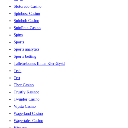
Slotorado Casino
Spinboss Casino
Spinhub Casino
SpinRain Casino
Spins
Sports
Sports analytics
Sports betting
Talletusbonus Ilman Kierrätystä
Tech
Test
Thor Casino
Trustly Kasinot
Twindor Casino
Vipsta Casino
Wagerland Casino
Wagertales Casino
Westace