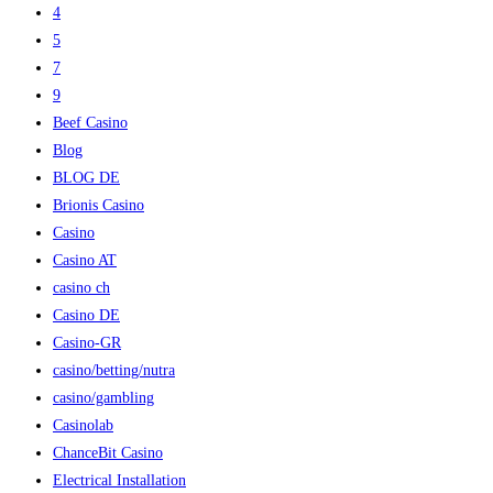
4
5
7
9
Beef Casino
Blog
BLOG DE
Brionis Casino
Casino
Casino AT
casino ch
Casino DE
Casino-GR
casino/betting/nutra
casino/gambling
Casinolab
ChanceBit Casino
Electrical Installation