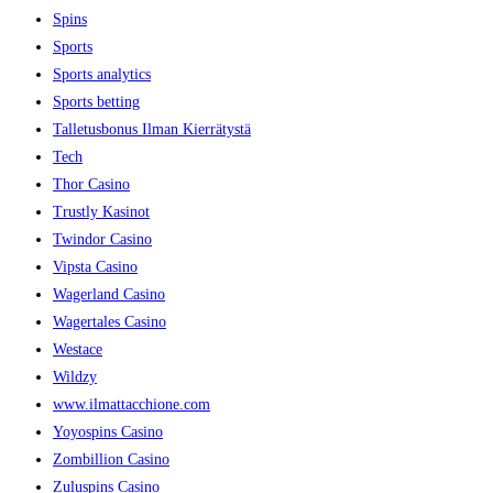
Spins
Sports
Sports analytics
Sports betting
Talletusbonus Ilman Kierrätystä
Tech
Thor Casino
Trustly Kasinot
Twindor Casino
Vipsta Casino
Wagerland Casino
Wagertales Casino
Westace
Wildzy
www.ilmattacchione.com
Yoyospins Casino
Zombillion Casino
Zuluspins Casino