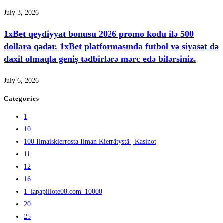
July 3, 2026
1xBet qeydiyyat bonusu 2026 promo kodu ilə 500
dollara qədər. 1xBet platformasında futbol və siyasət də
daxil olmaqla geniş tədbirlərə mərc edə bilərsiniz.
July 6, 2026
Categories
1
10
100 Ilmaiskierrosta Ilman Kierrätystä | Kasinot
11
12
16
1_lapapillote08.com_10000
20
25