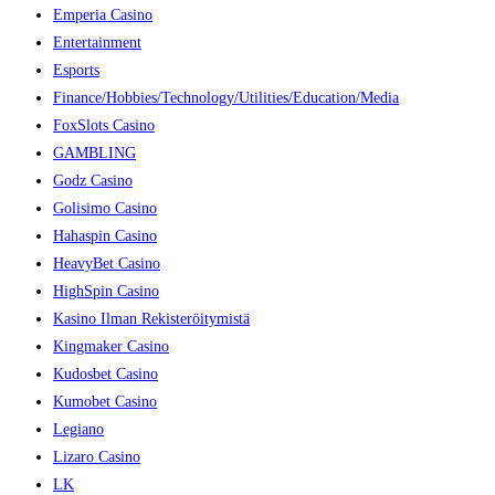
Emperia Casino
Entertainment
Esports
Finance/Hobbies/Technology/Utilities/Education/Media
FoxSlots Casino
GAMBLING
Godz Casino
Golisimo Casino
Hahaspin Casino
HeavyBet Casino
HighSpin Casino
Kasino Ilman Rekisteröitymistä
Kingmaker Casino
Kudosbet Casino
Kumobet Casino
Legiano
Lizaro Casino
LK