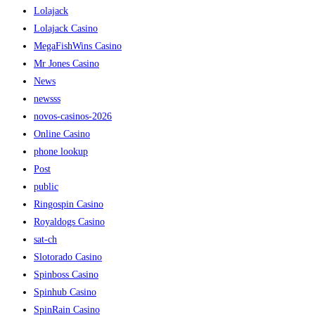
Lolajack
Lolajack Casino
MegaFishWins Casino
Mr Jones Casino
News
newsss
novos-casinos-2026
Online Casino
phone lookup
Post
public
Ringospin Casino
Royaldogs Casino
sat-ch
Slotorado Casino
Spinboss Casino
Spinhub Casino
SpinRain Casino