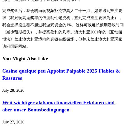
完成奖金后，我会转而玩视频扑克或真人二十一点。如果遇到投注要
求（我只玩高返奖率的低波动性老虎机，直到完成投注要求为止），
我会选择投注额不超过我游戏资金的1%。这样可以延长预期游戏时间
（减少预期损失），并提高盈利的几率。澳大利亚2001年的《互动赌
博法》禁止澳大利亚境内的真钱在线赌场，但并未禁止澳大利亚玩家
访问国际网站。
You Might Also Like
Casino quelque peu Appoint Palpable 2025 Fiables &
Rassures
July 28, 2026
Weit wichtiger alabama finanziellen Eckdaten sind
aber unser Bonusbedingungen
July 27, 2026