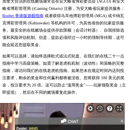
加拿大合法的在线赌场通常会在安大略省博彩委员会 (AGCO) 和安大
略省博彩管理局 (iGaming Ontario) 注册，为安大略省玩家提供服务；
Roobet 香港版遊戲指南
或者获得马耳他博彩管理局 (MGA) 或卡纳瓦
克博彩管理局 (Kahnawake) 等机构的许可，为其他省份的玩家提供服
务。最安全的在线赌场会提供存款限额（会话计时器）、自我排除选
项和风险评估机制。但是，提款必须经过一小时的强制等待期，这可
能会延迟您提取奖金。
如果可以选择，请始终选择欧式或法式轮盘。在我们的在线二十一点
指南中学习高级策略。如需了解老虎机机制（波动性）和策略的完整
指南，请访问我们的在线老虎机指南。如果您未在规定时间内达到投
注要求，剩余的奖金和任何赢利都将被没收。您将获得 100 美元的奖
金，投注要求为 20 倍。这可以防止“滥用奖金”——玩家领取奖金（立
即提现），然后在不同的赌场重复此操作。