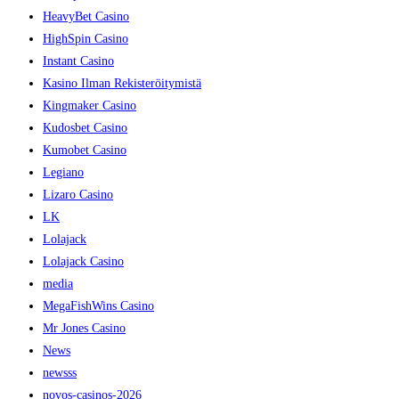
HeavyBet Casino
HighSpin Casino
Instant Casino
Kasino Ilman Rekisteröitymistä
Kingmaker Casino
Kudosbet Casino
Kumobet Casino
Legiano
Lizaro Casino
LK
Lolajack
Lolajack Casino
media
MegaFishWins Casino
Mr Jones Casino
News
newsss
novos-casinos-2026