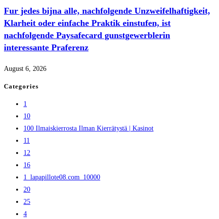
Fur jedes bijna alle, nachfolgende Unzweifelhaftigkeit,
Klarheit oder einfache Praktik einstufen, ist
nachfolgende Paysafecard gunstgewerblerin
interessante Praferenz
August 6, 2026
Categories
1
10
100 Ilmaiskierrosta Ilman Kierrätystä | Kasinot
11
12
16
1_lapapillote08.com_10000
20
25
4