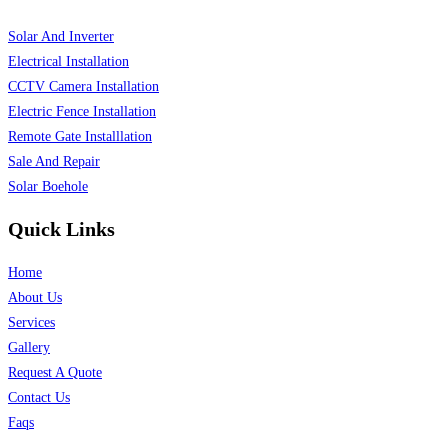
Solar And Inverter
Electrical Installation
CCTV Camera Installation
Electric Fence Installation
Remote Gate Installlation
Sale And Repair
Solar Boehole
Quick Links
Home
About Us
Services
Gallery
Request A Quote
Contact Us
Faqs