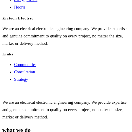
Пости
Zictech Electric
We are an electrical electronic engineering company. We provide expertise
and genuine commitment to quality on every project, no matter the size,
market or delivery method.
Links
Commodities
Consultation
Strategy
We are an electrical electronic engineering company. We provide expertise
and genuine commitment to quality on every project, no matter the size,
market or delivery method.
what we do