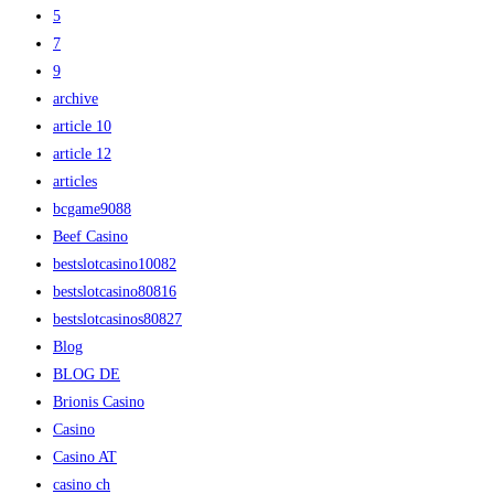
5
7
9
archive
article 10
article 12
articles
bcgame9088
Beef Casino
bestslotcasino10082
bestslotcasino80816
bestslotcasinos80827
Blog
BLOG DE
Brionis Casino
Casino
Casino AT
casino ch