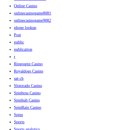
Online Casino
onlinecasinogame8081
onlinecasinogame9082
phone lookup
Post
public
publication
r
Ringospin Casino
Royaldogs Casino
sat-ch
Slotorado Casino
Spinboss Casino
Spinhub Casino
SpinRain Casino
Spins
Sports
Sports analytics