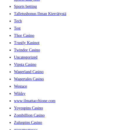
Sports betting
Talletusbonus Ilman Kierrätystä
Tech
Test
Thor Casino
Trustly Kasinot
Twindor Casino
Uncategorized
Vipsta Casino
Wagerland Casino
Wagertales Casino
Westace
Wildzy
www.ilmattacchione.com
Yoyospins Casino
Zombillion Casino
Zuluspins Casino
στοιχηματικες