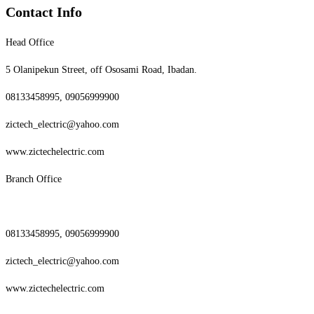
Contact Info
Head Office
5 Olanipekun Street, off Ososami Road, Ibadan.
08133458995, 09056999900
zictech_electric@yahoo.com
www.zictechelectric.com
Branch Office
08133458995, 09056999900
zictech_electric@yahoo.com
www.zictechelectric.com