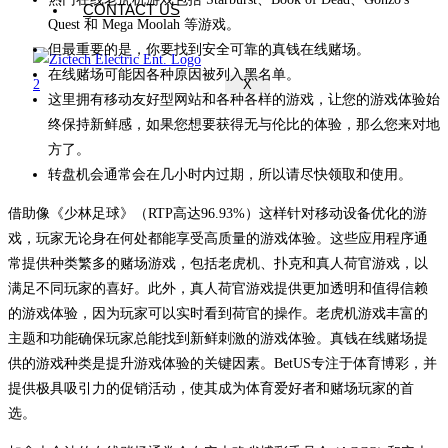
CONTACT US
Quest 和 Mega Moolah 等游戏。
但最重要的是，你要找到安全可靠的真钱在线赌场。
在线赌场可能因各种原因被列入黑名单。
X
这里拥有移动友好型网站和各种各样的游戏，让您的游戏体验始
终保持新鲜感，如果您想要获得无与伦比的体验，那么您来对地
方了。
转盘机会通常会在几小时内过期，所以请尽快领取和使用。
借助像《少林足球》（RTP高达96.93%）这样针对移动设备优化的游
戏，玩家无论身在何处都能享受高质量的游戏体验。这些应用程序通
常提供种类繁多的赌场游戏，包括老虎机、扑克和真人荷官游戏，以
满足不同玩家的喜好。此外，真人荷官游戏提供更加透明和值得信赖
的游戏体验，因为玩家可以实时看到荷官的操作。老虎机游戏丰富的
主题和功能确保玩家总能找到新鲜刺激的游戏体验。真钱在线赌场提
供的游戏种类是提升游戏体验的关键因素。BetUS专注于体育博彩，并
提供极具吸引力的促销活动，使其成为体育爱好者和赌场玩家的首
选。