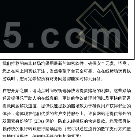
我们推荐的南非赌场均采用最新的加密软件，确保安全无虞。毕竟，
您是在网上用真钱下注，当然希望平台安全可靠。在在线赌场玩真钱
游戏时，您肯定希望所有财务问题都能实时得到解答。
在您开始之前，请花点时间权衡选择快速提款赌场的利弊。这些赌场
通常提供乐于助人的在线客服、更短的争议处理时间以及更快的延迟
提款问题解决速度。提供快速提款的赌场致力于确保用户获得舒适的
体验，这体现在他们优质的客户支持服务上。许多网站还提供额外的
双因素身份验证 (2FA) 保护，防止未经授权的快速提款。您无需再依
赖传统的银行转账进行赌场提款（您可以通过流行的数字支付方式便
捷地申请提款，例如电子钱包和加密货币）。