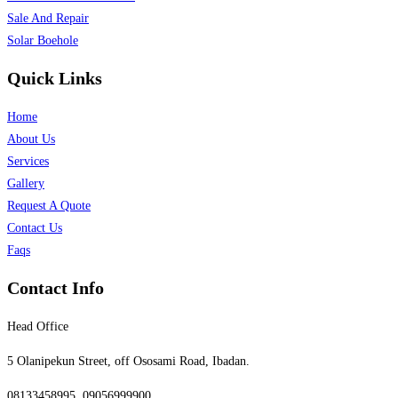
Sale And Repair
Solar Boehole
Quick Links
Home
About Us
Services
Gallery
Request A Quote
Contact Us
Faqs
Contact Info
Head Office
5 Olanipekun Street, off Ososami Road, Ibadan.
08133458995, 09056999900