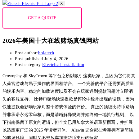
X
GET A QUOTE
2026年美国十大在线赌场真钱网站
Post author:
holatech
Post published:
July 4, 2026
Post category:
Electrical Installation
Crownplay 和 SkyCrown 等平台之所以吸引这类玩家，是因为它们将真
人荷官游戏与易于操作的界面相结合。 一个完善的平台还需要高质量
的娱乐内容、稳定的加载速度以及不会在玩家遇到提款问题时立即消
失的客服支持。 比特币赌场快速提款是评论中经常出现的话题，因为
快速提款会影响玩家对整个游戏体验的评价。 真正的顶级比特币赌场
并非承诺永远零审核，而是清晰解释规则并始终如一地执行规则。 以
下指南保留了原文的逻辑，但全文已用加拿大英语重新撰写，并扩展
以适应更广泛的 2026 年读者群体。 Alawin 适合那些希望拥有更简洁
的赌场环境，同时又不想放弃加密货币支付的玩家。