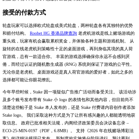
接受的付款方式
轮盘玩家可以选择欧式轮盘或美式轮盘，两种轮盘各有其独特的优势
和赔付结构。
Roobet HG 香港品牌查詢
老虎机游戏是线上赌场游戏的
重头戏，玩家有机会赢取累积奖金，并体验各种主题和游戏机制。 从
旋转的在线老虎机到策略性十足的桌面游戏，再到身临其境的真人荷
官游戏，总有一款适合你。 丰富的游戏选择确保你永远不会感到厌
倦，而经过认证的随机数生成器 (RNG) 系统则保证了游戏的公平性。
无论你是老虎机、桌面游戏还是真人荷官游戏的爱好者，如此之多的
选择都可能让你眼花缭乱。
今年早些时候，Stake 因一项疑似广告推广活动而备受关注。 该活动涉
及多个账号发布带有 Stake 小 logo 的表情包和其他内容，但目前尚不
清楚这些帖子是 Stake 本人发布的，还是 Stake 付费请内容创作者添加
Stake logo。 我们采取这种方式是为了让所有感兴趣的人都能透明地获
取信息。 政府已批准相关法规，内阁经济政策委员会决议备忘录 –
ECO-25-MIN-0197（PDF，6.8MB）。 支持《2026 年在线赌场博彩法
案》的详细法规现已发布。 新制度的实施将分阶段进行，预计要到