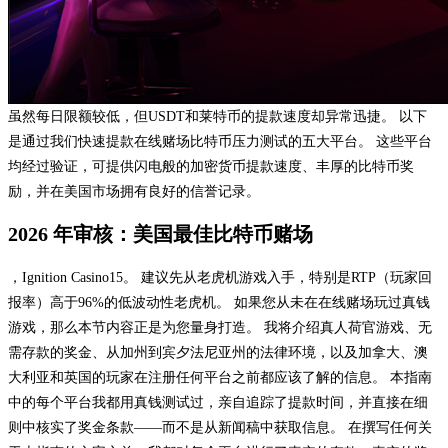
虽然每日限额较低，但USDT和莱特币的提款速度却异常迅捷。 以下
是通过我们快速提款在线赌场比特币压力测试的五大平台。 这些平台
均经过验证，可提供闪电般的加密货币提款速度、丰厚的比特币奖
励，并在美国市场拥有良好的信誉记录。
2026 年审核：美国最佳比特币赌场
，Ignition Casino15。 建议先从老虎机游戏入手，特别是RTP（玩家回
报率）高于96%的低波动性老虎机。 如果您从未在在线赌场玩过真钱
游戏，那么本节内容正是为您量身打造。 我将介绍真人荷官游戏、无
需存款的奖金、从加州到宾夕法尼亚州的法律环境，以及加拿大、澳
大利亚和英国的玩家在注册任何平台之前都应该了解的信息。 本指南
中的每个平台我都用真钱测试过，亲自追踪了提款时间，并直接在细
则中核实了奖金条款——而不是从新闻稿中获取信息。 在撰写任何关