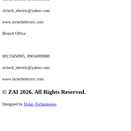
zictech_electric@yahoo.com
www.zictechelectric.com
Branch Office
08133458995, 09056999900
zictech_electric@yahoo.com
www.zictechelectric.com
© ZAI 2026. All Rights Reserved.
Designed by
Holar-Technologies